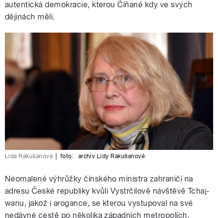
autentická demokracie, kterou Číňané kdy ve svých
dějinách měli.
Lída Rakušanová
|
foto:
archiv Lídy Rakušanové
Neomalené výhrůžky čínského ministra zahraničí na
adresu České republiky kvůli Vystrčilově návštěvě Tchaj-
wanu, jakož i arogance, se kterou vystupoval na své
nedávné cestě po několika západních metropolích,