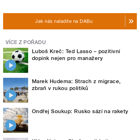
Jak nás naladíte na DABu
VÍCE Z POŘADU
Luboš Kreč: Ted Lasso – pozitivní
dopink nejen pro manažery
Marek Hudema: Strach z migrace,
zbraň v rukou politiků
Ondřej Soukup: Rusko sází na rakety