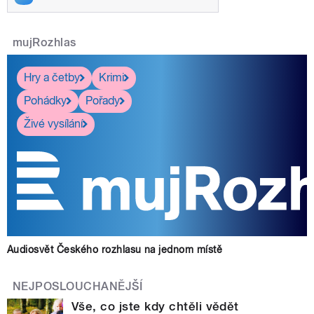
mujRozhlas
Hry a četby
Krimi
Pohádky
Pořady
Živé vysílání
Audiosvět Českého rozhlasu na jednom místě
NEJPOSLOUCHANĚJŠÍ
Vše, co jste kdy chtěli vědět