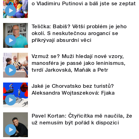
o Vladimiru Putinovi a báli jste se zeptat
Telička: Babiš? Větší problém je jeho
okolí. S neskutečnou arogancí se
přikrývají absurdní věci
Vzmuž se? Muži hledají nové vzory,
manosféra je passé jako leninismus,
tvrdí Jarkovská, Maňák a Petr
Jaké je Chorvatsko bez turistů?
Aleksandra Wojtaszeková: Fjaka
Pavel Kortan: Čtyřicítka mě naučila, že
už nemusím být pořád k dispozici