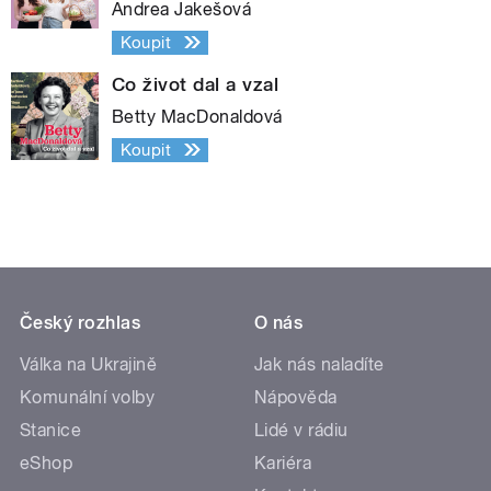
Andrea Jakešová
Koupit
Co život dal a vzal
Betty MacDonaldová
Koupit
Český rozhlas
O nás
Válka na Ukrajině
Jak nás naladíte
Komunální volby
Nápověda
Stanice
Lidé v rádiu
eShop
Kariéra