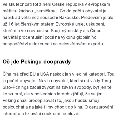
Ve skutečnosti totiž není České republika v evropském
měřítku žádnou „zemičkou“. Co do počtu obyvatel je
například větší než sousední Rakousko. Především je ale
už 16 let členským státem Evropské unie, uskupení,
které má ve srovnání se Spojenými státy a s Čínou
největší procentuální podíl na výkonu globálního
hospodářství a dokonce i na celosvětovém exportu.
Oč jde Pekingu doopravdy
Čína má před EU a USA náskok jen v jediné kategorii. Tou
je počet obyvatel. Navíc obyvatel, kteří si od vlády Teng
Siao-Pchinga začali zvykat na závan svobody, byť jen té
konzumní, ale v posledních letech zjišťují, že se jim
Peking snaží předepisovat i to, jakou hudbu smějí
poslouchat a na jaké filmy chodit do kina. O cenzurování
internetu a fízlování soukromí nemluvě.