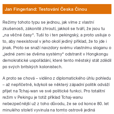
Jan Fingerland: Testování Česka Čínou
Režimy tohoto typu se jednou, jak víme z vlastní
zkušenosti, zákonitě zhroutí, jakkoli se tváří, že jsou tu
„na věčné časy“. Tuší to i ten pekingský, a proto usiluje o
to, aby neexistoval v jeho okolí jediný příklad, že to jde i
jinak. Proto se snaží navzdory svému vlastnímu sloganu o
„jedné zemi se dvěma systémy“ odstranit v Hongkongu
demokratické uspořádání, které tento městský stát zdědil
po svých britských kolonistech.
A proto se chová – viděno z diplomatického úhlu pohledu
– až nepříčetně, kdykoli se některý západní politik odváží
přijet na Tchaj-wan ve své politické funkci. Pro totalitní
režim v Pekingu je totiž příklad Tchaj-wanu
nebezpečnější už z toho důvodu, že se od konce 80. let
minulého století vyvinula na tomto ostrově jediná