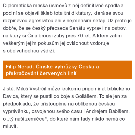
Diplomatická maska úsměvů z něj definitivně spadla a
pod ní se objevil škleb totalitní diktatury, která se svou
rozpínavou agresivitou ani v nejmenším netají. Už proto je
dobře, že se český předseda Senátu vypravil na ostrov,
na který si Čína brousí zuby přes 70 let. A který zatím
veškerým jejím pokusům jej ovládnout vzdoruje
s obdivuhodnou výdrží.
Filip Nerad: Čínské výhrůžky Česku a
překračování červených linií
Jistě: Miloš Vystrčil může leckomu připomínat biblického
Davida, který se pustil do boje s Goliášem. To ale jen za
předpokladu, že přistoupíme na oblíbenou českou
vyprávěnku, osvojenou svého času i Andrejem Babišem,
o „tý naší zemičce“, do které nám tady nikdo nemá co
mluvit.