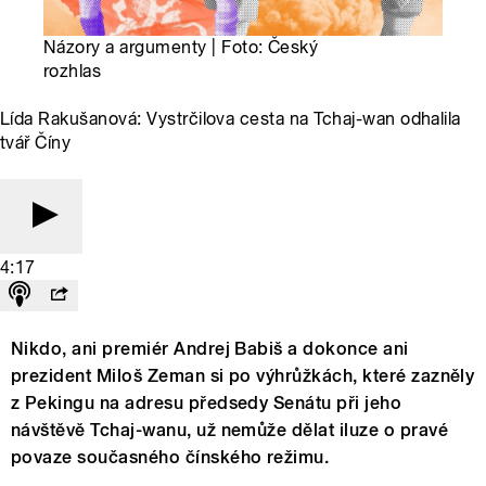
Názory a argumenty | Foto: Český
rozhlas
Lída Rakušanová: Vystrčilova cesta na Tchaj-wan odhalila
tvář Číny
4:17
Nikdo, ani premiér Andrej Babiš a dokonce ani
prezident Miloš Zeman si po výhrůžkách, které zazněly
z Pekingu na adresu předsedy Senátu při jeho
návštěvě Tchaj-wanu, už nemůže dělat iluze o pravé
povaze současného čínského režimu.