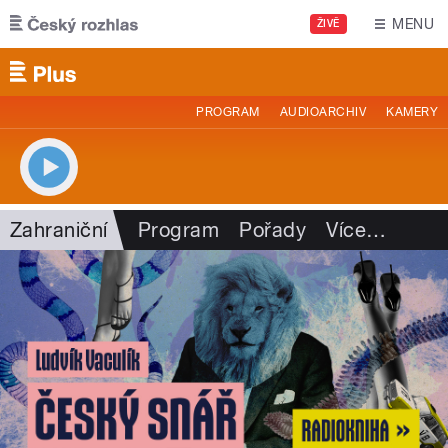
Přejít k hlavnímu obsahu
MENU
ŽIVĚ
PROGRAM
AUDIOARCHIV
KAMERY
Zahraniční
Program
Pořady
Více
…