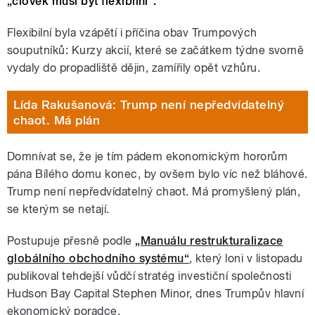
„člověk musí být flexibilní“.
Flexibilní byla vzápětí i příčina obav Trumpových
souputníků: Kurzy akcií, které se začátkem týdne svorně
vydaly do propadliště dějin, zamířily opět vzhůru.
Lída Rakušanová: Trump není nepředvídatelný
chaot. Má plán
Domnívat se, že je tím pádem ekonomickým hororům
pána Bílého domu konec, by ovšem bylo víc než bláhové.
Trump není nepředvídatelný chaot. Má promyšlený plán,
se kterým se netají.
Postupuje přesně podle
„Manuálu restrukturalizace
globálního obchodního systému“
, který loni v listopadu
publikoval tehdejší vůdčí stratég investiční společnosti
Hudson Bay Capital Stephen Minor, dnes Trumpův hlavní
ekonomický poradce.