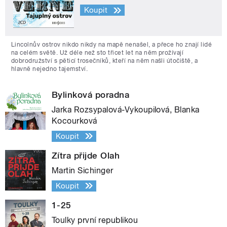
Koupit
Lincolnův ostrov nikdo nikdy na mapě nenašel, a přece ho znají lidé
na celém světě. Už déle než sto třicet let na něm prožívají
dobrodružství s pěticí trosečníků, kteří na něm našli útočiště, a
hlavně nejedno tajemství.
Bylinková poradna
Jarka Rozsypalová-Vykoupilová, Blanka
Kocourková
Koupit
Zítra přijde Olah
Martin Sichinger
Koupit
1-25
Toulky první republikou