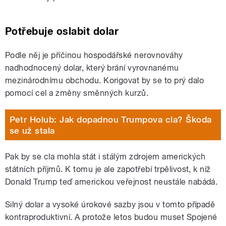
Potřebuje oslabit dolar
Podle něj je příčinou hospodářské nerovnováhy
nadhodnocený dolar, který brání vyrovnanému
mezinárodnímu obchodu. Korigovat by se to prý dalo
pomocí cel a změny směnných kurzů.
Petr Holub: Jak dopadnou Trumpova cla? Škoda
se už stala
Pak by se cla mohla stát i stálým zdrojem amerických
státních příjmů. K tomu je ale zapotřebí trpělivost, k níž
Donald Trump teď americkou veřejnost neustále nabádá.
Silný dolar a vysoké úrokové sazby jsou v tomto případě
kontraproduktivní. A protože letos budou muset Spojené