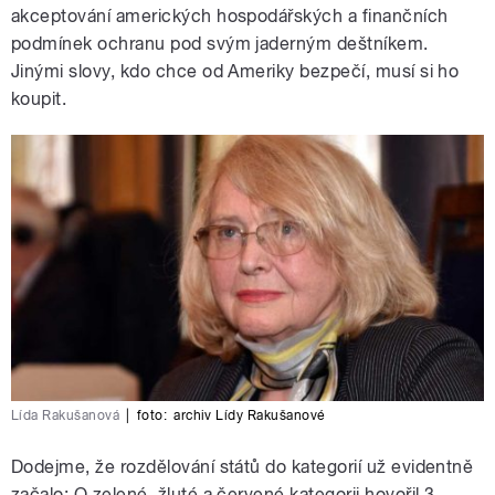
akceptování amerických hospodářských a finančních
podmínek ochranu pod svým jaderným deštníkem.
Jinými slovy, kdo chce od Ameriky bezpečí, musí si ho
koupit.
Lída Rakušanová
|
foto:
archiv Lídy Rakušanové
Dodejme, že rozdělování států do kategorií už evidentně
začalo: O zelené, žluté a červené kategorii hovořil 3.