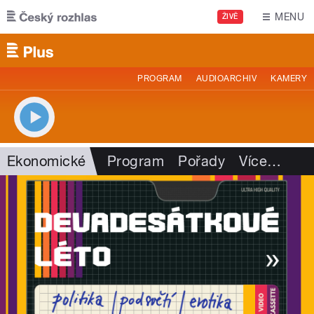
Přejít k hlavnímu obsahu
MENU
ŽIVĚ
PROGRAM
AUDIOARCHIV
KAMERY
Ekonomické
Program
Pořady
Více
…