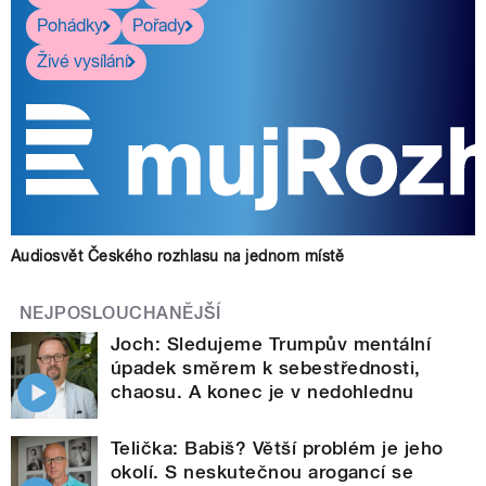
Pohádky
Pořady
Živé vysílání
Audiosvět Českého rozhlasu na jednom místě
NEJPOSLOUCHANĚJŠÍ
Joch: Sledujeme Trumpův mentální
úpadek směrem k sebestřednosti,
chaosu. A konec je v nedohlednu
Telička: Babiš? Větší problém je jeho
okolí. S neskutečnou arogancí se