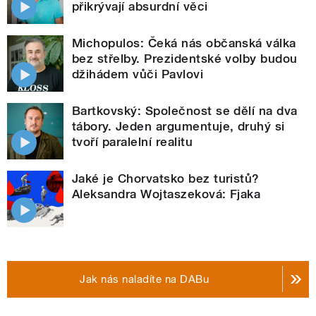
přikrývají absurdní věci
Michopulos: Čeká nás občanská válka
bez střelby. Prezidentské volby budou
džihádem vůči Pavlovi
Bartkovský: Společnost se dělí na dva
tábory. Jeden argumentuje, druhý si
tvoří paralelní realitu
Jaké je Chorvatsko bez turistů?
Aleksandra Wojtaszeková: Fjaka
Jak nás naladíte na DABu