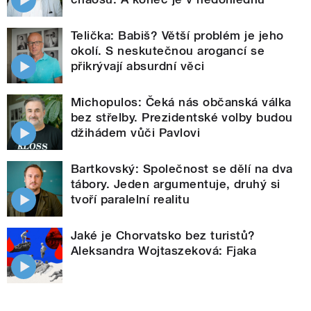
Telička: Babiš? Větší problém je jeho
okolí. S neskutečnou arogancí se
přikrývají absurdní věci
Michopulos: Čeká nás občanská válka
bez střelby. Prezidentské volby budou
džihádem vůči Pavlovi
Bartkovský: Společnost se dělí na dva
tábory. Jeden argumentuje, druhý si
tvoří paralelní realitu
Jaké je Chorvatsko bez turistů?
Aleksandra Wojtaszeková: Fjaka