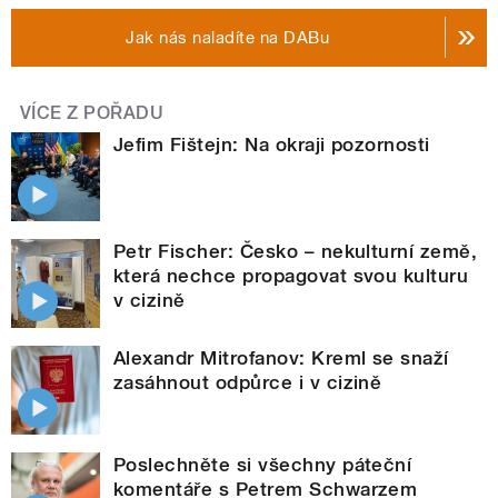
Jak nás naladíte na DABu
VÍCE Z POŘADU
Jefim Fištejn: Na okraji pozornosti
Petr Fischer: Česko – nekulturní země,
která nechce propagovat svou kulturu
v cizině
Alexandr Mitrofanov: Kreml se snaží
zasáhnout odpůrce i v cizině
Poslechněte si všechny páteční
komentáře s Petrem Schwarzem