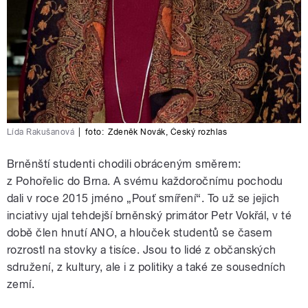
Lída Rakušanová
|
foto:
Zdeněk Novák
,
Český rozhlas
Brněnští studenti chodili obráceným směrem:
z Pohořelic do Brna. A svému každoročnímu pochodu
dali v roce 2015 jméno „Pouť smíření“. To už se jejich
inciativy ujal tehdejší brněnský primátor Petr Vokřál, v té
době člen hnutí ANO, a hlouček studentů se časem
rozrostl na stovky a tisíce. Jsou to lidé z občanských
sdružení, z kultury, ale i z politiky a také ze sousedních
zemí.