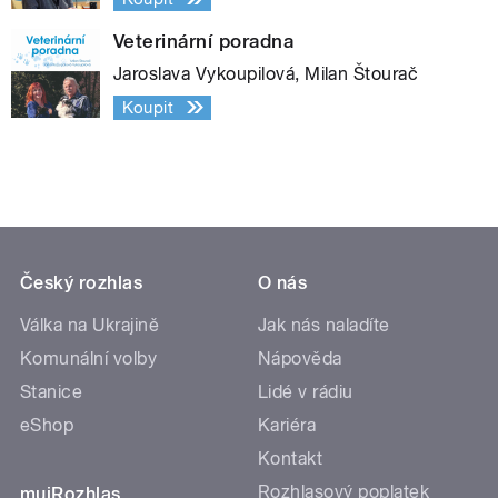
Veterinární poradna
Jaroslava Vykoupilová, Milan Štourač
Koupit
Český rozhlas
O nás
Válka na Ukrajině
Jak nás naladíte
Komunální volby
Nápověda
Stanice
Lidé v rádiu
eShop
Kariéra
Kontakt
Rozhlasový poplatek
mujRozhlas