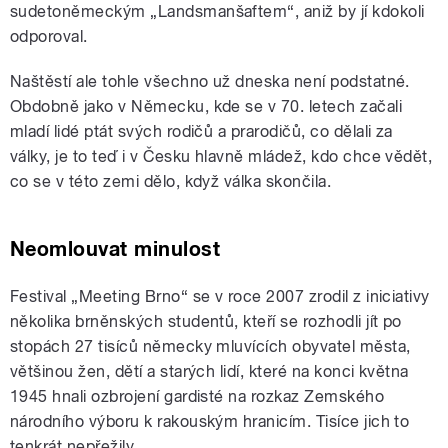
sudetoněmeckým „Landsmanšaftem“, aniž by jí kdokoli
odporoval.
Naštěstí ale tohle všechno už dneska není podstatné.
Obdobně jako v Německu, kde se v 70. letech začali
mladí lidé ptát svých rodičů a prarodičů, co dělali za
války, je to teď i v Česku hlavně mládež, kdo chce vědět,
co se v této zemi dělo, když válka skončila.
Neomlouvat minulost
Festival „Meeting Brno“ se v roce 2007 zrodil z iniciativy
několika brněnských studentů, kteří se rozhodli jít po
stopách 27 tisíců německy mluvících obyvatel města,
většinou žen, dětí a starých lidí, které na konci května
1945 hnali ozbrojení gardisté na rozkaz Zemského
národního výboru k rakouským hranicím. Tisíce jich to
tenkrát nepřežily.