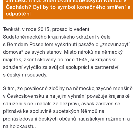
Jiří Leschtina: Sněmování sudetských Němců v
Čechách? Byl by to symbol konečného smíření a
odpuštění
Tenkrát, v roce 2015, prosadilo vedení
Sudetoněmeckého krajanského sdružení v čele
s Berndem Posseltem vyškrtnutí pasáže o „znovunabytí
domova“ ze svých stanov. Místo nároků na německý
majetek, zkonfiskovaný po roce 1945, si krajanské
sdružení vytyčilo za svůj cíl spolupráci a partnerství
s českými sousedy.
S tím, že poválečné zločiny na německojazyčné menšině
v Československu a na jejím vyhnání považuje krajanské
sdružení sice i nadále za bezpráví, avšak zároveň se
přiznává ke spoluvině sudetských Němců na
pronásledování českých občanů nacistickým režimem a
na holokaustu.