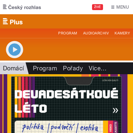
Přejít k hlavnímu obsahu
MENU
ŽIVĚ
PROGRAM
AUDIOARCHIV
KAMERY
Domácí
Program
Pořady
Více
…