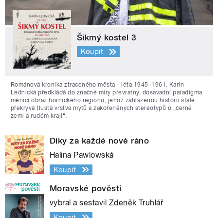
Šikmý kostel 3
Koupit
Románová kronika ztraceného města - léta 1945–1961. Karin
Lednická předkládá do značné míry převratný, dosavadní paradigma
měnící obraz hornického regionu, jehož zahlazenou historii stále
překrývá tlustá vrstva mýtů a zakořeněných stereotypů o „černé
zemi a rudém kraji“.
Díky za každé nové ráno
Halina Pawlowská
Koupit
Moravské pověsti
vybral a sestavil Zdeněk Truhlář
Koupit