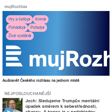
mujRozhlas
Hry a četby
Krimi
Pohádky
Pořady
Živé vysílání
Audiosvět Českého rozhlasu na jednom místě
NEJPOSLOUCHANĚJŠÍ
Joch: Sledujeme Trumpův mentální
úpadek směrem k sebestřednosti,
chaosu. A konec je v nedohlednu