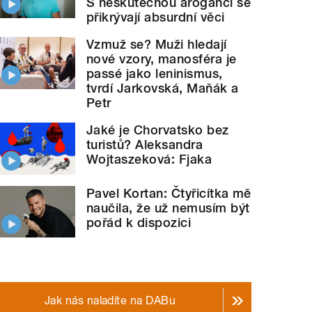
S neskutečnou arogancí se
přikrývají absurdní věci
Vzmuž se? Muži hledají
nové vzory, manosféra je
passé jako leninismus,
tvrdí Jarkovská, Maňák a
Petr
Jaké je Chorvatsko bez
turistů? Aleksandra
Wojtaszeková: Fjaka
Pavel Kortan: Čtyřicítka mě
naučila, že už nemusím být
pořád k dispozici
Jak nás naladíte na DABu