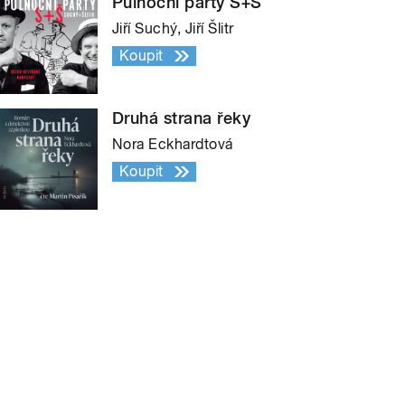
Půlnoční párty S+Š
Jiří Suchý, Jiří Šlitr
Koupit
Druhá strana řeky
Nora Eckhardtová
Koupit