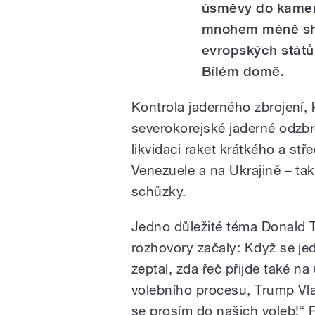
úsměvy do kamer
mnohem méně sho
evropských států
Bílém domě.
Kontrola jaderného zbrojení, 
severokorejské jaderné odzb
likvidaci raket krátkého a stře
Venezuele a na Ukrajině – ta
schůzky.
Jedno důležité téma Donald T
rozhovory začaly: Když se je
zeptal, zda řeč přijde také 
volebního procesu, Trump Vlad
se prosím do našich voleb!“ 