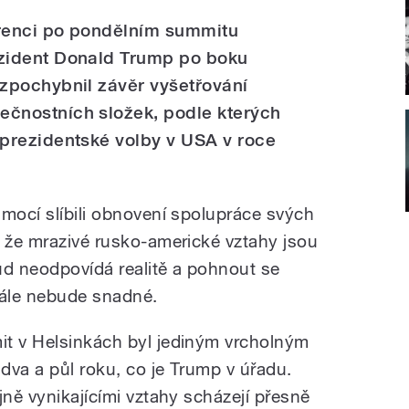
renci po pondělním summitu
zident Donald Trump po boku
 zpochybnil závěr vyšetřování
čnostních složek, podle kterých
 prezidentské volby v USA v roce
lmocí slíbili obnovení spolupráce svých
, že mrazivé rusko-americké vztahy jsou
d neodpovídá realitě a pohnout se
ále nebude snadné.
it v Helsinkách byl jediným vrcholným
dva a půl roku, co je Trump v úřadu.
jně vynikajícími vztahy scházejí přesně