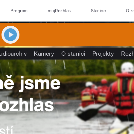
Program
mujRozhlas
Stanice
O r
udioarchiv
Kamery
O stanici
Projekty
Rozh