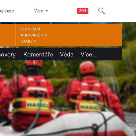
ozhlase
Více
ŽIVĚ
PROGRAM
AUDIOARCHIV
KAMERY
ovory
Komentáře
Věda
Více
…