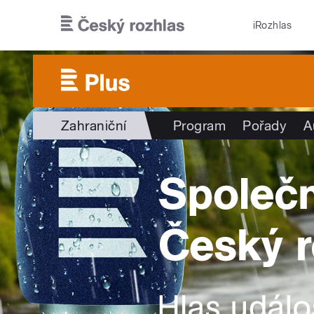
Přejít k hlavnímu obsahu
iRozhlas
Zahraniční
Program
Pořady
A