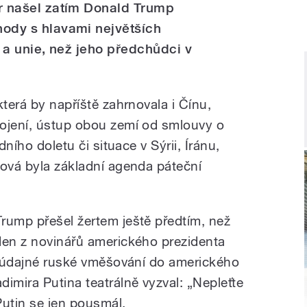
 našel zatím Donald Trump
dy s hlavami největších
 a unie, než jeho předchůdci v
která by napříště zahrnovala i Čínu,
rojení, ústup obou zemí od smlouvy o
dního doletu či situace v Sýrii, Íránu,
ková byla základní agenda páteční
rump přešel žertem ještě předtím, než
den z novinářů amerického prezidenta
na údajné ruské vměšování do amerického
imira Putina teatrálně vyzval: „Nepleťte
Putin se jen pousmál.