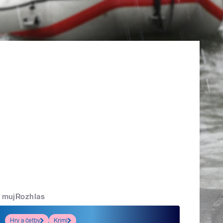
mujRozhlas
Hry a četby
Krimi