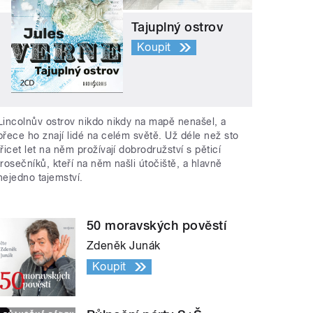
Tajuplný ostrov
Koupit
Lincolnův ostrov nikdo nikdy na mapě nenašel, a
přece ho znají lidé na celém světě. Už déle než sto
třicet let na něm prožívají dobrodružství s pěticí
trosečníků, kteří na něm našli útočiště, a hlavně
nejedno tajemství.
50 moravských pověstí
Zdeněk Junák
Koupit