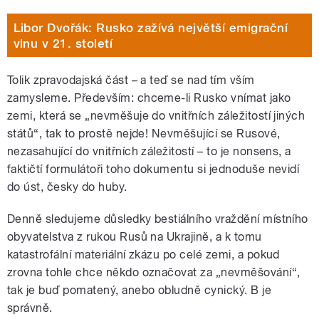
Libor Dvořák: Rusko zažívá největší emigrační
vlnu v 21. století
Tolik zpravodajská část – a teď se nad tím vším
zamysleme. Především: chceme-li Rusko vnímat jako
zemi, která se „nevměšuje do vnitřních záležitostí jiných
států“, tak to prostě nejde! Nevměšující se Rusové,
nezasahující do vnitřních záležitostí – to je nonsens, a
faktičtí formulátoři toho dokumentu si jednoduše nevidí
do úst, česky do huby.
Denně sledujeme důsledky bestiálního vraždění místního
obyvatelstva z rukou Rusů na Ukrajině, a k tomu
katastrofální materiální zkázu po celé zemi, a pokud
zrovna tohle chce někdo označovat za „nevměšování“,
tak je buď pomatený, anebo obludně cynický. B je
správně.