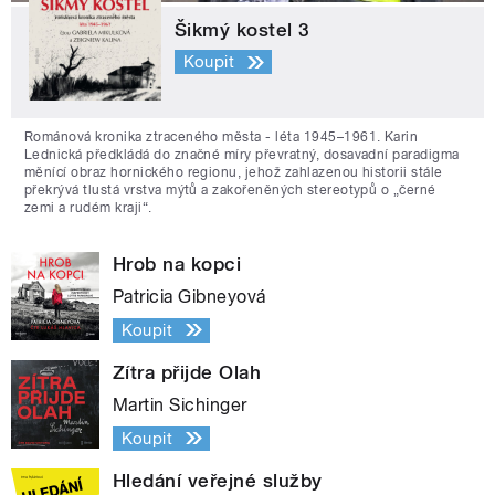
Šikmý kostel 3
Koupit
Románová kronika ztraceného města - léta 1945–1961. Karin
Lednická předkládá do značné míry převratný, dosavadní paradigma
měnící obraz hornického regionu, jehož zahlazenou historii stále
překrývá tlustá vrstva mýtů a zakořeněných stereotypů o „černé
zemi a rudém kraji“.
Hrob na kopci
Patricia Gibneyová
Koupit
Zítra přijde Olah
Martin Sichinger
Koupit
Hledání veřejné služby