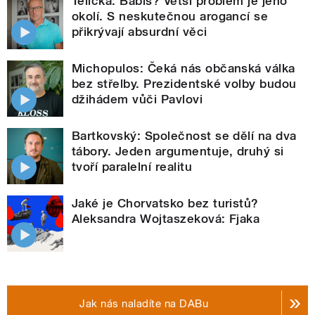
Telička: Babiš? Větší problém je jeho
okolí. S neskutečnou arogancí se
přikrývají absurdní věci
Michopulos: Čeká nás občanská válka
bez střelby. Prezidentské volby budou
džihádem vůči Pavlovi
Bartkovský: Společnost se dělí na dva
tábory. Jeden argumentuje, druhý si
tvoří paralelní realitu
Jaké je Chorvatsko bez turistů?
Aleksandra Wojtaszeková: Fjaka
Jak nás naladíte na DABu