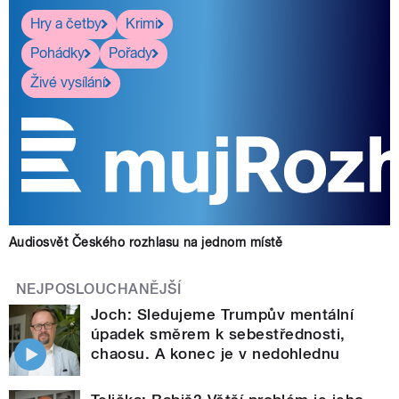
Hry a četby
Krimi
Pohádky
Pořady
Živé vysílání
Audiosvět Českého rozhlasu na jednom místě
NEJPOSLOUCHANĚJŠÍ
Joch: Sledujeme Trumpův mentální
úpadek směrem k sebestřednosti,
chaosu. A konec je v nedohlednu