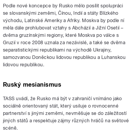
Podle nové koncepce by Rusko mělo posílit spolupráci
se slovanskými zeměmi, Čínou, Indií a státy Blízkého
východu, Latinské Ameriky a Afriky. Moskva by podle ní
měla dále prohlubovat vztahy s Abcházií a Jižní Osetií –
dvěma gruzínskými regiony, které Moskva po válce s
Gruzií v roce 2008 uznala za nezávislé, a také se dvěma
separatistickými republikami na východě Ukrajiny,
samozvanou Doněckou lidovou republikou a Luhanskou
lidovou republikou.
Ruský mesianismus
TASS uvádí, že Rusko má být v zahraničí vnímáno jako
sociálně orientovaný stát, který usiluje o rovnocenné
partnerství s jinými zeměmi, nevměšuje se do záležitostí
jiných států a respektuje zájmy různých hráčů na světové
scéně.