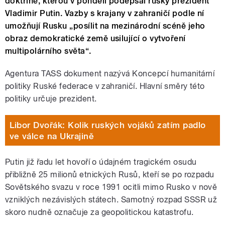
doktríně, kterou v pondělí podepsal ruský prezident
Vladimir Putin. Vazby s krajany v zahraničí podle ní
umožňují Rusku „posílit na mezinárodní scéně jeho
obraz demokratické země usilující o vytvoření
multipolárního světa“.
Agentura TASS dokument nazývá Koncepcí humanitární
politiky Ruské federace v zahraničí. Hlavní směry této
politiky určuje prezident.
Libor Dvořák: Kolik ruských vojáků zatím padlo
ve válce na Ukrajině
Putin již řadu let hovoří o údajném tragickém osudu
přibližně 25 milionů etnických Rusů, kteří se po rozpadu
Sovětského svazu v roce 1991 ocitli mimo Rusko v nově
vzniklých nezávislých státech. Samotný rozpad SSSR už
skoro nudně označuje za geopolitickou katastrofu.