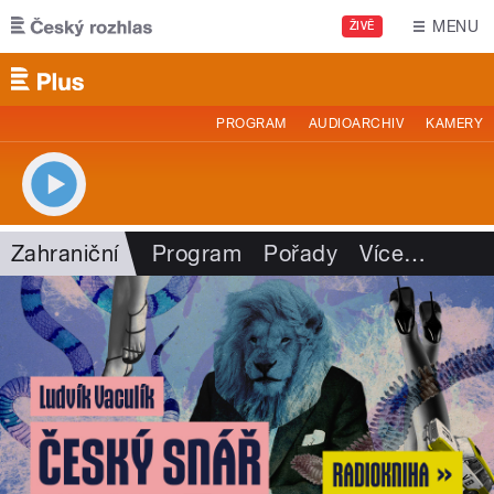
Přejít k hlavnímu obsahu
MENU
ŽIVĚ
PROGRAM
AUDIOARCHIV
KAMERY
Zahraniční
Program
Pořady
Více
…