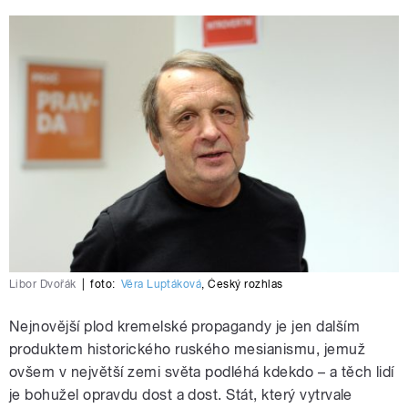
Libor Dvořák
|
foto:
Věra Luptáková
,
Český rozhlas
Nejnovější plod kremelské propagandy je jen dalším
produktem historického ruského mesianismu, jemuž
ovšem v největší zemi světa podléhá kdekdo
–
a těch lidí
je bohužel opravdu dost a dost. Stát, který vytrvale