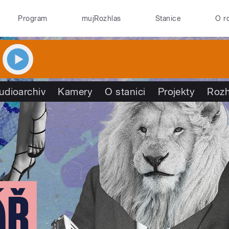
Program
mujRozhlas
Stanice
O r
udioarchiv
Kamery
O stanici
Projekty
Rozh