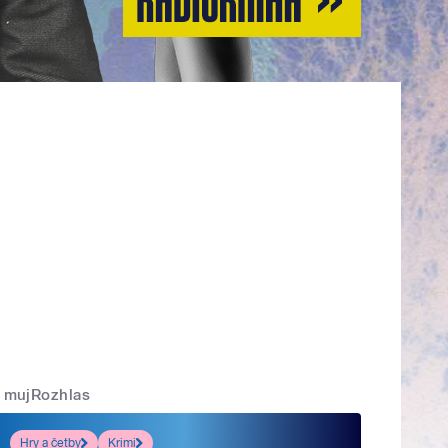
mujRozhlas
Hry a četby
Krimi