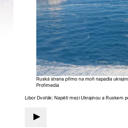
Ruská strana přímo na moři napadla ukrajin
Profimedia
Libor Dvořák: Napětí mezi Ukrajinou a Ruskem p