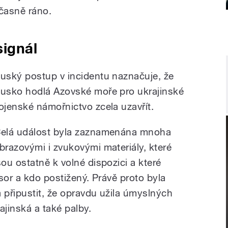
 časně ráno.
signál
uský postup v incidentu naznačuje, že
usko hodlá Azovské moře pro ukrajinské
ojenské námořnictvo zcela uzavřít.
elá událost byla zaznamenána mnoha
brazovými i zvukovými materiály, které
sou ostatně k volné dispozici a které
sor a kdo postižený. Právě proto byla
připustit, že opravdu užila úmyslných
ajinská a také palby.