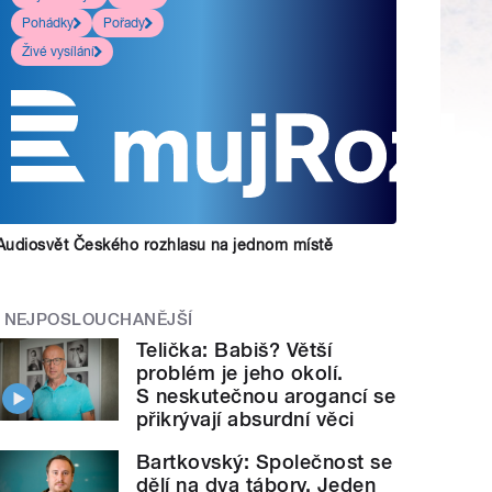
Pohádky
Pořady
Živé vysílání
Audiosvět Českého rozhlasu na jednom místě
NEJPOSLOUCHANĚJŠÍ
Telička: Babiš? Větší
problém je jeho okolí.
S neskutečnou arogancí se
přikrývají absurdní věci
Bartkovský: Společnost se
dělí na dva tábory. Jeden