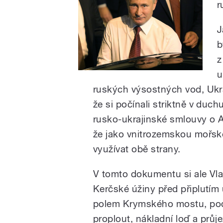
r
J
b
z
u
ruských výsostných vod, Ukra
že si počínali striktně v duc
rusko-ukrajinské smlouvy o A
že jako vnitrozemskou mořsk
využívat obě strany.
V tomto dokumentu si ale Vla
Kerčské úžiny před připlutím 
polem Krymského mostu, pod
proplout, nákladní loď a průje