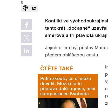
0
Konflikt ve východoukrajin
tentokrát „dočasně“ uzavřel
směřovala tři plavidla ukra
Jejich cílem byl přístav Mari
předem ohlášenou cestu.
I
p
Putin zkouší, co si může
v
dovolit. Možná je to
n
příprava další agrese, míní
europoslanec Svoboda
p
z