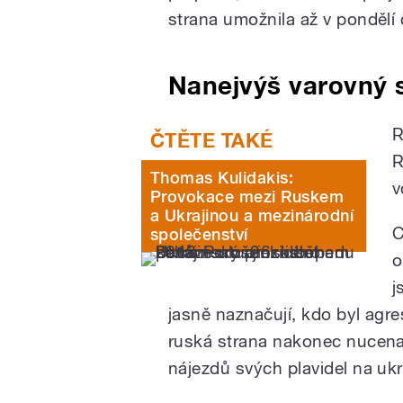
strana umožnila až v pondělí
Nanejvýš varovný 
R
R
Thomas Kulidakis:
v
Provokace mezi Ruskem
a Ukrajinou a mezinárodní
C
společenství
o
j
jasně naznačují, kdo byl agre
ruská strana nakonec nucena 
nájezdů svých plavidel na ukr