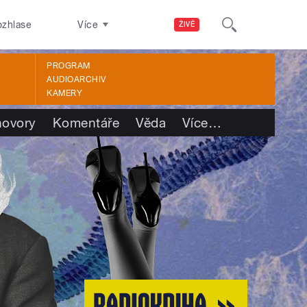
ozhlase
Více
ŽIVĚ
PROGRAM
AUDIOARCHIV
KAMERY
ovory
Komentáře
Věda
Více
…