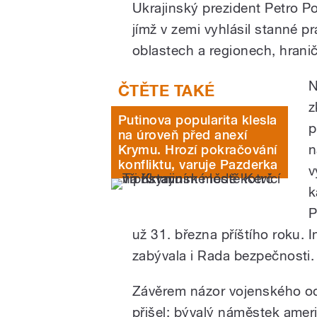
Ukrajinský prezident Petro Po
jímž v zemi vyhlásil stanné p
oblastech a regionech, hrani
N
z
Putinova popularita klesla
p
na úroveň před anexí
n
Krymu. Hrozí pokračování
konfliktu, varuje Pazderka
v
k
P
už 31. března příštího roku.
zabývala i Rada bezpečnosti.
Závěrem názor vojenského odb
přišel: bývalý náměstek amer