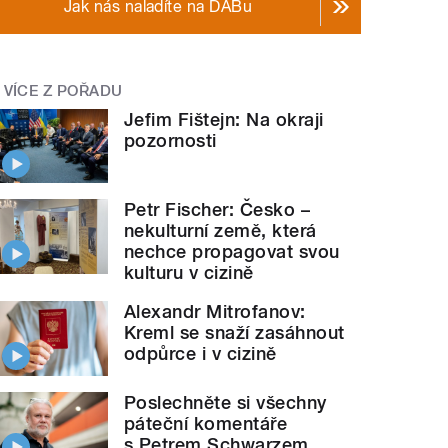
Jak nás naladíte na DABu
VÍCE Z POŘADU
Jefim Fištejn: Na okraji
pozornosti
Petr Fischer: Česko –
nekulturní země, která
nechce propagovat svou
kulturu v cizině
Alexandr Mitrofanov:
Kreml se snaží zasáhnout
odpůrce i v cizině
Poslechněte si všechny
páteční komentáře
s Petrem Schwarzem