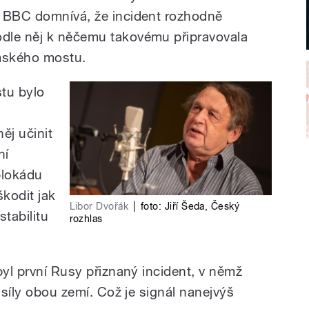
o BBC domnívá, že incident rozhodně
dle něj k něčemu takovému připravovala
mského mostu.
tu bylo
m
ěj učinit
ní
blokádu
škodit jak
Libor Dvořák
|
foto:
Jiří Šeda
,
Český
stabilitu
rozhlas
byl první Rusy přiznaný incident, v němž
 síly obou zemí. Což je signál nanejvýš