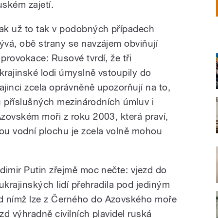
uském zajetí.
ak už to tak v podobných případech
ývá, obě strany se navzájem obviňují
 provokace: Rusové tvrdí, že tři
krajinské lodi úmyslně vstoupily do
jinci zcela oprávněně upozorňují na to,
hu příslušných mezinárodních úmluv i
zovském moři z roku 2003, která praví,
ou vodní plochu je zcela volně mohou
dimir Putin zřejmě moc nečte: vjezd do
ukrajinských lidí přehradila pod jediným
 nímž lze z Černého do Azovského moře
zd výhradně civilních plavidel ruská