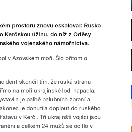
ském prostoru znovu eskaloval: Rusko
o Kerčskou úžinu, do níž z Oděsy
jinského vojenského námořnictva.
upol v Azovském moři. Šlo přitom o
ncident skončil tím, že ruská strana
římo na moři ukrajinské lodi napadla,
ystavila je palbě palubních zbraní a
akonec je donutila doplout do ruského
řístavu v Kerči. Tři ukrajinští vojáci jsou
raněni a celkem 24 mužů se ocitlo v