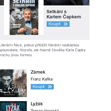
Setkání s
Karlem Čapkem
Koupit
Literární fikce, pokus přiblížit literární nadsázkou
spisovatele, filozofa, ale hlavně člověka Karla Čapka
trochu jinou formou.
Zámek
Franz Kafka
Koupit
Lyžák
Tereza Verecká