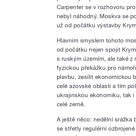
Carpenter se v rozhovoru pr
nebyl náhodný. Moskva se po
už od počátku výstavby Kry
Hlavním smyslem tohoto mos
od počátku nejen spojit Kry
s ruským územím, ale také z n
fyzickou překážku pro námoř
plavbu, zesílit ekonomickou 
celé azovské oblasti a tím po
ukrajinskou ekonomiku, tak i 
celé země.
A ještě něco: nedělní srážka 
se střetly regulérní ozbrojené