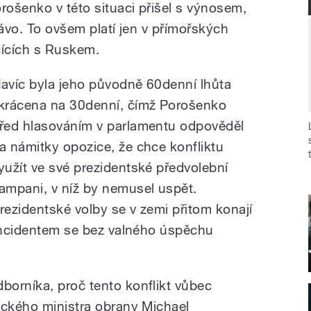
rošenko v této situaci přišel s výnosem,
rávo. To ovšem platí jen v přímořských
čících s Ruskem.
avíc byla jeho původně 60denní lhůta
krácena na 30denní, čímž Porošenko
řed hlasováním v parlamentu odpověděl
a námitky opozice, že chce konfliktu
yužít ve své prezidentské předvolební
ampani, v níž by nemusel uspět.
rezidentské volby se v zemi přitom konají
 Incidentem se bez valného úspěchu
orníka, proč tento konflikt vůbec
ického ministra obrany Michael