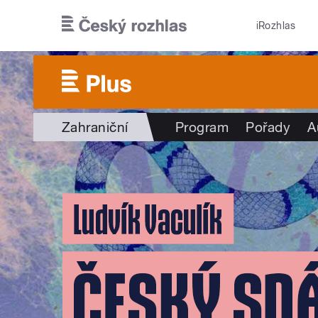
Přejít k hlavnímu obsahu
iRozhlas
Zahraniční
Program
Pořady
A