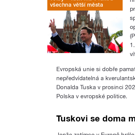
všechna větší města
p
s
o
(
1
ví
Evropská unie si dobře pamat
nepředvídatelná a kverulantsk
Donalda Tuska v prosinci 20
Polska v evropské politice.
Tuskovi se doma m
Jenže zatímco v Evropě hrálo 