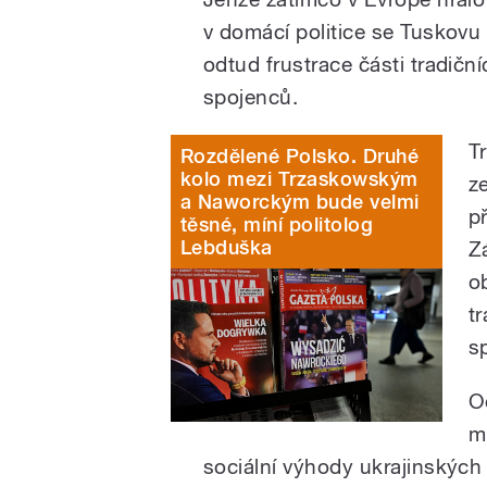
v domácí politice se Tuskovu 
odtud frustrace části tradičn
spojenců.
T
Rozdělené Polsko. Druhé
kolo mezi Trzaskowským
z
a Naworckým bude velmi
p
těsné, míní politolog
Lebduška
Z
o
t
s
O
m
sociální výhody ukrajinských 