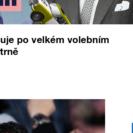
duje po velkém volebním
trně