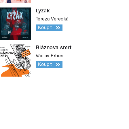
Lyžák
Tereza Verecká
Koupit
Bláznova smrt
Václav Erben
Koupit