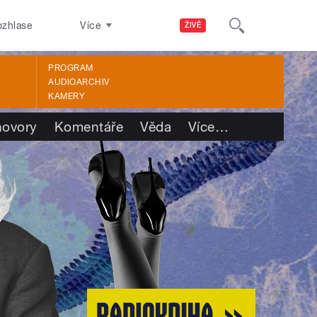
ozhlase
Více
ŽIVĚ
PROGRAM
AUDIOARCHIV
KAMERY
ovory
Komentáře
Věda
Více
…