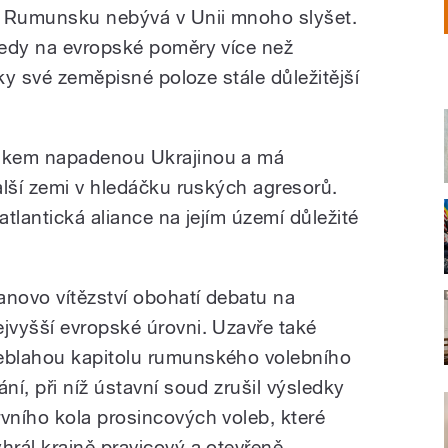
 Rumunsku nebývá v Unii mnoho slyšet.
tedy na evropské poměry více než
íky své zeměpisné poloze stále důležitější
skem napadenou Ukrajinou a má
alší zemi v hledáčku ruských agresorů.
tlantická aliance na jejím území důležité
anovo vítězství obohatí debatu na
ejvyšší evropské úrovni. Uzavře také
eblahou kapitolu rumunského volebního
ání, při níž ústavní soud zrušil výsledky
rvního kola prosincových voleb, které
yhrál krajně pravicový a otevřeně