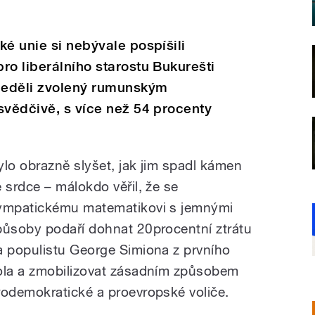
ké unie si nebývale pospíšili
ro liberálního starostu Bukurešti
 neděli zvolený rumunským
svědčivě, s více než 54 procenty
ylo obrazně slyšet, jak jim spadl kámen
e srdce – málokdo věřil, že se
ympatickému matematikovi s jemnými
působy podaří dohnat 20procentní ztrátu
a populistu George Simiona z prvního
ola a zmobilizovat zásadním způsobem
rodemokratické a proevropské voliče.