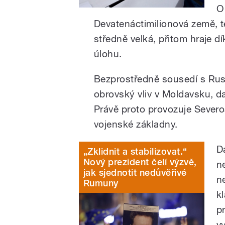
O
Devatenáctimilionová země, 
středně velká, přitom hraje d
úlohu.
Bezprostředně sousedí s Ru
obrovský vliv v Moldavsku, d
Právě proto provozuje Severoa
vojenské základny.
D
„Zklidnit a stabilizovat.“
Nový prezident čelí výzvě,
n
jak sjednotit nedůvěřivé
n
Rumuny
kl
p
v