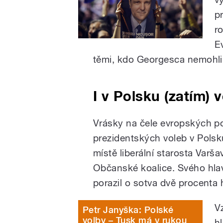
p
r
E
těmi, kdo Georgesca nemohli
I v Polsku (zatím)
Vrásky na čele evropských po
prezidentských voleb v Polsk
místě liberální starosta Varš
Občanské koalice. Svého hla
porazil o sotva dvě procenta 
V
Petr Janyška: Polské
volby – Tusk má v rukou
h