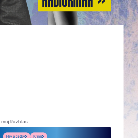
mujRozhlas
Hry a četby
Krimi