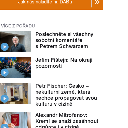
Jak nás naladíte na DABu
VÍCE Z POŘADU
Poslechněte si všechny
sobotní komentáře
s Petrem Schwarzem
Jefim Fištejn: Na okraji
pozornosti
Petr Fischer: Česko –
nekulturní země, která
nechce propagovat svou
kulturu v cizině
Alexandr Mitrofanov:
Kreml se snaží zasáhnout
odpůrce i v cizině