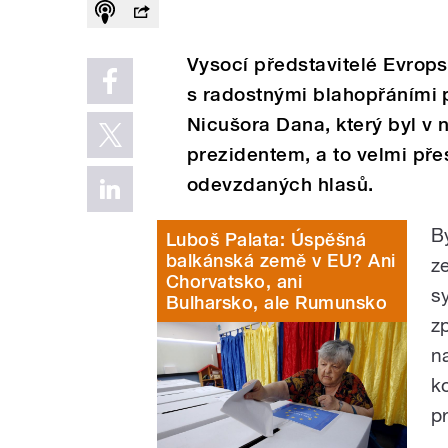
Vysocí představitelé Evrops
s radostnými blahopřáními p
Nicušora Dana, který byl v
prezidentem, a to velmi pře
odevzdaných hlasů.
B
Luboš Palata: Úspěšná
balkánská země v EU? Ani
z
Chorvatsko, ani
s
Bulharsko, ale Rumunsko
z
n
k
p