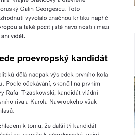
roruský Calin Georgescu. Toto
ozhodnutí vyvolalo značnou kritiku napříč
vropou a také pocit jisté nevolnosti i mezi
 ani vidět.
 vede proevropský kandidát
litiků dělá naopak výsledek prvního kola
u. Podle očekávání, skončil na prvním
avy Rafal Trzaskowski, kandidát vládní
vního rivala Karola Nawrockého však
hlasů.
zhledem k tomu, že další tři kandidáti
lásící se vesměs k národovecké krajní