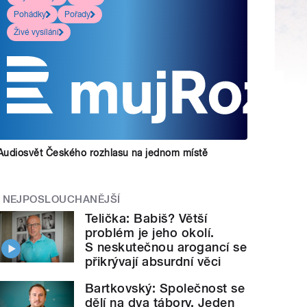
Pohádky
Pořady
Živé vysílání
Audiosvět Českého rozhlasu na jednom místě
NEJPOSLOUCHANĚJŠÍ
Telička: Babiš? Větší
problém je jeho okolí.
S neskutečnou arogancí se
přikrývají absurdní věci
Bartkovský: Společnost se
dělí na dva tábory. Jeden