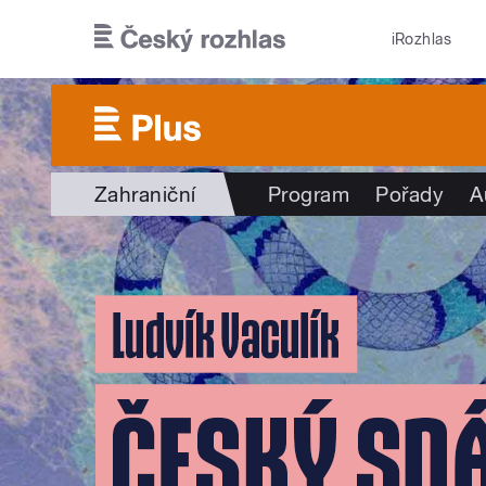
Přejít k hlavnímu obsahu
iRozhlas
Zahraniční
Program
Pořady
A