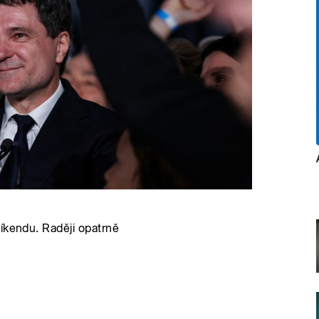
s
íkendu. Raději opatrně