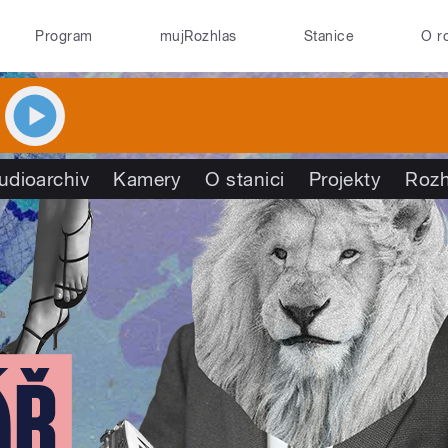
Program
mujRozhlas
Stanice
O r
udioarchiv
Kamery
O stanici
Projekty
Rozh