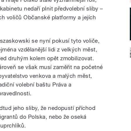
kabinetu nedaří plnit předvolební sliby –
ích voličů Občanské platformy a jejích
rszaskowski se nyní pokusí tyto voliče,
ejména vzdělanější lidi z velkých měst,
řed druhým kolem opět zmobilizovat.
ároveň se však musí zaměřit na početné
byvatelstvo venkova a malých měst,
radiční volební baštu Práva a
pravedlnosti.
dtud jeho sliby, že nedopustí příchod
igrantů do Polska, nebo že oseká
uprchlíků.