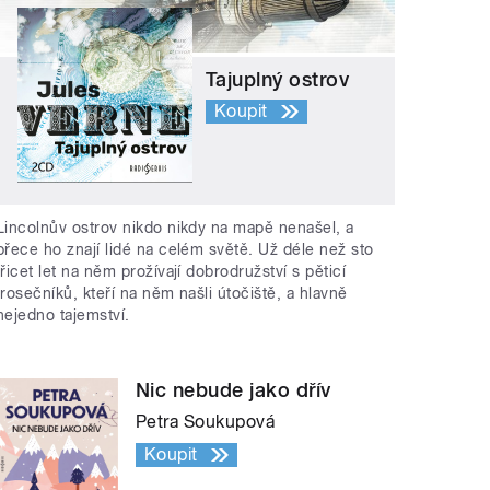
Tajuplný ostrov
Koupit
Lincolnův ostrov nikdo nikdy na mapě nenašel, a
přece ho znají lidé na celém světě. Už déle než sto
třicet let na něm prožívají dobrodružství s pěticí
trosečníků, kteří na něm našli útočiště, a hlavně
nejedno tajemství.
Nic nebude jako dřív
Petra Soukupová
Koupit