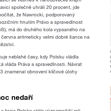
ravici společně uhráli 20 procent, jde
počítat, že Nawrocki, podporovaný
pozičním hnutím Právo a spravedlnost
PiS), má do druhého kola vypsaného na
. června aritmeticky velmi dobré šance na
tězství.
uje neblahé časy, kdy Polsku vládla
á vláda Práva a spravedlnosti. Návrat
23 znamenal obnovení klíčové úlohy
oc nedaří
a hraje Polsko stále významnější roli,