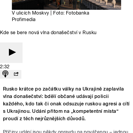
V ulicích Moskvy | Foto: Fotobanka
Profimedia
Kde se bere nová vlna donašečství v Rusku
2:32
Rusko krátce po začátku války na Ukrajině zaplavila
vlna donašečství: bdělí občané udávají policii
každého, kdo tak či onak odsuzuje ruskou agresi a cítí
s Ukrajinou. Udání přitom na „kompetentní místa“
proudí z těch nejrůznějších důvodů.
Příčiny udání jsou někdy opravdu na pováženou – jednou