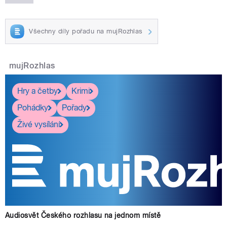
Všechny díly pořadu na mujRozhlas
mujRozhlas
Hry a četby
Krimi
Pohádky
Pořady
Živé vysílání
Audiosvět Českého rozhlasu na jednom místě