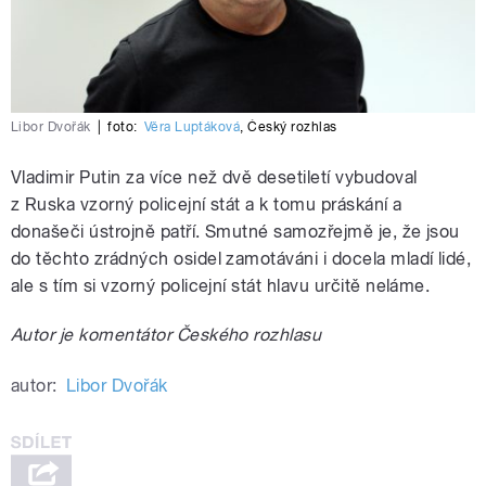
Libor Dvořák
|
foto:
Věra Luptáková
,
Český rozhlas
Vladimir Putin za více než dvě desetiletí vybudoval
z Ruska vzorný policejní stát a k tomu práskání a
donašeči ústrojně patří. Smutné samozřejmě je, že jsou
do těchto zrádných osidel zamotáváni i docela mladí lidé,
ale s tím si vzorný policejní stát hlavu určitě neláme.
Autor je komentátor Českého rozhlasu
autor:
Libor Dvořák