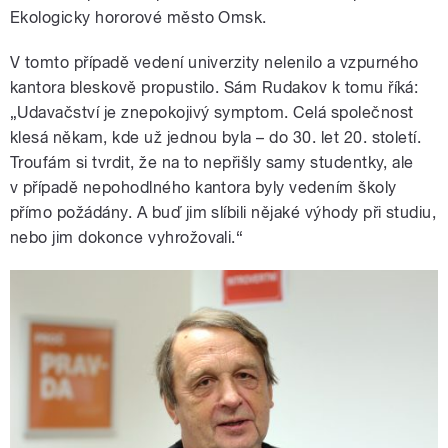
Ekologicky hororové město Omsk.
V tomto případě vedení univerzity nelenilo a vzpurného
kantora bleskově propustilo. Sám Rudakov k tomu říká:
„Udavačství je znepokojivý symptom. Celá společnost
klesá někam, kde už jednou byla – do 30. let 20. století.
Troufám si tvrdit, že na to nepřišly samy studentky, ale
v případě nepohodlného kantora byly vedením školy
přímo požádány. A buď jim slíbili nějaké výhody při studiu,
nebo jim dokonce vyhrožovali.“