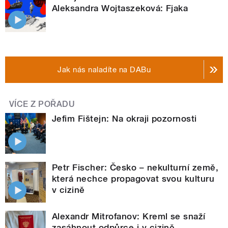
Aleksandra Wojtaszeková: Fjaka
Jak nás naladíte na DABu
VÍCE Z POŘADU
Jefim Fištejn: Na okraji pozornosti
Petr Fischer: Česko – nekulturní země,
která nechce propagovat svou kulturu
v cizině
Alexandr Mitrofanov: Kreml se snaží
zasáhnout odpůrce i v cizině