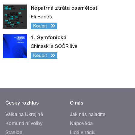
Nepatrná ztráta osamělosti
Eli Beneš
Koupit
1. Symfonická
Chinaski a SOČR live
Koupit
Český rozhlas
O nás
Válka na Ukrajině
Jak nás naladíte
Komunální volby
Nápověda
Stanice
Lidé v rádiu