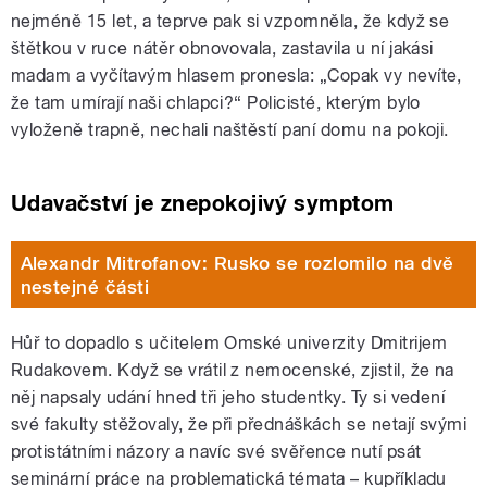
nejméně 15 let, a teprve pak si vzpomněla, že když se
štětkou v ruce nátěr obnovovala, zastavila u ní jakási
madam a vyčítavým hlasem pronesla: „Copak vy nevíte,
že tam umírají naši chlapci?“ Policisté, kterým bylo
vyloženě trapně, nechali naštěstí paní domu na pokoji.
Udavačství je znepokojivý symptom
Alexandr Mitrofanov: Rusko se rozlomilo na dvě
nestejné části
Hůř to dopadlo s učitelem Omské univerzity Dmitrijem
Rudakovem. Když se vrátil z nemocenské, zjistil, že na
něj napsaly udání hned tři jeho studentky. Ty si vedení
své fakulty stěžovaly, že při přednáškách se netají svými
protistátními názory a navíc své svěřence nutí psát
seminární práce na problematická témata – kupříkladu