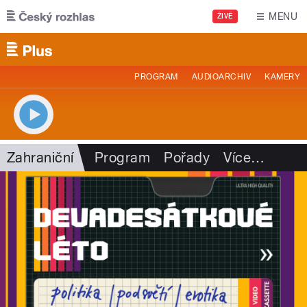
Přejít k hlavnímu obsahu
MENU
ŽIVĚ
PROGRAM
AUDIOARCHIV
KAMERY
Zahraniční
Program
Pořady
Více
…