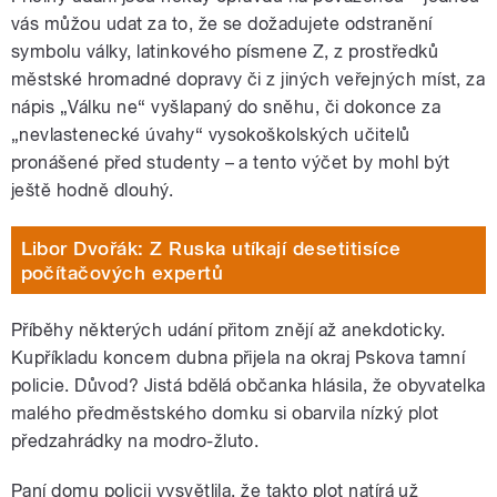
vás můžou udat za to, že se dožadujete odstranění
symbolu války, latinkového písmene Z, z prostředků
městské hromadné dopravy či z jiných veřejných míst, za
nápis „Válku ne“ vyšlapaný do sněhu, či dokonce za
„nevlastenecké úvahy“ vysokoškolských učitelů
pronášené před studenty – a tento výčet by mohl být
ještě hodně dlouhý.
Libor Dvořák: Z Ruska utíkají desetitisíce
počítačových expertů
Příběhy některých udání přitom znějí až anekdoticky.
Kupříkladu koncem dubna přijela na okraj Pskova tamní
policie. Důvod? Jistá bdělá občanka hlásila, že obyvatelka
malého předměstského domku si obarvila nízký plot
předzahrádky na modro-žluto.
Paní domu policii vysvětlila, že takto plot natírá už