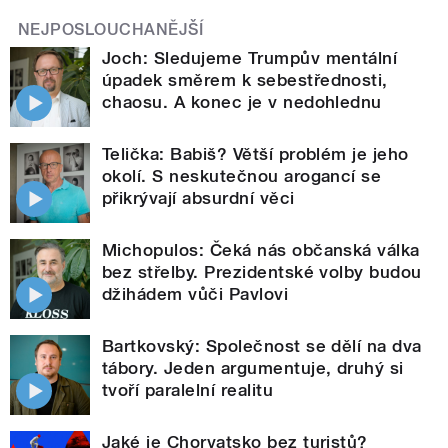
NEJPOSLOUCHANĚJŠÍ
Joch: Sledujeme Trumpův mentální
úpadek směrem k sebestřednosti,
chaosu. A konec je v nedohlednu
Telička: Babiš? Větší problém je jeho
okolí. S neskutečnou arogancí se
přikrývají absurdní věci
Michopulos: Čeká nás občanská válka
bez střelby. Prezidentské volby budou
džihádem vůči Pavlovi
Bartkovský: Společnost se dělí na dva
tábory. Jeden argumentuje, druhý si
tvoří paralelní realitu
Jaké je Chorvatsko bez turistů?