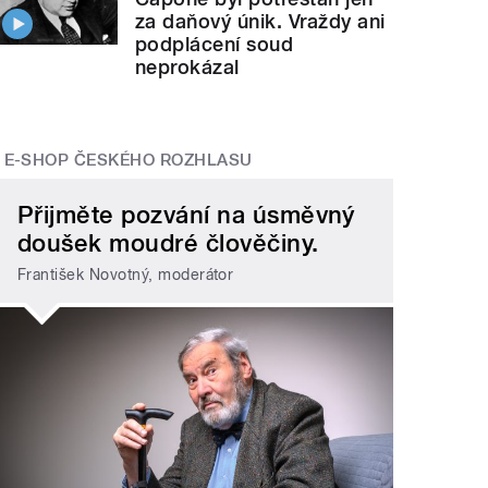
za daňový únik. Vraždy ani
podplácení soud
neprokázal
E-SHOP ČESKÉHO ROZHLASU
Přijměte pozvání na úsměvný
doušek moudré člověčiny.
František Novotný, moderátor