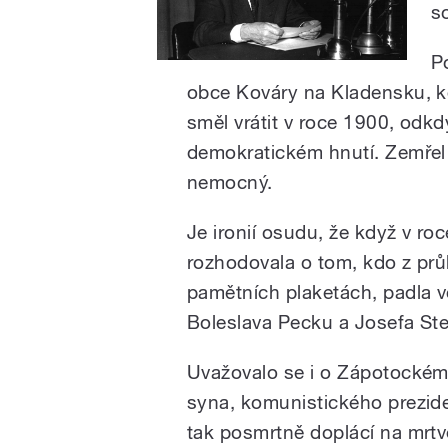
s
P
obce Kováry na Kladensku, kde
směl vrátit v roce 1900, odkd
demokratickém hnutí. Zemřel v
nemocný.
Je ironií osudu, že když v r
rozhodovala o tom, kdo z prů
pamětních plaketách, padla 
Boleslava Pecku a Josefa Ste
Uvažovalo se i o Zápotockém,
syna, komunistického prezid
tak posmrtně doplácí na mrt