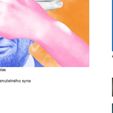
hlas
enutelného syna