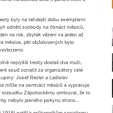
resty byly na tehdejší dobu exemplární:
tyři odnětí svobody na čtrnáct měsíců,
eden na rok, zbytek vězení na jeden až
va měsíce, pět obžalovaných bylo
svobozeno.
plně nejvyšší tresty dostali dva muži,
teré soud označil za organizátory celé
kupiny: Josef Rezler a Ladislav
za mříže na osmnáct měsíců a vypravuje
í rozsudku Zápotockému omlouval, že to
yby nebylo jasného pokynu shora…
 1916) patřil k průkopníkům socialismu