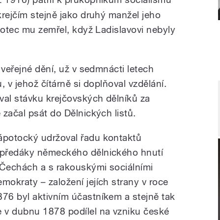
krejčím stejně jako druhý manžel jeho
 otec mu zemřel, když Ladislavovi nebyly
 veřejné dění, už v sedmnácti letech
 v jehož čítárně si doplňoval vzdělání.
val stávku krejčovských dělníků za
začal psát do Dělnických listů.
ápotocký udržoval řadu kontaktů
 předáky německého dělnického hnutí
 Čechách a s rakouskými sociálními
emokraty – založení jejích strany v roce
876 byl aktivním účastníkem a stejně tak
e v dubnu 1878 podílel na vzniku české