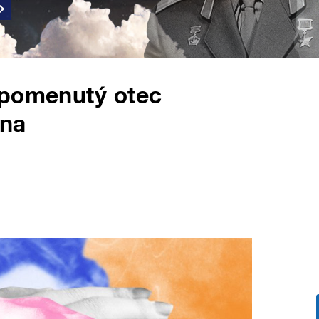
apomenutý otec
yna