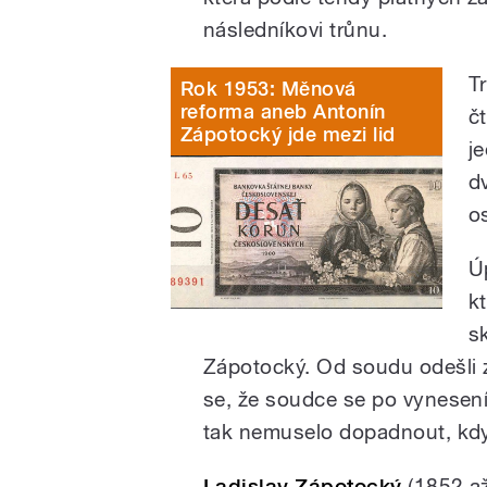
následníkovi trůnu.
T
Rok 1953: Měnová
reforma aneb Antonín
č
Zápotocký jde mezi lid
j
d
o
Ú
k
s
Zápotocký. Od soudu odešli 
se, že soudce se po vynesen
tak nemuselo dopadnout, kd
Ladislav Zápotocký
(1852 až