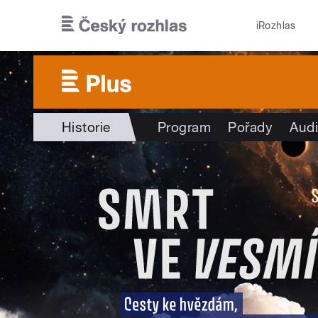
Přejít k hlavnímu obsahu
iRozhlas
Historie
Program
Pořady
Audi