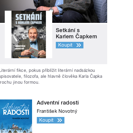
Setkání s
Karlem Čapkem
Koupit
Literární fikce, pokus přiblížit literární nadsázkou
spisovatele, filozofa, ale hlavně člověka Karla Čapka
trochu jinou formou.
Adventní radosti
František Novotný
Koupit