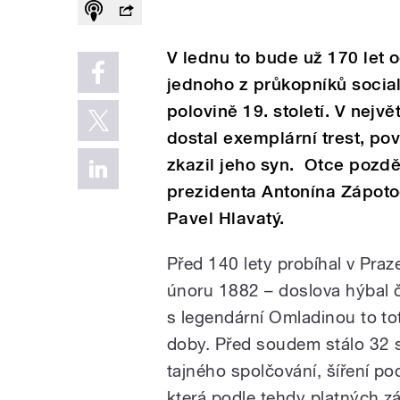
V lednu to bude už 170 let 
jednoho z průkopníků socia
polovině 19. století. V nej
dostal exemplární trest, po
zkazil jeho syn. Otce pozd
prezidenta Antonína Zápot
Pavel Hlavatý.
Před 140 lety probíhal v Praze
únoru 1882 – doslova hýbal 
s legendární Omladinou to tot
doby. Před soudem stálo 32 s
tajného spolčování, šíření pod
která podle tehdy platných z