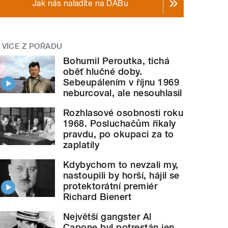
Jak nás naladíte na DABu
VÍCE Z POŘADU
Bohumil Peroutka, tichá
oběť hlučné doby.
Sebeupálením v říjnu 1969
neburcoval, ale nesouhlasil
Rozhlasové osobnosti roku
1968. Posluchačům říkaly
pravdu, po okupaci za to
zaplatily
Kdybychom to nevzali my,
nastoupili by horší, hájil se
protektorátní premiér
Richard Bienert
Největší gangster Al
Capone byl potrestán jen