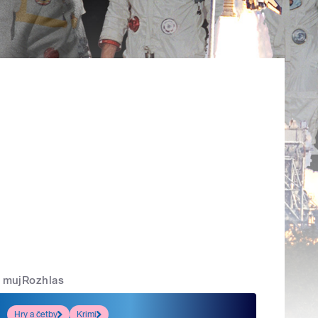
mujRozhlas
Hry a četby
Krimi