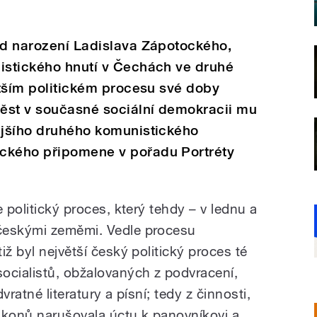
od narození Ladislava Zápotockého,
listického hnutí v Čechách ve druhé
větším politickém procesu své doby
věst v současné sociální demokracii mu
ějšího druhého komunistického
ockého připomene v pořadu Portréty
 politický proces, který tehdy – v lednu a
českými zeměmi. Vedle procesu
iž byl největší český politický proces té
ocialistů, obžalovaných z podvracení,
vratné literatury a písní; tedy z činnosti,
ákonů narušovala úctu k panovníkovi a