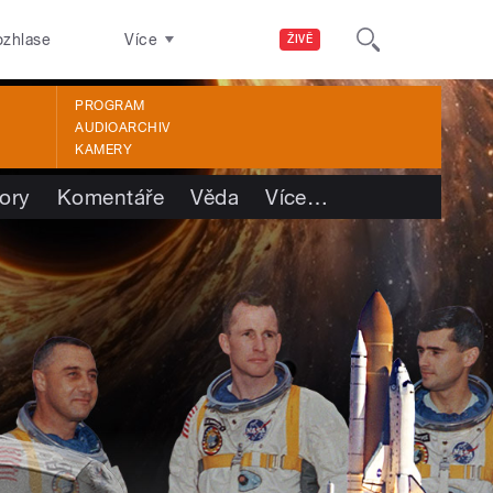
ozhlase
Více
ŽIVĚ
PROGRAM
AUDIOARCHIV
KAMERY
ory
Komentáře
Věda
Více
…