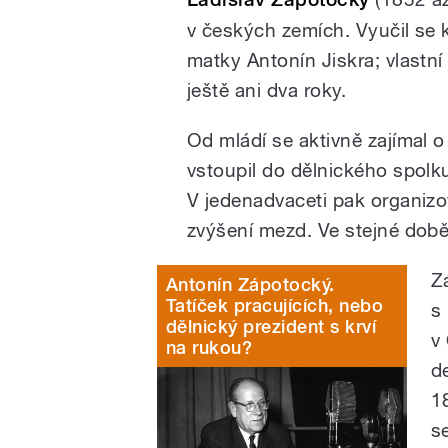
v českých zemích. Vyučil se 
matky Antonín Jiskra; vlastní
ještě ani dva roky.
Od mládí se aktivně zajímal o
vstoupil do dělnického spolku,
V jedenadvaceti pak organizo
zvýšení mezd. Ve stejné době 
Z
Antonín Zápotocký.
Tatíček pracujících, nebo
s
dělnický prezident s krví
v
na rukou?
d
1
s