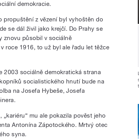
ociální demokracie.
o propuštění z vězení byl vyhoštěn do
 se dál živil jako krejčí. Do Prahy se
y znovu působil v sociálně
 roce 1916, to už byl ale řadu let těžce
oce 2003 sociálně demokratická strana
kopníků socialistického hnutí bude na
volba na Josefa Hybeše, Josefa
inera.
 „kariéru“ mu ale pokazila pověst jeho
enta Antonína Zápotockého. Mrtvý otec
vého syna.