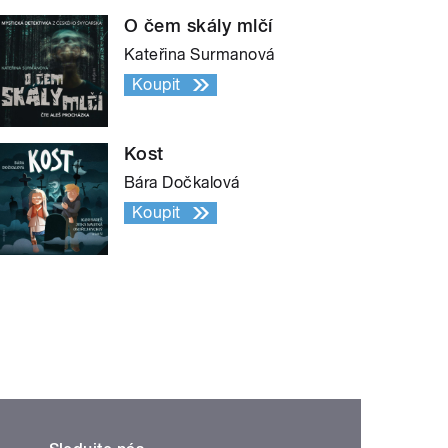
O čem skály mlčí
Kateřina Surmanová
Koupit
Kost
Bára Dočkalová
Koupit