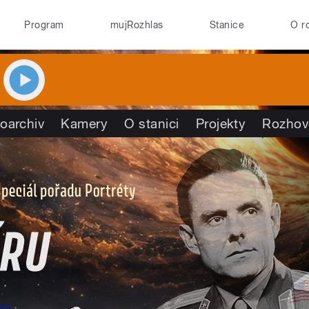
Program
mujRozhlas
Stanice
O r
oarchiv
Kamery
O stanici
Projekty
Rozhov