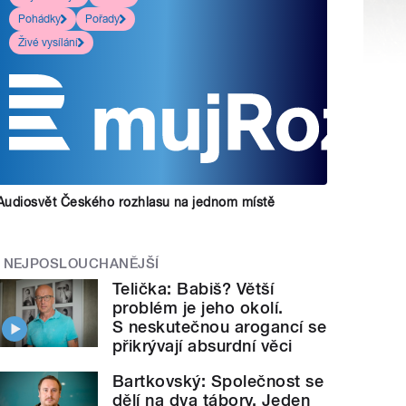
Pohádky
Pořady
Živé vysílání
Audiosvět Českého rozhlasu na jednom místě
NEJPOSLOUCHANĚJŠÍ
Telička: Babiš? Větší
problém je jeho okolí.
S neskutečnou arogancí se
přikrývají absurdní věci
Bartkovský: Společnost se
dělí na dva tábory. Jeden