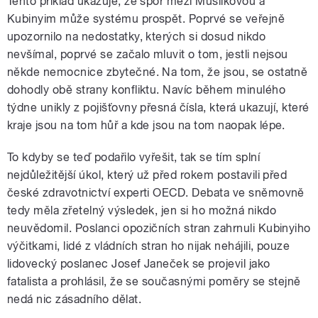
Tento příklad ukazuje, že spor mezi Musílkovou a
Kubinyim může systému prospět. Poprvé se veřejně
upozornilo na nedostatky, kterých si dosud nikdo
nevšímal, poprvé se začalo mluvit o tom, jestli nejsou
někde nemocnice zbytečné. Na tom, že jsou, se ostatně
dohodly obě strany konfliktu. Navíc během minulého
týdne unikly z pojišťovny přesná čísla, která ukazují, které
kraje jsou na tom hůř a kde jsou na tom naopak lépe.
To kdyby se teď podařilo vyřešit, tak se tím splní
nejdůležitější úkol, který už před rokem postavili před
české zdravotnictví experti OECD. Debata ve sněmovně
tedy měla zřetelný výsledek, jen si ho možná nikdo
neuvědomil. Poslanci opozičních stran zahrnuli Kubinyiho
výčitkami, lidé z vládních stran ho nijak nehájili, pouze
lidovecký poslanec Josef Janeček se projevil jako
fatalista a prohlásil, že se současnými poměry se stejně
nedá nic zásadního dělat.