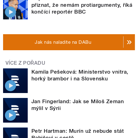
přiznat, že nemám protiargumenty, říká
končící reportér BBC
Jak nás naladíte na DABu
VÍCE Z POŘADU
Kamila Pešeková: Ministerstvo vnitra,
horký brambor i na Slovensku
Jan Fingerland: Jak se Miloš Zeman
mýlil v Sýrii
Petr Hartman: Murín už nebude stát
Babišovi v cestě