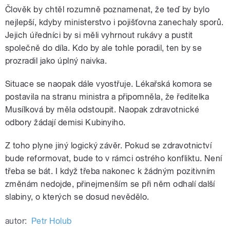
Člověk by chtěl rozumně poznamenat, že teď by bylo
nejlepší, kdyby ministerstvo i pojišťovna zanechaly sporů.
Jejich úředníci by si měli vyhrnout rukávy a pustit
společně do díla. Kdo by ale tohle poradil, ten by se
prozradil jako úplný naivka.
Situace se naopak dále vyostřuje. Lékařská komora se
postavila na stranu ministra a připomněla, že ředitelka
Musílková by měla odstoupit. Naopak zdravotnické
odbory žádají demisi Kubinyiho.
Z toho plyne jiný logický závěr. Pokud se zdravotnictví
bude reformovat, bude to v rámci ostrého konfliktu. Není
třeba se bát. I když třeba nakonec k žádným pozitivním
změnám nedojde, přinejmenším se při něm odhalí další
slabiny, o kterých se dosud nevědělo.
autor:
Petr Holub