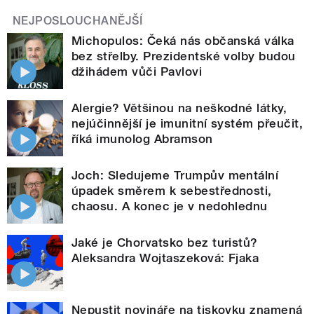
NEJPOSLOUCHANĚJŠÍ
Michopulos: Čeká nás občanská válka
bez střelby. Prezidentské volby budou
džihádem vůči Pavlovi
Alergie? Většinou na neškodné látky,
nejúčinnější je imunitní systém přeučit,
říká imunolog Abramson
Joch: Sledujeme Trumpův mentální
úpadek směrem k sebestřednosti,
chaosu. A konec je v nedohlednu
Jaké je Chorvatsko bez turistů?
Aleksandra Wojtaszeková: Fjaka
Nepustit novináře na tiskovku znamená