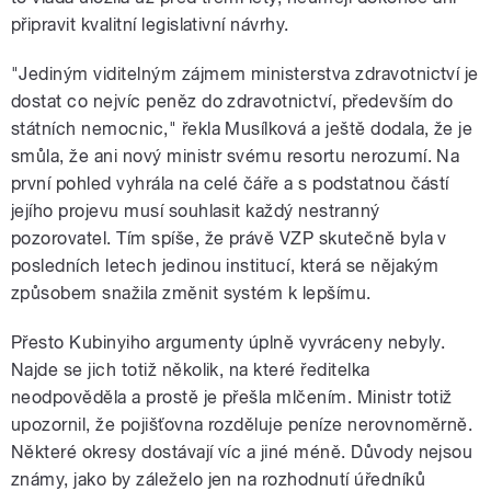
připravit kvalitní legislativní návrhy.
"Jediným viditelným zájmem ministerstva zdravotnictví je
dostat co nejvíc peněz do zdravotnictví, především do
státních nemocnic," řekla Musílková a ještě dodala, že je
smůla, že ani nový ministr svému resortu nerozumí. Na
první pohled vyhrála na celé čáře a s podstatnou částí
jejího projevu musí souhlasit každý nestranný
pozorovatel. Tím spíše, že právě VZP skutečně byla v
posledních letech jedinou institucí, která se nějakým
způsobem snažila změnit systém k lepšímu.
Přesto Kubinyiho argumenty úplně vyvráceny nebyly.
Najde se jich totiž několik, na které ředitelka
neodpověděla a prostě je přešla mlčením. Ministr totiž
upozornil, že pojišťovna rozděluje peníze nerovnoměrně.
Některé okresy dostávají víc a jiné méně. Důvody nejsou
známy, jako by záleželo jen na rozhodnutí úředníků