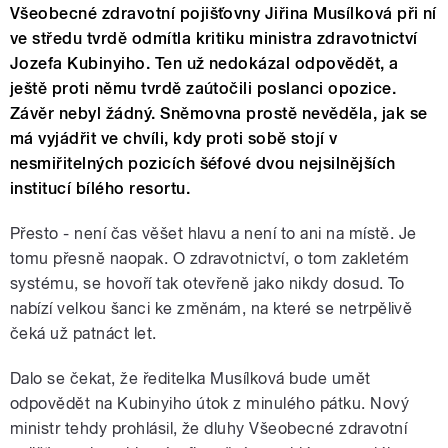
Všeobecné zdravotní pojišťovny Jiřina Musílková při ní
ve středu tvrdě odmítla kritiku ministra zdravotnictví
Jozefa Kubinyiho. Ten už nedokázal odpovědět, a
ještě proti němu tvrdě zaútočili poslanci opozice.
Závěr nebyl žádný. Sněmovna prostě nevěděla, jak se
má vyjádřit ve chvíli, kdy proti sobě stojí v
nesmiřitelných pozicích šéfové dvou nejsilnějších
institucí bílého resortu.
Přesto - není čas věšet hlavu a není to ani na místě. Je
tomu přesně naopak. O zdravotnictví, o tom zakletém
systému, se hovoří tak otevřeně jako nikdy dosud. To
nabízí velkou šanci ke změnám, na které se netrpělivě
čeká už patnáct let.
Dalo se čekat, že ředitelka Musílková bude umět
odpovědět na Kubinyiho útok z minulého pátku. Nový
ministr tehdy prohlásil, že dluhy Všeobecné zdravotní