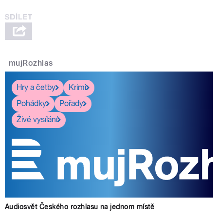
mujRozhlas
Hry a četby
Krimi
Pohádky
Pořady
Živé vysílání
Audiosvět Českého rozhlasu na jednom místě