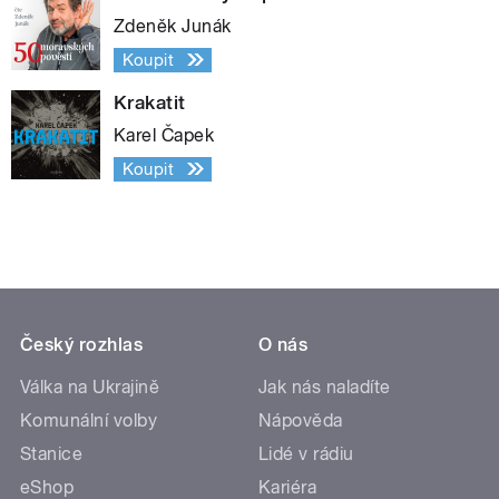
Zdeněk Junák
Koupit
Krakatit
Karel Čapek
Koupit
Český rozhlas
O nás
Válka na Ukrajině
Jak nás naladíte
Komunální volby
Nápověda
Stanice
Lidé v rádiu
eShop
Kariéra