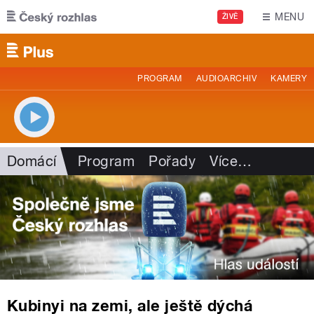
Přejít k hlavnímu obsahu
MENU
ŽIVĚ
PROGRAM
AUDIOARCHIV
KAMERY
Domácí
Program
Pořady
Více
…
Kubinyi na zemi, ale ještě dýchá