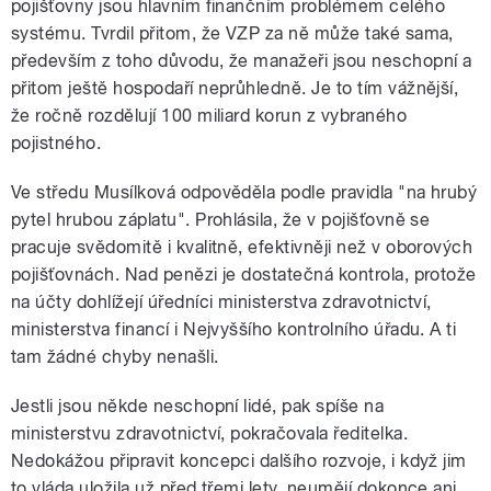
pojišťovny jsou hlavním finančním problémem celého
systému. Tvrdil přitom, že VZP za ně může také sama,
především z toho důvodu, že manažeři jsou neschopní a
přitom ještě hospodaří neprůhledně. Je to tím vážnější,
že ročně rozdělují 100 miliard korun z vybraného
pojistného.
Ve středu Musílková odpověděla podle pravidla "na hrubý
pytel hrubou záplatu". Prohlásila, že v pojišťovně se
pracuje svědomitě i kvalitně, efektivněji než v oborových
pojišťovnách. Nad penězi je dostatečná kontrola, protože
na účty dohlížejí úředníci ministerstva zdravotnictví,
ministerstva financí i Nejvyššího kontrolního úřadu. A ti
tam žádné chyby nenašli.
Jestli jsou někde neschopní lidé, pak spíše na
ministerstvu zdravotnictví, pokračovala ředitelka.
Nedokážou připravit koncepci dalšího rozvoje, i když jim
to vláda uložila už před třemi lety, neumějí dokonce ani