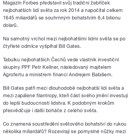
Magazín Forbes představil svůj tradiční žebříček
nejbohatších lidí světa za rok 2014 a napočítal celkem
1645 miliardářů se souhrnným bohatstvím 6,4 bilionu
dolarů.
Na samotný vrchol mezi nejbohatšími lidmi světa se po
čtyřleté odmlce vyšplhal Bill Gates.
Tabulku nejbohatších Čechů vede vlastník investiční
skupiny PPF Petr Kellner, následovaný majitelem
Agrofertu a ministrem financí Andrejem Babišem.
Bill Gates patří mezi dlouhodobě nejbohatší lidi světa a
mezi zapálené filantropy, kteří část svého jmění investují
do lepší budoucnosti lidstva. K podobným krokům
přesvědčuje i další boháče z celého světa.
Co znamená soustředění světového bohatství do rukou
několika miliardářů? Rozevírají se pomyslné nůžky mezi