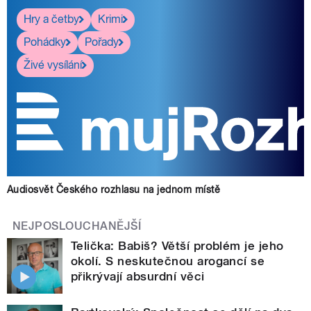
Hry a četby
Krimi
Pohádky
Pořady
Živé vysílání
Audiosvět Českého rozhlasu na jednom místě
NEJPOSLOUCHANĚJŠÍ
Telička: Babiš? Větší problém je jeho
okolí. S neskutečnou arogancí se
přikrývají absurdní věci