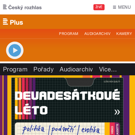
Přejít k hlavnímu obsahu
MENU
ŽIVĚ
PROGRAM
AUDIOARCHIV
KAMERY
Program
Pořady
Audioarchiv
Více
…