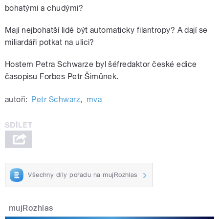
bohatými a chudými?
Mají nejbohatší lidé být automaticky filantropy? A dají se
miliardáři potkat na ulici?
Hostem Petra Schwarze byl šéfredaktor české edice
časopisu Forbes Petr Šimůnek.
autoři:
Petr Schwarz
,
mva
Všechny díly pořadu na mujRozhlas
mujRozhlas