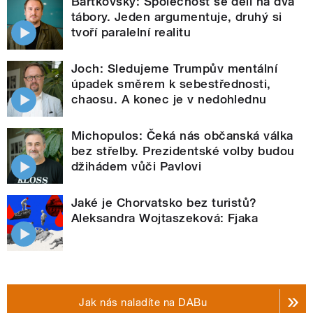
Bartkovský: Společnost se dělí na dva
tábory. Jeden argumentuje, druhý si
tvoří paralelní realitu
Joch: Sledujeme Trumpův mentální
úpadek směrem k sebestřednosti,
chaosu. A konec je v nedohlednu
Michopulos: Čeká nás občanská válka
bez střelby. Prezidentské volby budou
džihádem vůči Pavlovi
Jaké je Chorvatsko bez turistů?
Aleksandra Wojtaszeková: Fjaka
Jak nás naladíte na DABu