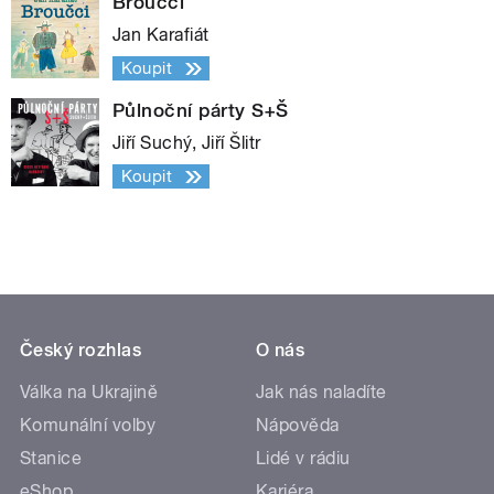
Broučci
Jan Karafiát
Koupit
Půlnoční párty S+Š
Jiří Suchý, Jiří Šlitr
Koupit
Český rozhlas
O nás
Válka na Ukrajině
Jak nás naladíte
Komunální volby
Nápověda
Stanice
Lidé v rádiu
eShop
Kariéra