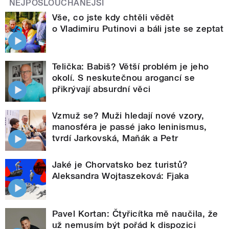
NEJPOSLOUCHANĚJŠÍ
Vše, co jste kdy chtěli vědět
o Vladimiru Putinovi a báli jste se zeptat
Telička: Babiš? Větší problém je jeho
okolí. S neskutečnou arogancí se
přikrývají absurdní věci
Vzmuž se? Muži hledají nové vzory,
manosféra je passé jako leninismus,
tvrdí Jarkovská, Maňák a Petr
Jaké je Chorvatsko bez turistů?
Aleksandra Wojtaszeková: Fjaka
Pavel Kortan: Čtyřicítka mě naučila, že
už nemusím být pořád k dispozici