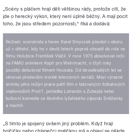
„Scény s pláčem hrají děti většinou rády, protože cítí, že
jde o herecký výkon, který není úplně běžný. A mají pocit
toho, že jsou středem pozornosti,“ říká a dodává:
Režisér, scenárista a herec Karel Smyczek působil v oboru
už v dětství, kdy ho v devíti letech poprvé obsadil do role ve
filmu Holubice František Vláčil. V roce 1975 absolvoval režii
na FAMU snímkem Kapři pro Wehrmacht, o čtyři roky
později debutoval filmem Housata. Od devadesátých let se
věnoval především tvorbě televizních seriálů. Mezi výrazné
snímky jeho režijní práce patří film o takzvaných fotbalových
vlajkonoších Proč?, pohádka Lotrando a Zubejda nebo
kultovní komedie ze školního lyžařského zájezdu Sněženky
a machři.
„S tímto je spojený ovšem jiný problém. Když hrají
holčičky nebo chlapečci maličkou roli a objeví se někde,