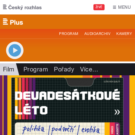
Přejít k hlavnímu obsahu
MENU
ŽIVĚ
PROGRAM
AUDIOARCHIV
KAMERY
Film
Program
Pořady
Více
…