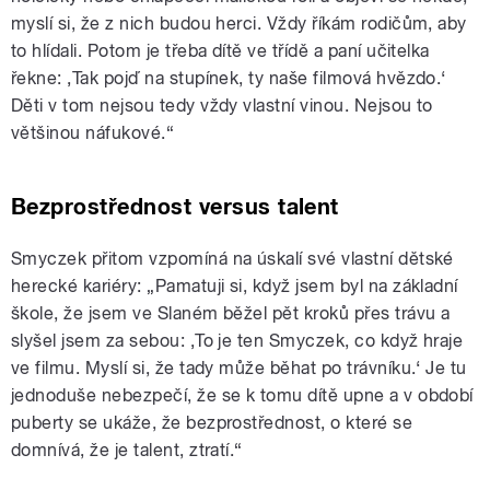
myslí si, že z nich budou herci. Vždy říkám rodičům, aby
to hlídali. Potom je třeba dítě ve třídě a paní učitelka
řekne: ‚Tak pojď na stupínek, ty naše filmová hvězdo.‘
Děti v tom nejsou tedy vždy vlastní vinou. Nejsou to
většinou náfukové.“
Bezprostřednost versus talent
Smyczek přitom vzpomíná na úskalí své vlastní dětské
herecké kariéry: „Pamatuji si, když jsem byl na základní
škole, že jsem ve Slaném běžel pět kroků přes trávu a
slyšel jsem za sebou: ‚To je ten Smyczek, co když hraje
ve filmu. Myslí si, že tady může běhat po trávníku.‘ Je tu
jednoduše nebezpečí, že se k tomu dítě upne a v období
puberty se ukáže, že bezprostřednost, o které se
domnívá, že je talent, ztratí.“