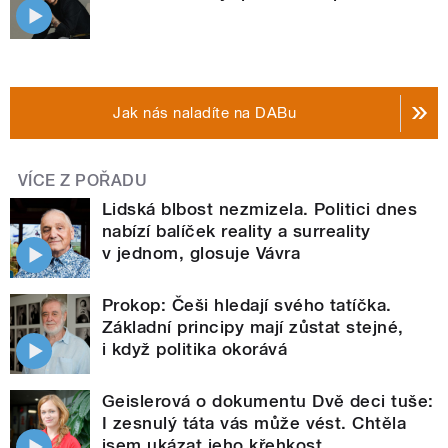
Jak nás naladíte na DABu
VÍCE Z POŘADU
Lidská blbost nezmizela. Politici dnes
nabízí balíček reality a surreality
v jednom, glosuje Vávra
Prokop: Češi hledají svého tatíčka.
Základní principy mají zůstat stejné,
i když politika okorává
Geislerová o dokumentu Dvě deci tuše:
I zesnulý táta vás může vést. Chtěla
jsem ukázat jeho křehkost