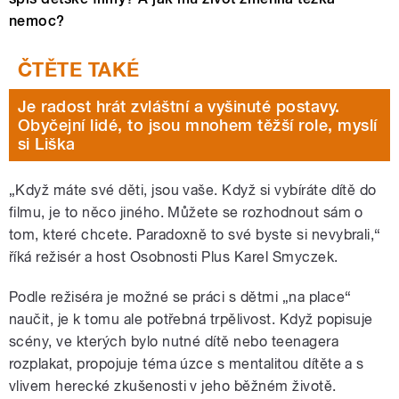
nemoc?
Je radost hrát zvláštní a vyšinuté postavy.
Obyčejní lidé, to jsou mnohem těžší role, myslí
si Liška
„Když máte své děti, jsou vaše. Když si vybíráte dítě do
filmu, je to něco jiného. Můžete se rozhodnout sám o
tom, které chcete. Paradoxně to své byste si nevybrali,“
říká režisér a host Osobnosti Plus Karel Smyczek.
Podle režiséra je možné se práci s dětmi „na place“
naučit, je k tomu ale potřebná trpělivost. Když popisuje
scény, ve kterých bylo nutné dítě nebo teenagera
rozplakat, propojuje téma úzce s mentalitou dítěte a s
vlivem herecké zkušenosti v jeho běžném životě.