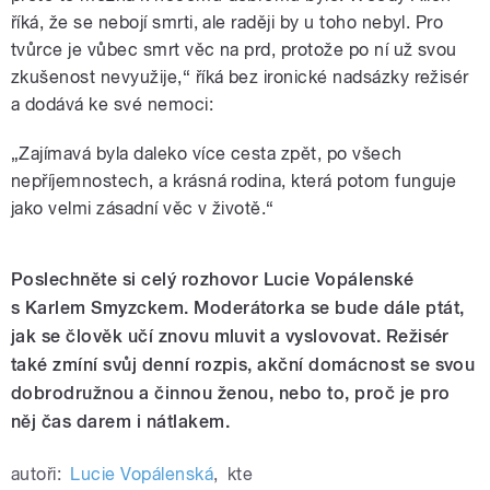
říká, že se nebojí smrti, ale raději by u toho nebyl. Pro
tvůrce je vůbec smrt věc na prd, protože po ní už svou
zkušenost nevyužije,“ říká bez ironické nadsázky režisér
a dodává ke své nemoci:
„Zajímavá byla daleko více cesta zpět, po všech
nepříjemnostech, a krásná rodina, která potom funguje
jako velmi zásadní věc v životě.“
Poslechněte si celý rozhovor Lucie Vopálenské
s Karlem Smyzckem. Moderátorka se bude dále ptát,
jak se člověk učí znovu mluvit a vyslovovat. Režisér
také zmíní svůj denní rozpis, akční domácnost se svou
dobrodružnou a činnou ženou, nebo to, proč je pro
něj čas darem i nátlakem.
autoři:
Lucie Vopálenská
,
kte