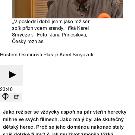
„V poslední době jsem jako režisér
spíš příznivcem srandy,“ říká Karel
Smyczek | Foto:
Jana Přinosilová
,
Český rozhlas
Hostem Osobnosti Plus je Karel Smyczek
23:40
Jako režisér se vždycky aspoň na pár vteřin herecky
mihne ve svých filmech. Jako malý byl ale skutečný
dětský herec. Proč se jeho doménou nakonec staly
spíš dětské filmy? A jak mu život změnila těžká