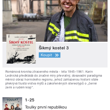
Šikmý kostel 3
Koupit
Románová kronika ztraceného města - léta 1945–1961. Karin
Lednická předkládá do značné míry převratný, dosavadní paradigma
měnící obraz hornického regionu, jehož zahlazenou historii stále
překrývá tlustá vrstva mýtů a zakořeněných stereotypů o „černé
zemi a rudém kraji“.
1-25
Toulky první republikou