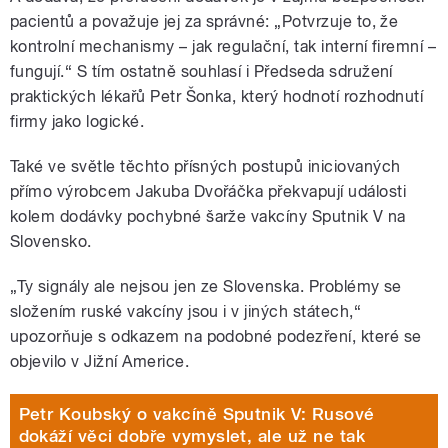
pacientů a považuje jej za správné: „Potvrzuje to, že
kontrolní mechanismy – jak regulační, tak interní firemní –
fungují.“ S tím ostatně souhlasí i Předseda sdružení
praktických lékařů Petr Šonka, který hodnotí rozhodnutí
firmy jako logické.
Také ve světle těchto přísných postupů iniciovaných
přímo výrobcem Jakuba Dvořáčka překvapují události
kolem dodávky pochybné šarže vakcíny Sputnik V na
Slovensko.
„Ty signály ale nejsou jen ze Slovenska. Problémy se
složením ruské vakcíny jsou i v jiných státech,“
upozorňuje s odkazem na podobné podezření, které se
objevilo v Jižní Americe.
Petr Koubský o vakcíně Sputnik V: Rusové
dokáží věci dobře vymyslet, ale už ne tak