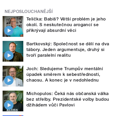
NEJPOSLOUCHANĚJŠÍ
Telička: Babiš? Větší problém je jeho
okolí. S neskutečnou arogancí se
přikrývají absurdní věci
Bartkovský: Společnost se dělí na dva
tábory. Jeden argumentuje, druhý si
tvoří paralelní realitu
Joch: Sledujeme Trumpův mentální
úpadek směrem k sebestřednosti,
chaosu. A konec je v nedohlednu
Michopulos: Čeká nás občanská válka
bez střelby. Prezidentské volby budou
džihádem vůči Pavlovi