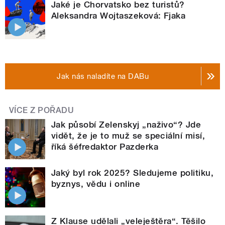
Jaké je Chorvatsko bez turistů?
Aleksandra Wojtaszeková: Fjaka
Jak nás naladíte na DABu
VÍCE Z POŘADU
Jak působí Zelenskyj „naživo“? Jde
vidět, že je to muž se speciální misí,
říká šéfredaktor Pazderka
Jaký byl rok 2025? Sledujeme politiku,
byznys, vědu i online
Z Klause udělali „veleještěra“. Těšilo