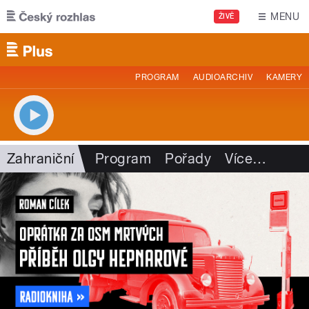
Přejít k hlavnímu obsahu
MENU
ŽIVĚ
PROGRAM
AUDIOARCHIV
KAMERY
Zahraniční
Program
Pořady
Více
…