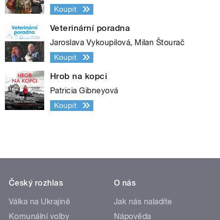
Koupit
Veterinární poradna
Jaroslava Vykoupilová, Milan Štourač
Koupit
Hrob na kopci
Patricia Gibneyová
Koupit
Český rozhlas
O nás
Válka na Ukrajině
Jak nás naladíte
Komunální volby
Nápověda