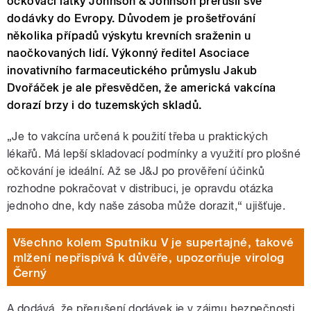
očkovací látky Johnson & Johnson přerušil své
dodávky do Evropy. Důvodem je prošetřování
několika případů výskytu krevních sraženin u
naočkovaných lidí. Výkonný ředitel Asociace
inovativního farmaceutického průmyslu Jakub
Dvořáček je ale přesvědčen, že americká vakcína
dorazí brzy i do tuzemských skladů.
„Je to vakcína určená k použití třeba u praktických
lékařů. Má lepší skladovací podmínky a využití pro plošné
očkování je ideální. Až se J&J po prověření účinků
rozhodne pokračovat v distribuci, je opravdu otázka
jednoho dne, kdy naše zásoba může dorazit,“ ujišťuje.
Všechno kolem Sputniku V je supertajné, takové
mlžení nepřispívá k důvěře, upozorňuje virolog
Černý
A dodává, že přerušení dodávek je v zájmu bezpečnosti