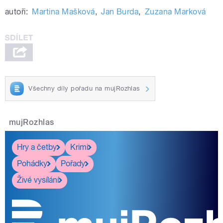
autoři:
Martina Mašková
,
Jan Burda
,
Zuzana Marková
Všechny díly pořadu na mujRozhlas
mujRozhlas
Hry a četby
Krimi
Pohádky
Pořady
Živé vysílání