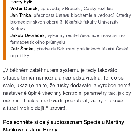
Hosty byli:
Viktor Daněk
, zpravodaj v Bruselu, Český rozhlas
Jan Trnka
, přednosta Ústavu biochemie a vedoucí Katedry
biomedicínských oborů 3. lékařské fakulty Univerzity
Karlovy
Jakub Dvořáček
, výkonný ředitel Asociace inovativního
farmaceutického průmyslu
Petr Šonka
, předseda Sdružení praktických lékařů České
republiky
„V běžném zaběhnutém systému je tedy takováto
situace téměř nemožná a nepředstavitelná. To, co se
stalo, ukazuje na to, že ruský dodavatel a výrobce nemá
nastavené úplně všechny kontrolní parametry tak, jak by
měl mít. Jinak si nedovedu představit, že by k takové
situaci mohlo dojít,“ uzavírá.
Poslechněte si celý audiozáznam Speciálu Martiny
Maškové a Jana Burdy.