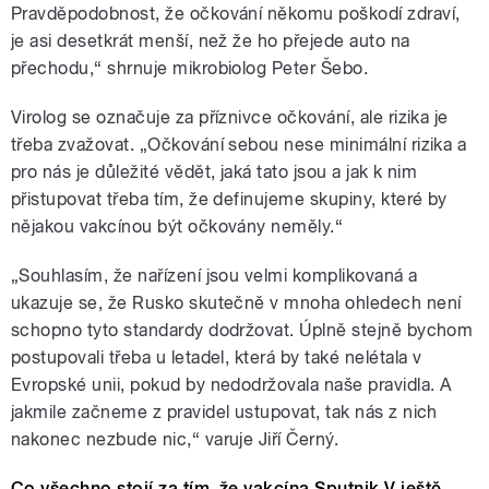
Pravděpodobnost, že očkování někomu poškodí zdraví,
je asi desetkrát menší, než že ho přejede auto na
přechodu,“ shrnuje mikrobiolog Peter Šebo.
Virolog se označuje za příznivce očkování, ale rizika je
třeba zvažovat. „Očkování sebou nese minimální rizika a
pro nás je důležité vědět, jaká tato jsou a jak k nim
přistupovat třeba tím, že definujeme skupiny, které by
nějakou vakcínou být očkovány neměly.“
„Souhlasím, že nařízení jsou velmi komplikovaná a
ukazuje se, že Rusko skutečně v mnoha ohledech není
schopno tyto standardy dodržovat. Úplně stejně bychom
postupovali třeba u letadel, která by také nelétala v
Evropské unii, pokud by nedodržovala naše pravidla. A
jakmile začneme z pravidel ustupovat, tak nás z nich
nakonec nezbude nic,“ varuje Jiří Černý.
Co všechno stojí za tím, že vakcína Sputnik V ještě