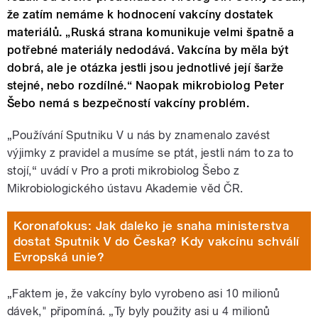
že zatím nemáme k hodnocení vakcíny dostatek
materiálů. „Ruská strana komunikuje velmi špatně a
potřebné materiály nedodává. Vakcína by měla být
dobrá, ale je otázka jestli jsou jednotlivé její šarže
stejné, nebo rozdílné.“ Naopak mikrobiolog Peter
Šebo nemá s bezpečností vakcíny problém.
„Používání Sputniku V u nás by znamenalo zavést
výjimky z pravidel a musíme se ptát, jestli nám to za to
stojí,“ uvádí v Pro a proti mikrobiolog Šebo z
Mikrobiologického ústavu Akademie věd ČR.
Koronafokus: Jak daleko je snaha ministerstva
dostat Sputnik V do Česka? Kdy vakcínu schválí
Evropská unie?
„Faktem je, že vakcíny bylo vyrobeno asi 10 milionů
dávek," připomíná. „Ty byly použity asi u 4 milionů