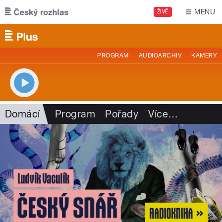
Přejít k hlavnímu obsahu
MENU
ŽIVĚ
PROGRAM
AUDIOARCHIV
KAMERY
Domácí
Program
Pořady
Více
…