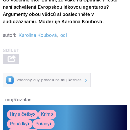
není schválená Evropskou lékovou agenturou?
Argumenty obou vědců si poslechněte v
audiozáznamu. Moderuje Karolína Koubová.
autoři:
Karolína Koubová
,
oci
Všechny díly pořadu na mujRozhlas
mujRozhlas
Hry a četby
Krimi
Pohádky
Pořady