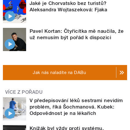
Jaké je Chorvatsko bez turistů?
Aleksandra Wojtaszeková: Fjaka
Pavel Kortan: Čtyřicítka mě naučila, že
už nemusím být pořád k dispozici
Jak nás naladíte na DABu
VÍCE Z POŘADU
V předepisování léků sestrami nevidím
problém, říká Šochmanová. Kubek:
Odpovědnost je na lékařích
Knížák byl vždy proti systému,