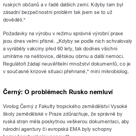
ruských občanů a v řadě dalších zemí. Kdyby tam byl
zásadní bezpečnostní problém tak jsem se to už
dověděli.“
Požadavky na výrobu v režimu správné výrobní praxe
jsou dnes velmi přísné. „Kdyby se podle nich schvalovaly
a vyráběly vakcíny před 60 lety, tak dodnes všichni
umíráme na neštovice, dětskou obrnu a další nemoci.
Regulátoři žádají neuvěřitelní množství dokumentů, co je
v současné krizové situaci přehnané,“ míní mikrobiolog.
Černý: O problémech Rusko nemluví
Virolog Černý z Fakulty tropického zemědělství Vysoké
školy zemědělské v Praze zdůrazňuje
, že správně by
ruská stran měla poskytnou veškerou dokumentaci, aby
národní agentury či evropská EMA byly schopny