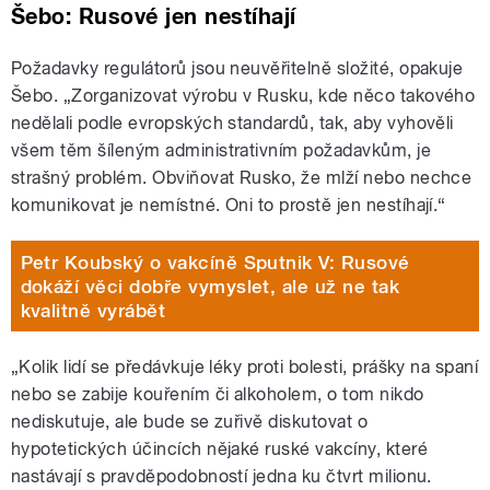
Šebo: Rusové jen nestíhají
Požadavky regulátorů jsou neuvěřitelně složité, opakuje
Šebo. „Zorganizovat výrobu v Rusku, kde něco takového
nedělali podle evropských standardů, tak, aby vyhověli
všem těm šíleným administrativním požadavkům, je
strašný problém. Obviňovat Rusko, že mlží nebo nechce
komunikovat je nemístné. Oni to prostě jen nestíhají.“
Petr Koubský o vakcíně Sputnik V: Rusové
dokáží věci dobře vymyslet, ale už ne tak
kvalitně vyrábět
„Kolik lidí se předávkuje léky proti bolesti, prášky na spaní
nebo se zabije kouřením či alkoholem, o tom nikdo
nediskutuje, ale bude se zuřivě diskutovat o
hypotetických účincích nějaké ruské vakcíny, které
nastávají s pravděpodobností jedna ku čtvrt milionu.