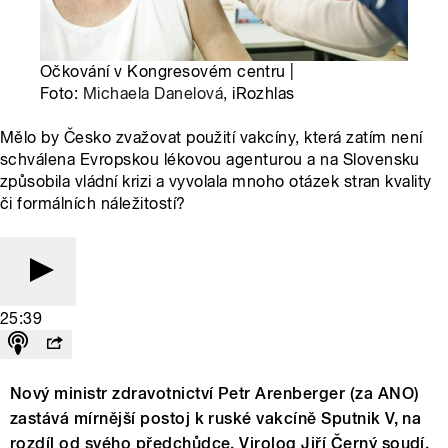
Očkování v Kongresovém centru |
Foto:
Michaela Danelová
, iRozhlas
Mělo by Česko zvažovat použití vakcíny, která zatím není
schválena Evropskou lékovou agenturou a na Slovensku
způsobila vládní krizi a vyvolala mnoho otázek stran kvality
či formálních náležitostí?
25:39
Nový ministr zdravotnictví Petr Arenberger (za ANO)
zastává mírnější postoj k ruské vakcíně Sputnik V, na
rozdíl od svého předchůdce. Virolog Jiří Černý soudí,