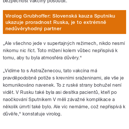
bezpečnost vakcíny posoudit.
Virolog Grubhoffer: Slovenská kauza Sputniku
ukazuje proradnost Ruska, je to extrémně
nedůvěryhodný partner
„Ale všechno jede v supertajných režimech, nikdo nesmí
nikomu nic říct. Toto mlžení kolem vůbec nepřispívá k
tomu, aby tu byla atmosféra důvěry.“
„Vidíme to s AstraZenecou, tato vakcína má
pravděpodobně potíže s krevními sraženinami, ale vše je
komunikováno navenek. To z ruské strany bohužel není
vidět. V Rusku také byla asi desítka pacientů, kteří po
naočkování Sputnikem V měli závažné komplikace a
několik úmrtí také bylo. Ale víc nemáme, což nepřispívá k
důvěře,“ konstatuje virolog.