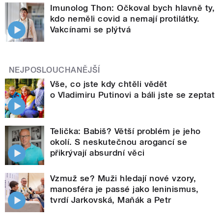
Imunolog Thon: Očkoval bych hlavně ty,
kdo neměli covid a nemají protilátky.
Vakcínami se plýtvá
NEJPOSLOUCHANĚJŠÍ
Vše, co jste kdy chtěli vědět
o Vladimiru Putinovi a báli jste se zeptat
Telička: Babiš? Větší problém je jeho
okolí. S neskutečnou arogancí se
přikrývají absurdní věci
Vzmuž se? Muži hledají nové vzory,
manosféra je passé jako leninismus,
tvrdí Jarkovská, Maňák a Petr