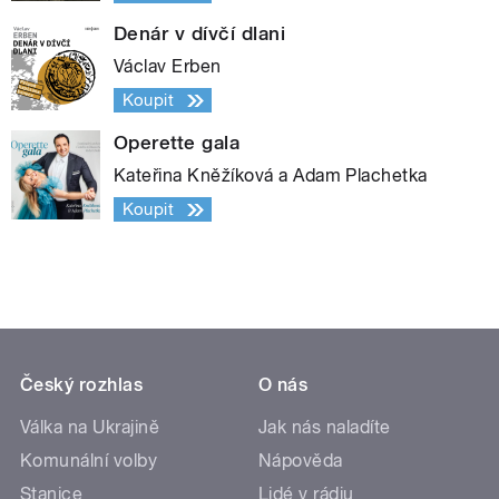
Denár v dívčí dlani
Václav Erben
Koupit
Operette gala
Kateřina Kněžíková a Adam Plachetka
Koupit
Český rozhlas
O nás
Válka na Ukrajině
Jak nás naladíte
Komunální volby
Nápověda
Stanice
Lidé v rádiu