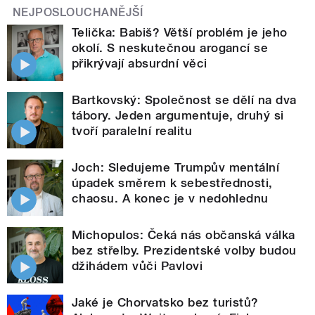
NEJPOSLOUCHANĚJŠÍ
Telička: Babiš? Větší problém je jeho
okolí. S neskutečnou arogancí se
přikrývají absurdní věci
Bartkovský: Společnost se dělí na dva
tábory. Jeden argumentuje, druhý si
tvoří paralelní realitu
Joch: Sledujeme Trumpův mentální
úpadek směrem k sebestřednosti,
chaosu. A konec je v nedohlednu
Michopulos: Čeká nás občanská válka
bez střelby. Prezidentské volby budou
džihádem vůči Pavlovi
Jaké je Chorvatsko bez turistů?