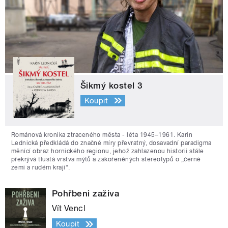
Šikmý kostel 3
Koupit
Románová kronika ztraceného města - léta 1945–1961. Karin
Lednická předkládá do značné míry převratný, dosavadní paradigma
měnící obraz hornického regionu, jehož zahlazenou historii stále
překrývá tlustá vrstva mýtů a zakořeněných stereotypů o „černé
zemi a rudém kraji“.
Pohřbeni zaživa
Vít Vencl
Koupit