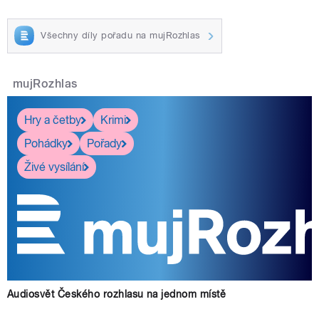
Všechny díly pořadu na mujRozhlas
mujRozhlas
Hry a četby
Krimi
Pohádky
Pořady
Živé vysílání
Audiosvět Českého rozhlasu na jednom místě