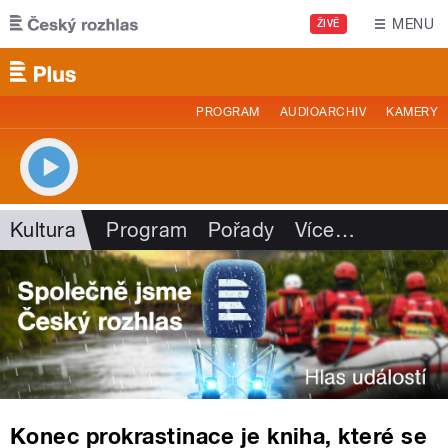
Přejít k hlavnímu obsahu
MENU
ŽIVĚ
PROGRAM
AUDIOARCHIV
KAMERY
Kultura
Program
Pořady
Více
…
Konec prokrastinace je kniha, které se