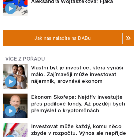
Aleksandra Wojtaszeková: Fjaka
Jak nás naladíte na DABu
VÍCE Z POŘADU
Vlastní byt je investice, která vynáší
málo. Zajímavěji může investovat
nájemník, srovnává ekonom
Ekonom Skořepa: Nejdřív investujte
přes podílové fondy. Až později bych
přemýšlel o kryptoměnách
Investovat může každý, komu něco
zbyde v rozpočtu. Výnos ale nepřijde