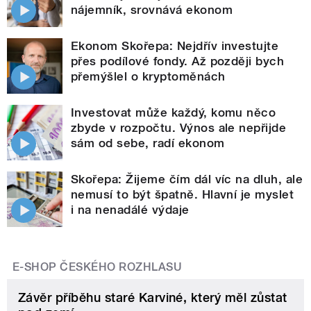
nájemník, srovnává ekonom
Ekonom Skořepa: Nejdřív investujte
přes podílové fondy. Až později bych
přemýšlel o kryptoměnách
Investovat může každý, komu něco
zbyde v rozpočtu. Výnos ale nepřijde
sám od sebe, radí ekonom
Skořepa: Žijeme čím dál víc na dluh, ale
nemusí to být špatně. Hlavní je myslet
i na nenadálé výdaje
E-SHOP ČESKÉHO ROZHLASU
Závěr příběhu staré Karviné, který měl zůstat