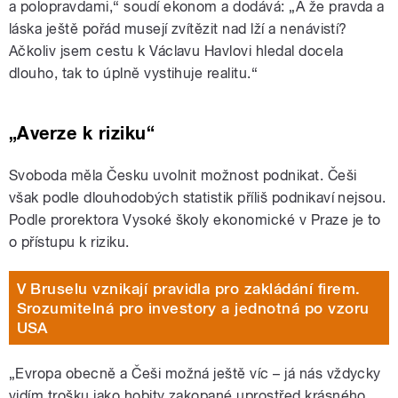
a polopravdami,“ soudí ekonom a dodává: „A že pravda a
láska ještě pořád musejí zvítězit nad lží a nenávistí?
Ačkoliv jsem cestu k Václavu Havlovi hledal docela
dlouho, tak to úplně vystihuje realitu.“
„Averze k riziku“
Svoboda měla Česku uvolnit možnost podnikat. Češi
však podle dlouhodobých statistik příliš podnikaví
nejsou
.
Podle prorektora Vysoké školy ekonomické v Praze je to
o přístupu k riziku.
V Bruselu vznikají pravidla pro zakládání firem.
Srozumitelná pro investory a jednotná po vzoru
USA
„Evropa obecně a Češi možná ještě víc – já nás vždycky
vidím trošku jako hobity zakopané uprostřed krásného