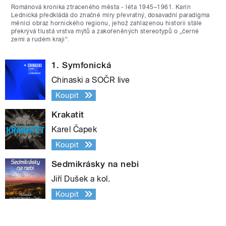
Románová kronika ztraceného města - léta 1945–1961. Karin
Lednická předkládá do značné míry převratný, dosavadní paradigma
měnící obraz hornického regionu, jehož zahlazenou historii stále
překrývá tlustá vrstva mýtů a zakořeněných stereotypů o „černé
zemi a rudém kraji“.
1. Symfonická
Chinaski a SOČR live
Koupit
Krakatit
Karel Čapek
Koupit
Sedmikrásky na nebi
Jiří Dušek a kol.
Koupit