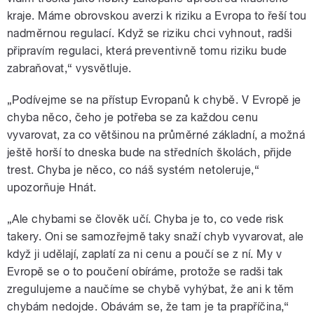
kraje. Máme obrovskou averzi k riziku a Evropa to řeší tou
nadměrnou regulací. Když se riziku chci vyhnout, radši
připravím regulaci, která preventivně tomu riziku bude
zabraňovat,“ vysvětluje.
„Podívejme se na přístup Evropanů k chybě. V Evropě je
chyba něco, čeho je potřeba se za každou cenu
vyvarovat, za co většinou na průměrné základní, a možná
ještě horší to dneska bude na středních školách, přijde
trest. Chyba je něco, co náš systém netoleruje,“
upozorňuje Hnát.
„Ale chybami se člověk učí. Chyba je to, co vede risk
takery. Oni se samozřejmě taky snaží chyb vyvarovat, ale
když ji udělají, zaplatí za ni cenu a poučí se z ní. My v
Evropě se o to poučení obíráme, protože se radši tak
zregulujeme a naučíme se chybě vyhýbat, že ani k těm
chybám nedojde. Obávám se, že tam je ta prapříčina,“