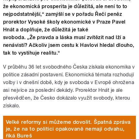
že ekonomická prosperita je důležitá, ale není to to
nejpodstatnější,“ zamýšlí se v pořadu Řečí peněz
prorektor Vysoké školy ekonomické v Praze Pavel
Hnát a doplňuje, že důležitá je také
svoboda. „Že pravda a láska musí zvítězit nad lží a
nenávistí? Ačkoliv jsem cestu k Havlovi hledal dlouho,
tak to vystihuje realitu.“
V průběhu 36 let svobodného Česka získala ekonomika v
politice zásadní postavení. Ekonomická témata rozhodují
volby i v dnešní době, kdy je svoboda v Evropě ohrožena
asi nejvíce za poslední dekády. Prorektor Hnát je ale
přesvědčen, že Česko dokázalo využít svobody, kterou
získalo.
Velké reformy si můžeme dovolit. Špatná zpráva
je, že na to politici opakovaně nemají odvahu,
říká Bureš