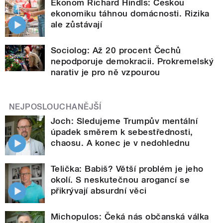
Ekonom Richard Hindls: Českou
ekonomiku táhnou domácnosti. Rizika
ale zůstávají
Sociolog: Až 20 procent Čechů
nepodporuje demokracii. Prokremelský
narativ je pro ně vzpourou
NEJPOSLOUCHANĚJŠÍ
Joch: Sledujeme Trumpův mentální
úpadek směrem k sebestřednosti,
chaosu. A konec je v nedohlednu
Telička: Babiš? Větší problém je jeho
okolí. S neskutečnou arogancí se
přikrývají absurdní věci
Michopulos: Čeká nás občanská válka