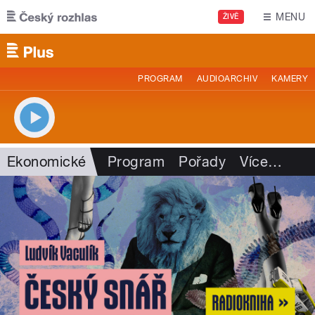
Přejít k hlavnímu obsahu
MENU
ŽIVĚ
PROGRAM
AUDIOARCHIV
KAMERY
Ekonomické
Program
Pořady
Více
…