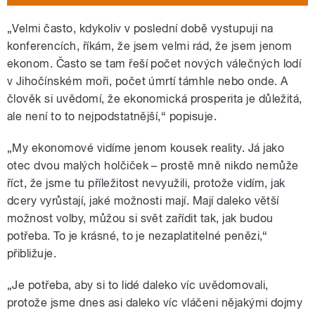
„Velmi často, kdykoliv v poslední době vystupuji na
konferencích, říkám, že jsem velmi rád, že jsem jenom
ekonom. Často se tam řeší počet nových válečných lodí
v Jihočínském moři, počet úmrtí támhle nebo onde. A
člověk si uvědomí, že ekonomická prosperita je důležitá,
ale není to to nejpodstatnější,“ popisuje.
„My ekonomové vidíme jenom kousek reality. Já jako
otec dvou malých holčiček – prostě mně nikdo nemůže
říct, že jsme tu příležitost nevyužili, protože vidím, jak
dcery vyrůstají, jaké možnosti mají. Mají daleko větší
možnost volby, můžou si svět zařídit tak, jak budou
potřeba. To je krásné, to je nezaplatitelné penězi,“
přibližuje.
„Je potřeba, aby si to lidé daleko víc uvědomovali,
protože jsme dnes asi daleko víc vláčeni nějakými dojmy