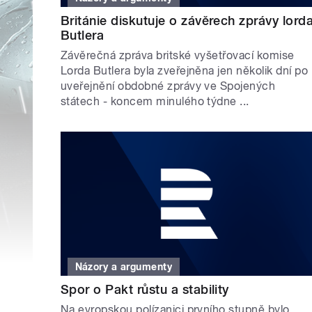
Británie diskutuje o závěrech zprávy lord
Butlera
Závěrečná zpráva britské vyšetřovací komise
Lorda Butlera byla zveřejněna jen několik dní po
uveřejnění obdobné zprávy ve Spojených
státech - koncem minulého týdne ...
Názory a argumenty
Spor o Pakt růstu a stability
Na evropskou polízanici prvního stupně bylo