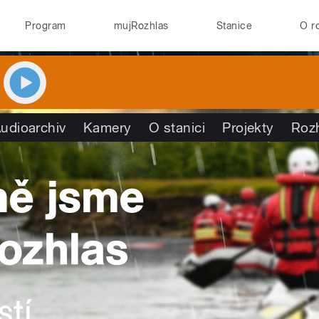
Program
mujRozhlas
Stanice
O r
udioarchiv
Kamery
O stanici
Projekty
Roz