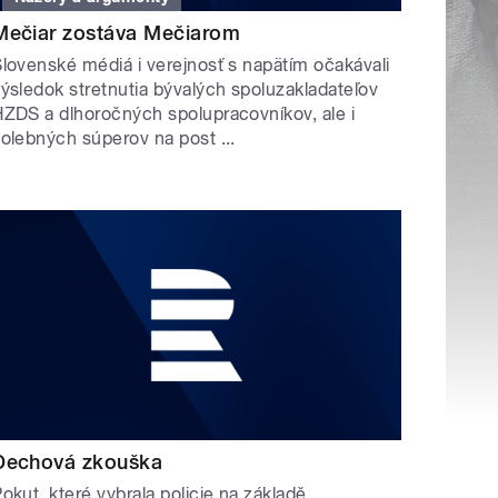
Mečiar zostáva Mečiarom
lovenské médiá i verejnosť s napätím očakávali
ýsledok stretnutia bývalých spoluzakladateľov
ZDS a dlhoročných spolupracovníkov, ale i
olebných súperov na post ...
Dechová zkouška
okut, které vybrala policie na základě