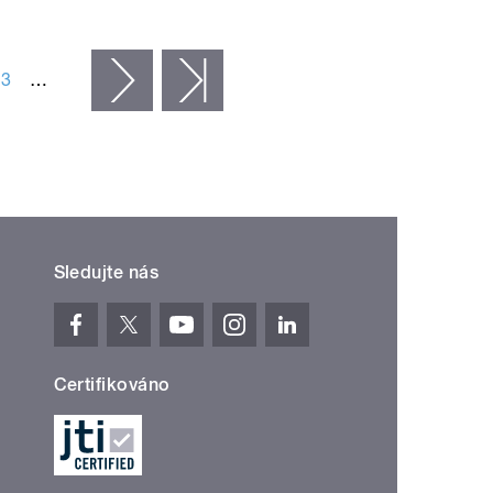
23
…
následující ›
poslední »
Sledujte nás
Certifikováno