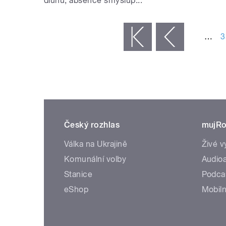
dluhu, absence smyslup...
STRÁNKY
…
3
« první
‹ předchozí
Český rozhlas
mujRo
Válka na Ukrajině
Živé v
Komunální volby
Audioa
Stanice
Podca
eShop
Mobiln