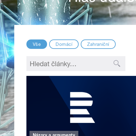
Vše
Domácí
Zahraniční
Názory a argumenty