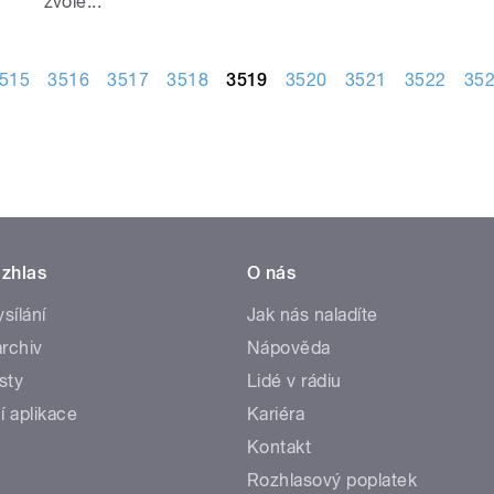
zvole...
515
3516
3517
3518
3519
3520
3521
3522
35
zhlas
O nás
ysílání
Jak nás naladíte
rchiv
Nápověda
sty
Lidé v rádiu
í aplikace
Kariéra
Kontakt
Rozhlasový poplatek