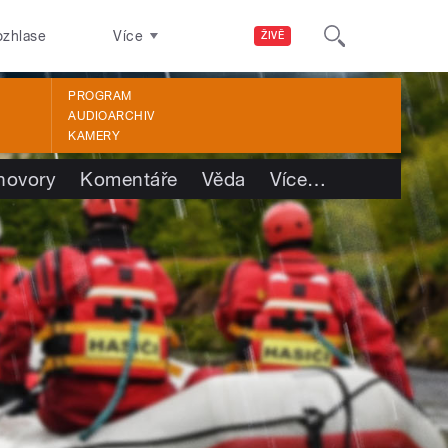
ozhlase
Více
ŽIVĚ
PROGRAM
AUDIOARCHIV
KAMERY
hovory
Komentáře
Věda
Více
…