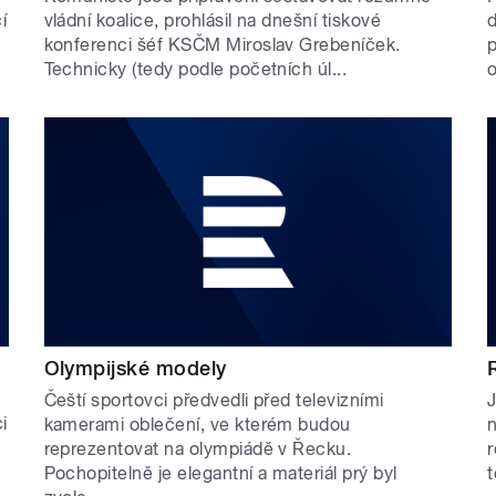
í
vládní koalice, prohlásil na dnešní tiskové
d
konferenci šéf KSČM Miroslav Grebeníček.
p
Technicky (tedy podle početních úl...
o
Olympijské modely
Čeští sportovci předvedli před televizními
J
i
kamerami oblečení, ve kterém budou
n
reprezentovat na olympiádě v Řecku.
r
Pochopitelně je elegantní a materiál prý byl
t