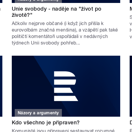
a
Unie svobody - naděje na "život po
životě?"
S
Ačkoliv nejprve občané (i když jich přišla k
v
eurovolbám značná menšina), a vzápětí pak také
H
političtí komentátoři uspořádali v nedávných
v
týdnech Unii svobody pohřeb...
Názory a argumenty
Kdo všechno je připraven?
Komunisté jsou připraveni sestavovat rozumné
P