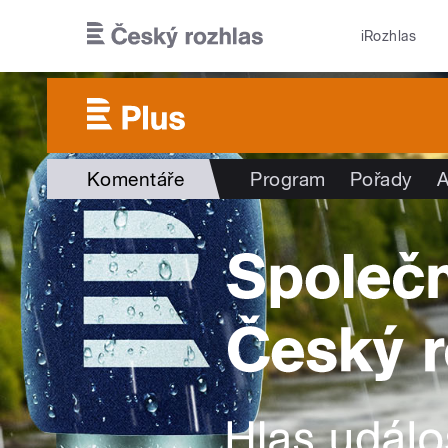
Přejít k hlavnímu obsahu
iRozhlas
Komentáře
Program
Pořady
A