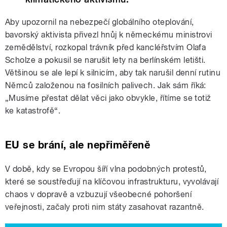
Aby upozornil na nebezpečí globálního oteplování,
bavorský aktivista přivezl hnůj k německému ministrovi
zemědělství, rozkopal trávník před kancléřstvím Olafa
Scholze a pokusil se narušit lety na berlínském letišti.
Většinou se ale lepí k silnicím, aby tak narušil denní rutinu
Němců založenou na fosilních palivech. Jak sám říká:
„Musíme přestat dělat věci jako obvykle, řítíme se totiž
ke katastrofě“.
EU se brání, ale nepřiměřeně
V době, kdy se Evropou šíří vlna podobných protestů,
které se soustřeďují na klíčovou infrastrukturu, vyvolávají
chaos v dopravě a vzbuzují všeobecné pohoršení
veřejnosti, začaly proti nim státy zasahovat razantně.