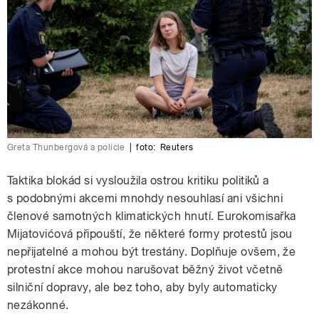
Greta Thunbergová a policie
|
foto:
Reuters
Taktika blokád si vysloužila ostrou kritiku politiků a
s podobnými akcemi mnohdy nesouhlasí ani všichni
členové samotných klimatických hnutí. Eurokomisařka
Mijatovićová připouští, že některé formy protestů jsou
nepřijatelné a mohou být trestány. Doplňuje ovšem, že
protestní akce mohou narušovat běžný život včetně
silniční dopravy, ale bez toho, aby byly automaticky
nezákonné.