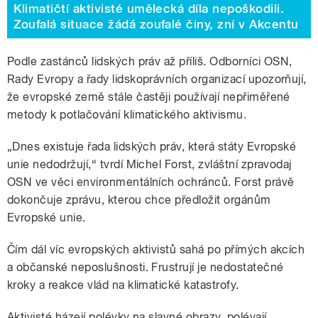
Klimatičtí aktivisté umělecká díla nepoškodili.
Zoufalá situace žádá zoufalé činy, zní v Akcentu
Podle zastánců lidských práv až příliš. Odborníci OSN,
Rady Evropy a řady lidskoprávních organizací upozorňují,
že evropské země stále častěji používají nepřiměřené
metody k potlačování klimatického aktivismu.
„Dnes existuje řada lidských práv, která státy Evropské
unie nedodržují,“ tvrdí Michel Forst, zvláštní zpravodaj
OSN ve věci environmentálních ochránců. Forst právě
dokončuje zprávu, kterou chce předložit orgánům
Evropské unie.
Čím dál víc evropských aktivistů sahá po přímých akcích
a občanské neposlušnosti. Frustrují je nedostatečné
kroky a reakce vlád na klimatické katastrofy.
Aktivisté házejí polévky na slavné obrazy, polévají