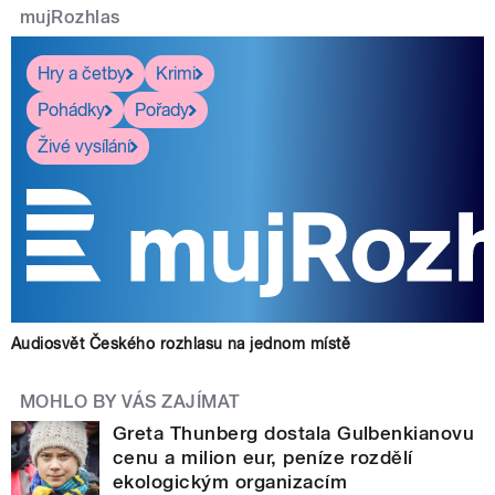
mujRozhlas
Hry a četby
Krimi
Pohádky
Pořady
Živé vysílání
Audiosvět Českého rozhlasu na jednom místě
MOHLO BY VÁS ZAJÍMAT
Greta Thunberg dostala Gulbenkianovu
cenu a milion eur, peníze rozdělí
ekologickým organizacím