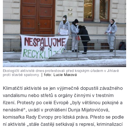
Ekologičtí aktivisté dnes protestovali před krajským úřadem v Jihlavě
proti stavbě spalovny.
|
foto:
Lucie Maxová
Klimatičtí aktivisté se jen výjimečně dopustili závažného
vandalismu nebo střetů s orgány činnými v trestním
řízení. Protesty po celé Evropě „byly většinou pokojné a
nenásilné“, uvádí v prohlášení Dunja Mijatovićová,
komisařka Rady Evropy pro lidská práva. Přesto se podle
ní aktivisté „stále častěji setkávají s represí, kriminalizací