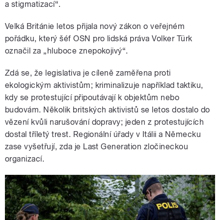
a stigmatizací“.
Velká Británie letos přijala nový zákon o veřejném
pořádku, který šéf OSN pro lidská práva Volker Türk
označil za „hluboce znepokojivý“.
Zdá se, že legislativa je cíleně zaměřena proti
ekologickým aktivistům; kriminalizuje například taktiku,
kdy se protestující připoutávají k objektům nebo
budovám. Několik britských aktivistů se letos dostalo do
vězení kvůli narušování dopravy; jeden z protestujících
dostal tříletý trest. Regionální úřady v Itálii a Německu
zase vyšetřují, zda je Last Generation zločineckou
organizací.