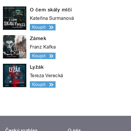
O čem skály mlčí
Kateřina Surmanová
Koupit
Zámek
Franz Kafka
Koupit
Lyžák
Tereza Verecká
Koupit
Český rozhlas
O nás