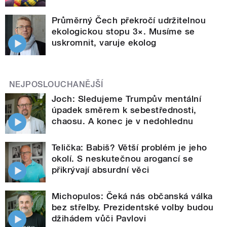
Průměrný Čech překročí udržitelnou
ekologickou stopu 3×. Musíme se
uskromnit, varuje ekolog
NEJPOSLOUCHANĚJŠÍ
Joch: Sledujeme Trumpův mentální
úpadek směrem k sebestřednosti,
chaosu. A konec je v nedohlednu
Telička: Babiš? Větší problém je jeho
okolí. S neskutečnou arogancí se
přikrývají absurdní věci
Michopulos: Čeká nás občanská válka
bez střelby. Prezidentské volby budou
džihádem vůči Pavlovi