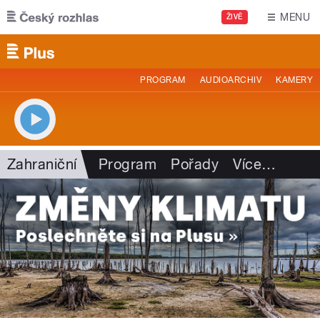
Přejít k hlavnímu obsahu
MENU
ŽIVĚ
PROGRAM
AUDIOARCHIV
KAMERY
Zahraniční
Program
Pořady
Více
…