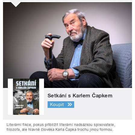
Setkání s Karlem Čapkem
Koupit
Literární fikce, pokus přiblížit literární nadsázkou spisovatele,
filozofa, ale hlavně člověka Karla Čapka trochu jinou formou.