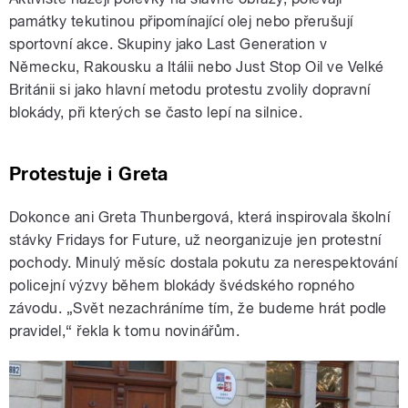
památky tekutinou připomínající olej nebo přerušují
sportovní akce. Skupiny jako Last Generation v
Německu, Rakousku a Itálii nebo Just Stop Oil ve Velké
Británii si jako hlavní metodu protestu zvolily dopravní
blokády, při kterých se často lepí na silnice.
Protestuje i Greta
Dokonce ani Greta Thunbergová, která inspirovala školní
stávky Fridays for Future, už neorganizuje jen protestní
pochody. Minulý měsíc dostala pokutu za nerespektování
policejní výzvy během blokády švédského ropného
závodu. „Svět nezachráníme tím, že budeme hrát podle
pravidel,“ řekla k tomu novinářům.