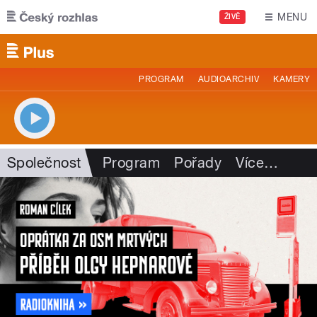
Přejít k hlavnímu obsahu
MENU
ŽIVĚ
PROGRAM
AUDIOARCHIV
KAMERY
Společnost
Program
Pořady
Více
…