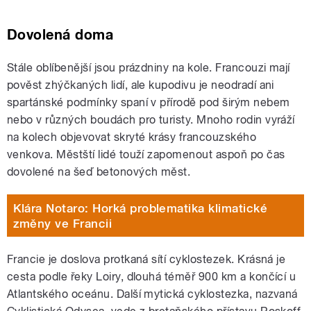
Dovolená doma
Stále oblíbenější jsou prázdniny na kole. Francouzi mají
pověst zhýčkaných lidí, ale kupodivu je neodradí ani
spartánské podmínky spaní v přírodě pod širým nebem
nebo v různých boudách pro turisty. Mnoho rodin vyráží
na kolech objevovat skryté krásy francouzského
venkova. Městští lidé touží zapomenout aspoň po čas
dovolené na šeď betonových měst.
Klára Notaro: Horká problematika klimatické
změny ve Francii
Francie je doslova protkaná sítí cyklostezek. Krásná je
cesta podle řeky Loiry, dlouhá téměř 900 km a končící u
Atlantského oceánu. Další mytická cyklostezka, nazvaná