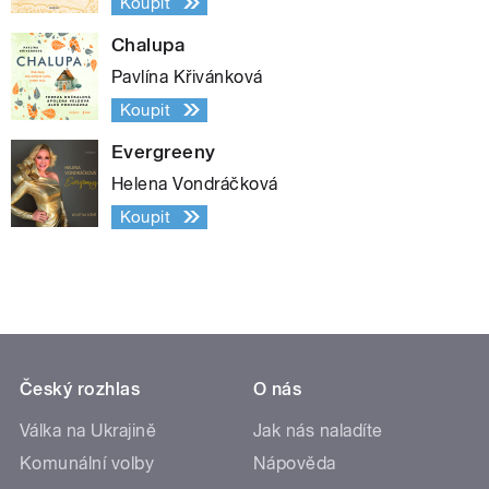
Koupit
Chalupa
Pavlína Křivánková
Koupit
Evergreeny
Helena Vondráčková
Koupit
Český rozhlas
O nás
Válka na Ukrajině
Jak nás naladíte
Komunální volby
Nápověda