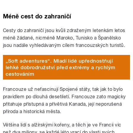
Méně cest do zahraničí
Cesty do zahraničí jsou kvůli zdraženým letenkám letos
méně žádané, nicméně Maroko, Tunisko a Španělsko
jsou nadále vyhledávaným cílem francouzských turistů.
„Soft adventures“. Mladí lidé upřednostňují
lehké dobrodružství před extrémy a rychlým
cestováním
Francouze už nefascinují Spojené státy, tak jak to bylo
pravidlem po dlouhá desetiletí. Francouze zato magicky
přitahuje přístupná a přívětivá Kanada, její neporušená
příroda a historická města.
Většina lidí s alžírskými kořeny, a těch je ve Francii víc
než dva miliony, se každé léto vrací do vlasti svých