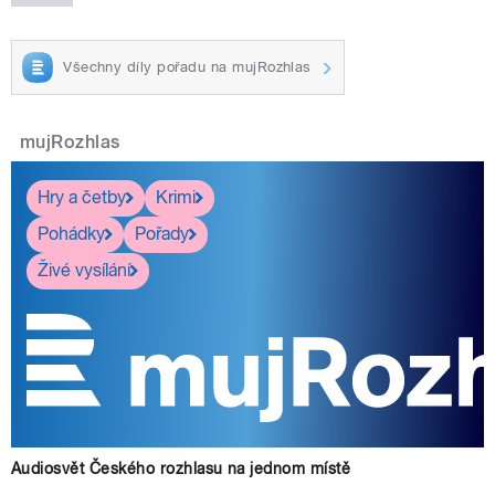
Všechny díly pořadu na mujRozhlas
mujRozhlas
Hry a četby
Krimi
Pohádky
Pořady
Živé vysílání
Audiosvět Českého rozhlasu na jednom místě