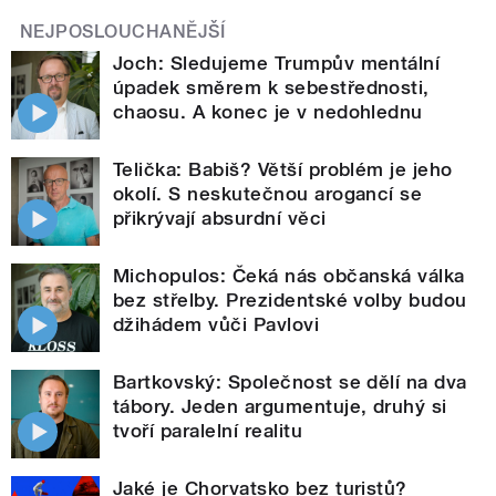
NEJPOSLOUCHANĚJŠÍ
Joch: Sledujeme Trumpův mentální
úpadek směrem k sebestřednosti,
chaosu. A konec je v nedohlednu
Telička: Babiš? Větší problém je jeho
okolí. S neskutečnou arogancí se
přikrývají absurdní věci
Michopulos: Čeká nás občanská válka
bez střelby. Prezidentské volby budou
džihádem vůči Pavlovi
Bartkovský: Společnost se dělí na dva
tábory. Jeden argumentuje, druhý si
tvoří paralelní realitu
Jaké je Chorvatsko bez turistů?