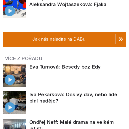
Aleksandra Wojtaszeková: Fjaka
Jak nás naladíte na DABu
VÍCE Z POŘADU
Eva Turnová: Besedy bez Edy
Iva Pekárková: Děsivý dav, nebo lidé
plní naděje?
Ondřej Neff: Malé drama na velkém
letišti