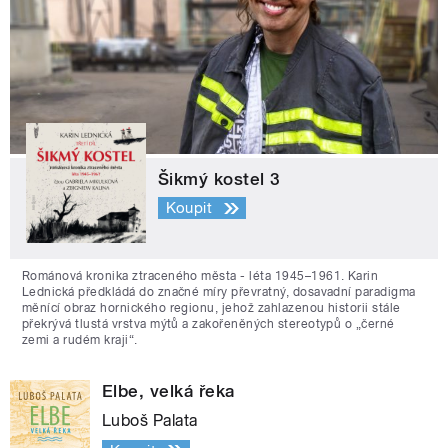
Šikmý kostel 3
Koupit
Románová kronika ztraceného města - léta 1945–1961. Karin
Lednická předkládá do značné míry převratný, dosavadní paradigma
měnící obraz hornického regionu, jehož zahlazenou historii stále
překrývá tlustá vrstva mýtů a zakořeněných stereotypů o „černé
zemi a rudém kraji“.
Elbe, velká řeka
Luboš Palata