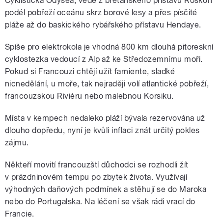
Cyklistická Odysea, vede z bretaňského přístavu Roskoff
podél pobřeží oceánu skrz borové lesy a přes písčité
pláže až do baskického rybářského přístavu Hendaye.
Spíše pro elektrokola je vhodná 800 km dlouhá pitoreskní
cyklostezka vedoucí z Alp až ke Středozemnímu moři.
Pokud si Francouzi chtějí užít farniente, sladké
nicnedělání, u moře, tak nejraději volí atlantické pobřeží,
francouzskou Riviéru nebo malebnou Korsiku.
Místa v kempech nedaleko pláží bývala rezervována už
dlouho dopředu, nyní je kvůli inflaci znát určitý pokles
zájmu.
Někteří movití francouzští důchodci se rozhodli žít
v prázdninovém tempu po zbytek života. Využívají
výhodných daňových podmínek a stěhují se do Maroka
nebo do Portugalska. Na léčení se však rádi vrací do
Francie.