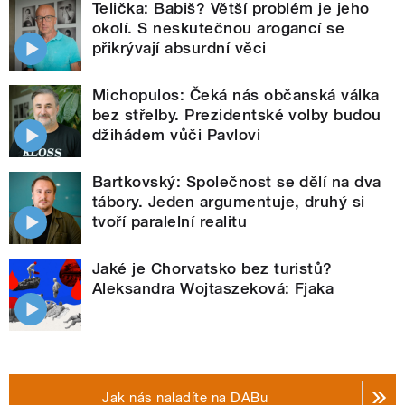
Telička: Babiš? Větší problém je jeho
okolí. S neskutečnou arogancí se
přikrývají absurdní věci
Michopulos: Čeká nás občanská válka
bez střelby. Prezidentské volby budou
džihádem vůči Pavlovi
Bartkovský: Společnost se dělí na dva
tábory. Jeden argumentuje, druhý si
tvoří paralelní realitu
Jaké je Chorvatsko bez turistů?
Aleksandra Wojtaszeková: Fjaka
Jak nás naladíte na DABu