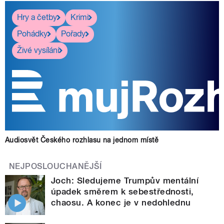
Hry a četby
Krimi
Pohádky
Pořady
Živé vysílání
Audiosvět Českého rozhlasu na jednom místě
NEJPOSLOUCHANĚJŠÍ
Joch: Sledujeme Trumpův mentální
úpadek směrem k sebestřednosti,
chaosu. A konec je v nedohlednu