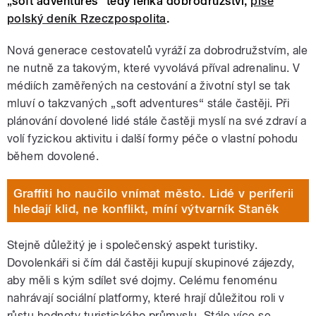
„soft adventures“ tedy lehká dobrodružství,
píše
polský deník Rzeczpospolita
.
Nová generace cestovatelů vyráží za dobrodružstvím, ale
ne nutně za takovým, které vyvolává příval adrenalinu. V
médiích zaměřených na cestování a životní styl se tak
mluví o takzvaných „soft adventures“ stále častěji. Při
plánování dovolené lidé stále častěji myslí na své zdraví a
volí fyzickou aktivitu i další formy péče o vlastní pohodu
během dovolené.
Graffiti ho naučilo vnímat město. Lidé v periferii
hledají klid, ne konflikt, míní výtvarník Staněk
Stejně důležitý je i společenský aspekt turistiky.
Dovolenkáři si čím dál častěji kupují skupinové zájezdy,
aby měli s kým sdílet své dojmy. Celému fenoménu
nahrávají sociální platformy, které hrají důležitou roli v
růstu hodnoty turistického průmyslu. Stále více se