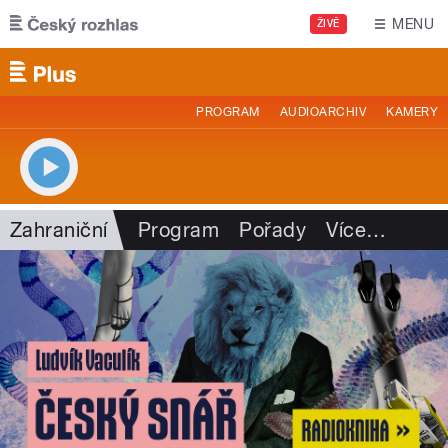
Přejít k hlavnímu obsahu
MENU
ŽIVĚ
PROGRAM
AUDIOARCHIV
KAMERY
Zahraniční
Program
Pořady
Více
…