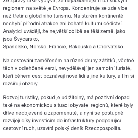
Ze zprávy také vyplývá, že nejoblíbenějším turistickým
regionem na světě je Evropa. Koncentruje se zde více
než třetina globálního turismu. Na starém kontinentě
nechybí přírodní atrakce ani bohaté kulturní dědictví.
Analytici uvádějí, že největší oblibě se těší země, jako
jsou Švýcarsko,
Španělsko, Norsko, Francie, Rakousko a Chorvatsko.
Na cestování zaměřeném na různé druhy zážitků, včetně
těch v odlehčené verzi, nevydělávají jen samotní turisté,
kteří během cest poznávají nové lidi a jiné kultury, a tím si
rozšiřují obzory.
Rozvoj turistiky, pokud je udržitelný, má pozitivní dopad
také na ekonomickou situaci obyvatel regionů, které byly
dříve neobjevené a zapomenuté, a nyní se postupně
rozvíjejí díky investicím do infrastruktury podporující
cestovní ruch, uzavírá polský deník Rzeczpospolita.