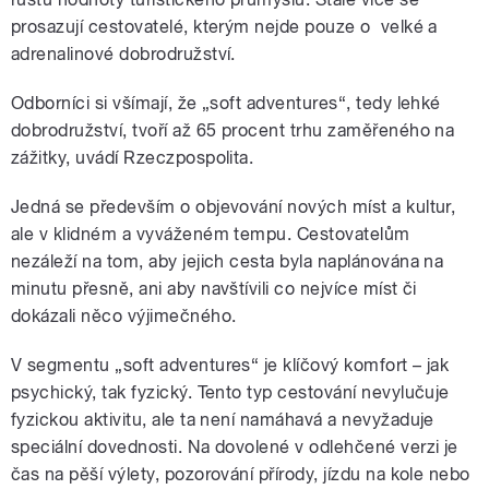
prosazují cestovatelé, kterým nejde pouze o velké a
adrenalinové dobrodružství.
Odborníci si všímají, že „soft adventures“, tedy lehké
dobrodružství, tvoří až 65 procent trhu zaměřeného na
zážitky, uvádí Rzeczpospolita.
Jedná se především o objevování nových míst a kultur,
ale v klidném a vyváženém tempu. Cestovatelům
nezáleží na tom, aby jejich cesta byla naplánována na
minutu přesně, ani aby navštívili co nejvíce míst či
dokázali něco výjimečného.
V segmentu „soft adventures“ je klíčový komfort – jak
psychický, tak fyzický. Tento typ cestování nevylučuje
fyzickou aktivitu, ale ta není namáhavá a nevyžaduje
speciální dovednosti. Na dovolené v odlehčené verzi je
čas na pěší výlety, pozorování přírody, jízdu na kole nebo