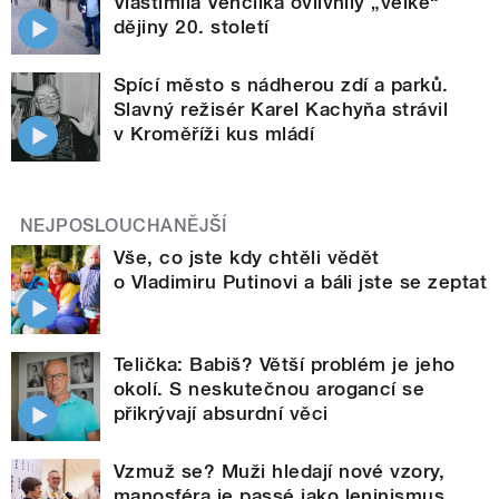
Vlastimila Venclíka ovlivnily „velké“
dějiny 20. století
Spící město s nádherou zdí a parků.
Slavný režisér Karel Kachyňa strávil
v Kroměříži kus mládí
NEJPOSLOUCHANĚJŠÍ
Vše, co jste kdy chtěli vědět
o Vladimiru Putinovi a báli jste se zeptat
Telička: Babiš? Větší problém je jeho
okolí. S neskutečnou arogancí se
přikrývají absurdní věci
Vzmuž se? Muži hledají nové vzory,
manosféra je passé jako leninismus,