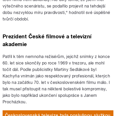
výtečného scenáristu, se podařilo projevit na tehdejší
dobu nezvyklou míru pravdivosti,“ hodnotil své úspěšné
tvůrčí období.
Prezident České filmové a televizní
akademie
Patřil k těm nemnoha režisérům, jejichž snímky z konce
60. let sice skončily po roce 1969 v trezoru, ale mohl
točit dál. Podle publicistky Martiny Sedlákové byl
Kachyňa vnímán jako respektovaný profesionál, kterých
bylo na začátku 70. let v československém filmu málo. I
tak musel přistoupit na některé bolestivé kompromisy,
jako bylo například ukončení spolupráce s Janem
Procházkou.
Československá televize byla poslušnou služkou