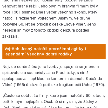
Kachyňa nejprve točil dokumenty, později se začal
věnovat hrané režii. Jeho prvním hraným filmem byl v
roce 1961 snímek Dnes večer všechno skončí, který
natočil s režisérem Vojtěchem Jasným. Ve druhé
polovině 60. let se připojil k české „nové vlně“. Jeho
nejlepší snímky z tohoto období cenzura později
zakázala.
Vojtěch Jasný natočil prorežimní agitky i
legendární Všechny dobré rodáky
Nejvíce ceněná éra jeho tvorby je spojená se jménem
spisovatele a scenáristy Jana Procházky, s nímž
spolupracoval například na komorním dramatu Kočár do
Vídně (1966) či slavné politické tragikomedii Ucho (1970).
„Často se dočtu, že filmy, které jsem natočil v 60. letech,
patří k mým nejlepším. Osobně si myslím, že žádný z
těch filmů není dokonalý. Ale díky tomu, že jsem měl