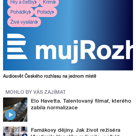
Hry a četby
Krimi
Pohádky
Pořady
Živé vysílání
Audiosvět Českého rozhlasu na jednom místě
MOHLO BY VÁS ZAJÍMAT
Elo Havetta. Talentovaný filmař, kterého
zabila normalizace
Famákovy dějiny. Jak život režiséra