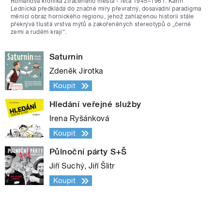
Románová kronika ztraceného města - léta 1945–1961. Karin
Lednická předkládá do značné míry převratný, dosavadní paradigma
měnící obraz hornického regionu, jehož zahlazenou historii stále
překrývá tlustá vrstva mýtů a zakořeněných stereotypů o „černé
zemi a rudém kraji“.
Saturnin
Zdeněk Jirotka
Koupit
Hledání veřejné služby
Irena Ryšánková
Koupit
Půlnoční párty S+Š
Jiří Suchý, Jiří Šlitr
Koupit