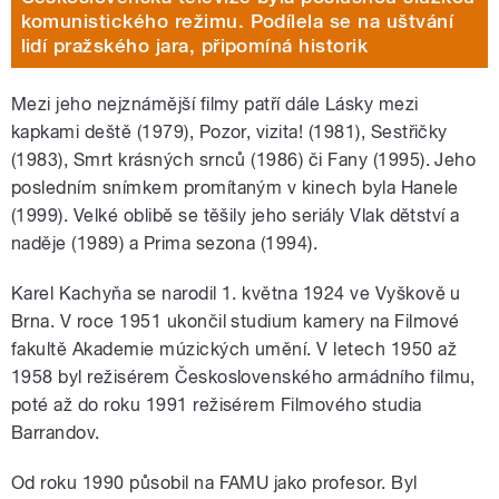
komunistického režimu. Podílela se na uštvání
lidí pražského jara, připomíná historik
Mezi jeho nejznámější filmy patří dále Lásky mezi
kapkami deště (1979), Pozor, vizita! (1981), Sestřičky
(1983), Smrt krásných srnců (1986) či Fany (1995). Jeho
posledním snímkem promítaným v kinech byla Hanele
(1999). Velké oblibě se těšily jeho seriály Vlak dětství a
naděje (1989) a Prima sezona (1994).
Karel Kachyňa se narodil 1. května 1924 ve Vyškově u
Brna. V roce 1951 ukončil studium kamery na Filmové
fakultě Akademie múzických umění. V letech 1950 až
1958 byl režisérem Československého armádního filmu,
poté až do roku 1991 režisérem Filmového studia
Barrandov.
Od roku 1990 působil na FAMU jako profesor. Byl