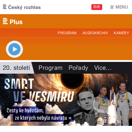
Přejít k hlavnímu obsahu
MENU
ŽIVĚ
PROGRAM
AUDIOARCHIV
KAMERY
20. století
Program
Pořady
Více
…