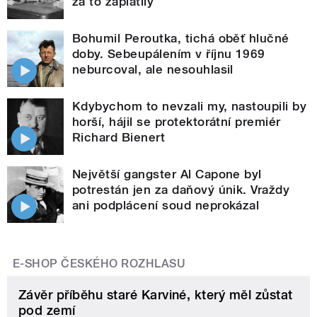
za to zaplatily
Bohumil Peroutka, tichá oběť hlučné
doby. Sebeupálením v říjnu 1969
neburcoval, ale nesouhlasil
Kdybychom to nevzali my, nastoupili by
horší, hájil se protektorátní premiér
Richard Bienert
Největší gangster Al Capone byl
potrestán jen za daňový únik. Vraždy
ani podplácení soud neprokázal
E-SHOP ČESKÉHO ROZHLASU
Závěr příběhu staré Karviné, který měl zůstat
pod zemí