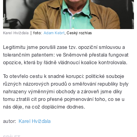
Karel Hvížďala
|
foto:
Adam Kebrt
,
Český rozhlas
Legitimitu jsme porušili zase tzv. opoziční smlouvou a
tolerančním patentem: ve Sněmovně přestala fungovat
opozice, která by řádně vládnoucí koalice kontrolovala.
To otevřelo cestu k snadné korupci: politické souboje
různých názorových proudů o směřování republiky byly
nahrazeny výměnnými obchody a zároveň jsme díky
tomu ztratili cit pro přesné pojmenování toho, co se u
nás děje, na což doplácíme dodnes.
autor:
Karel Hvížďala