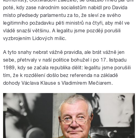
poté, kdy zase národním socialistům nabídl pro Davida
místo předsedy parlamentu za to, že sleví ze svého
legitimního požadavku pěti ministrů na čtyři, aby měl ve
vládě snazší většinu. A legalitu jsme později porušili
vyzbrojením Lidových milic.
A tyto snahy nebrat vážně pravidla, ale brát vážně jen
sebe, přetrvaly v naší politice bohužel i po 17. listpadu
1989, kdy se začala republika dělit: legalitu jsme porušili
tím, že k rozdělení došlo bez referenda na základě
dohody Václava Klause s Vladimírem Mečiarem.