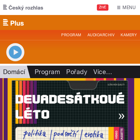
Přejít k hlavnímu obsahu
MENU
ŽIVĚ
PROGRAM
AUDIOARCHIV
KAMERY
Domácí
Program
Pořady
Více
…