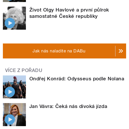
Život Olgy Havlové a první půlrok
samostatné České republiky
Jak nás naladíte na DABu
VÍCE Z POŘADU
Ondřej Konrád: Odysseus podle Nolana
Jan Vávra: Čeká nás divoká jízda