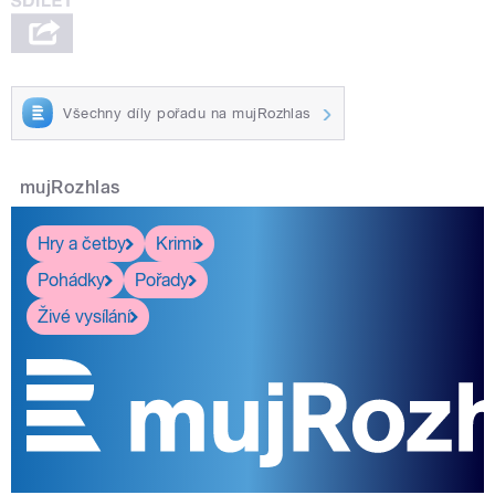
Všechny díly pořadu na mujRozhlas
mujRozhlas
Hry a četby
Krimi
Pohádky
Pořady
Živé vysílání