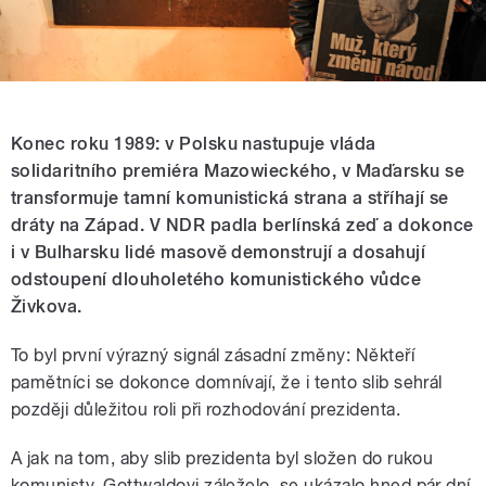
Konec roku 1989: v Polsku nastupuje vláda
solidaritního premiéra Mazowieckého, v Maďarsku se
transformuje tamní komunistická strana a stříhají se
dráty na Západ. V NDR padla berlínská zeď a dokonce
i v Bulharsku lidé masově demonstrují a dosahují
odstoupení dlouholetého komunistického vůdce
Živkova.
To byl první výrazný signál zásadní změny: Někteří
pamětníci se dokonce domnívají, že i tento slib sehrál
později důležitou roli při rozhodování prezidenta.
A jak na tom, aby slib prezidenta byl složen do rukou
komunisty, Gottwaldovi záleželo, se ukázalo hned pár dní