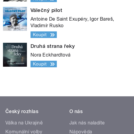
Válečný pilot
Antoine De Saint Exupéry, Igor Bareš,
Vladimír Rusko
Koupit
Druhá strana řeky
Nora Eckhardtová
Koupit
Český rozhlas
O nás
Válka na Ukrajině
Jak nás naladíte
Komunální volby
Nápověda