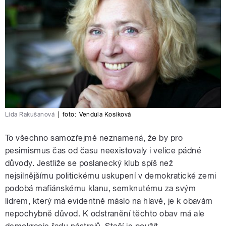
Lída Rakušanová
|
foto:
Vendula Kosíková
To všechno samozřejmě neznamená, že by pro
pesimismus čas od času neexistovaly i velice pádné
důvody. Jestliže se poslanecký klub spíš než
nejsilnějšímu politickému uskupení v demokratické zemi
podobá mafiánskému klanu, semknutému za svým
lídrem, který má evidentně máslo na hlavě, je k obavám
nepochybně důvod. K odstranění těchto obav má ale