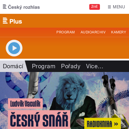
Přejít k hlavnímu obsahu
MENU
ŽIVĚ
PROGRAM
AUDIOARCHIV
KAMERY
Domácí
Program
Pořady
Více
…