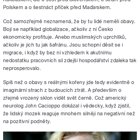
Polskem a o šestnáct příček před Maďarskem.
Což samozřejmě neznamená, že by tu lidé neměli obavy.
Bojí se například globalizace, ačkoliv z ní Česko
ekonomicky profituje. Anebo muslimských uprchlíků,
ačkoliv je jich tu jak šafránu. Jsou schopní děsit se i
migrace, i když by bez ní vzhledem k akutnímu
nedostatku pracovních sil zdejší hospodářství zdaleka tak
neprosperovalo.
Spíš než o obavy s reálnými kořeny jde tedy evidentně o
imaginární strach z budoucích ztrát. A především o
zřejmě vrozený sklon vidět svět černě. Což americký
neurolog John Cacioppo dokázal i vědecky, když zjistil,
že lidský mozek reaguje mnohem silněji na negativní než
na pozitivní podněty.