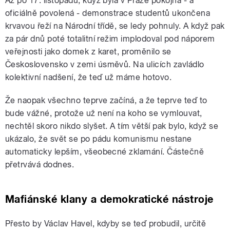
Až po 17. listopadu, když byla v Praze pokojná - a
oficiálně povolená - demonstrace studentů ukončena
krvavou řeží na Národní třídě, se ledy pohnuly. A když pak
za pár dnů poté totalitní režim implodoval pod náporem
veřejnosti jako domek z karet, proměnilo se
Československo v zemi úsměvů. Na ulicích zavládlo
kolektivní nadšení, že teď už máme hotovo.
Že naopak všechno teprve začíná, a že teprve teď to
bude vážné, protože už není na koho se vymlouvat,
nechtěl skoro nikdo slyšet. A tím větší pak bylo, když se
ukázalo, že svět se po pádu komunismu nestane
automaticky lepším, všeobecné zklamání. Částečně
přetrvává dodnes.
Mafiánské klany a demokratické nástroje
Přesto by Václav Havel, kdyby se teď probudil, určitě