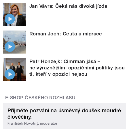
Jan Vávra: Čeká nás divoká jízda
Roman Joch: Ceuta a migrace
Petr Honzejk: Cimrman jásá –
nejvýraznějšími opozičními politiky jsou
ti, kteří v opozici nejsou
E-SHOP ČESKÉHO ROZHLASU
Přijměte pozvání na úsměvný doušek moudré
člověčiny.
František Novotný, moderátor