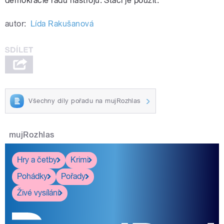
demokracie řadu nástrojů. Stačí je použít.
autor:
Lída Rakušanová
Všechny díly pořadu na mujRozhlas
mujRozhlas
Hry a četby
Krimi
Pohádky
Pořady
Živé vysílání