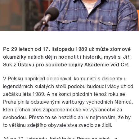
Po 29 letech od 17. listopadu 1989 už může zlomové
okamžiky našich dějin hodnotit i historik, myslí si Jiří
Suk z Ústavu pro soudobé dějiny Akademie věd ČR.
V Polsku například dojednávali komunisti s disidenty u
legendárních kulatých stolů podobu budoucí vlády už od
začátku léta 1989. A na konci prázdnin téhož roku se
Praha plnila odstavenými wartburgy východních Němců,
kteří prchali přes západoněmecké velvyslanectví za
svobodou. Přesto to se nezdálo ani v nejmenším, že by
to většinu zdejšího obyvatelstva zvedlo ze židlí.