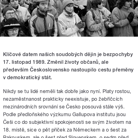
Klíčové datem našich soudobých dějin je bezpochyby
17. listopad 1989. Změnil životy občanů, ale
především Československo nastoupilo cestu přeměny
v demokratický stát.
Nikdy se tu lidé neměli tak dobře jako nyní. Platy rostou,
nezaměstnanost prakticky neexistuje, po žebříčcích
mezinárodních srovnání se Česko posouvá stále výš.
Podle předloňského výzkumu Gallupova institutu jsou
Češi co do subjektivní spokojenosti se svým životem na
18. místě, sice o pět příček za Německem a o šest za
Rakouskem, ale o šest před Slovenskem, o sedm před