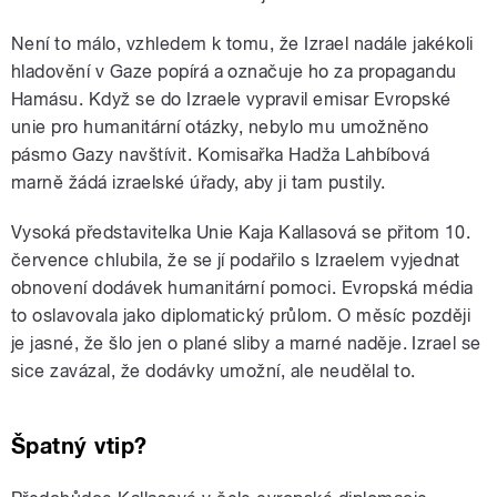
Není to málo, vzhledem k tomu, že Izrael nadále jakékoli
hladovění v Gaze popírá a označuje ho za propagandu
Hamásu. Když se do Izraele vypravil emisar Evropské
unie pro humanitární otázky, nebylo mu umožněno
pásmo Gazy navštívit. Komisařka Hadža Lahbíbová
marně žádá izraelské úřady, aby ji tam pustily.
Vysoká představitelka Unie Kaja Kallasová se přitom 10.
července chlubila, že se jí podařilo s Izraelem vyjednat
obnovení dodávek humanitární pomoci. Evropská média
to oslavovala jako diplomatický průlom. O měsíc později
je jasné, že šlo jen o plané sliby a marné naděje. Izrael se
sice zavázal, že dodávky umožní, ale neudělal to.
Špatný vtip?