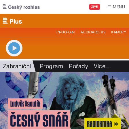
Přejít k hlavnímu obsahu
MENU
ŽIVĚ
PROGRAM
AUDIOARCHIV
KAMERY
Zahraniční
Program
Pořady
Více
…