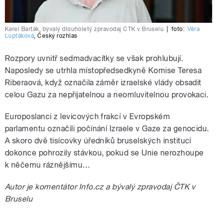
Karel Barták, bývalý dlouholetý zpravodaj ČTK v Bruselu
|
foto:
Věra
Luptáková
,
Český rozhlas
Rozpory uvnitř sedmadvacítky se však prohlubují.
Naposledy se utrhla místopředsedkyně Komise Teresa
Riberaová, když označila záměr izraelské vlády obsadit
celou Gazu za nepřijatelnou a neomluvitelnou provokaci.
Europoslanci z levicových frakcí v Evropském
parlamentu označili počínání Izraele v Gaze za genocidu.
A skoro dvě tisícovky úředníků bruselských institucí
dokonce pohrozily stávkou, pokud se Unie nerozhoupe
k něčemu ráznějšímu…
Autor je komentátor Info.cz a bývalý zpravodaj ČTK v
Bruselu