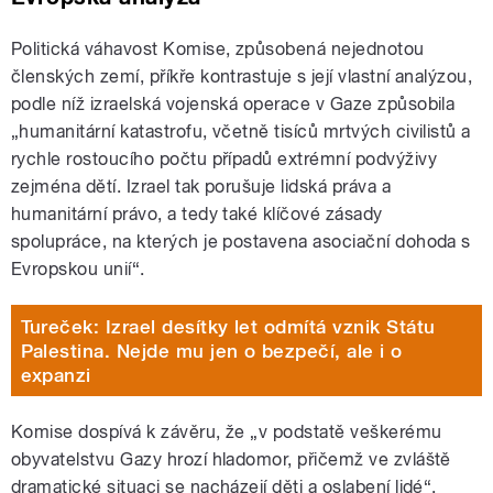
Politická váhavost Komise, způsobená nejednotou
členských zemí, příkře kontrastuje s její vlastní analýzou,
podle níž izraelská vojenská operace v Gaze způsobila
„humanitární katastrofu, včetně tisíců mrtvých civilistů a
rychle rostoucího počtu případů extrémní podvýživy
zejména dětí. Izrael tak porušuje lidská práva a
humanitární právo, a tedy také klíčové zásady
spolupráce, na kterých je postavena asociační dohoda s
Evropskou unií“.
Tureček: Izrael desítky let odmítá vznik Státu
Palestina. Nejde mu jen o bezpečí, ale i o
expanzi
Komise dospívá k závěru, že „v podstatě veškerému
obyvatelstvu Gazy hrozí hladomor, přičemž ve zvláště
dramatické situaci se nacházejí děti a oslabení lidé“.