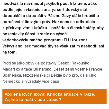
neodvážila navrhnout jakýkoli postih Izraele, ačkoli
podle jejích vlastních analýz se židovský stát
dopouštěl a dopouští v Pásmu Gazy stále hrubšího
porušování lidských práv. Nakonec se odhodlala
k překvapivému krůčku – požádala členské státy, aby
pozastavily účast Izraele na výseči
vědeckovýzkumného programu EU Horizont.
Velvyslanci sedmadvacítky se však zatím neshodli ani
na tom.
Proti se jako obvykle postavily Česko, Rakousko,
Maďarsko a také Bulharsko. Deset zemí včetně Francie,
Španělska, Nizozemska či Belgie bylo pro, další jako
Německo si vyžádaly více času.
Apolena Rychlíková: Kritická situace v Gaze.
Zajímá to naši vládu vůbec?