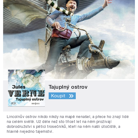
Tajuplný ostrov
Koupit
Lincolnův ostrov nikdo nikdy na mapě nenašel, a přece ho znají lidé
na celém světě. Už déle než sto třicet let na něm prožívají
dobrodružství s pěticí trosečníků, kteří na něm našli útočiště, a
hlavně nejedno tajemství.