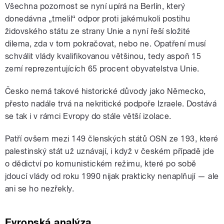
Všechna pozornost se nyní upírá na Berlín, který
donedávna „tmelil“ odpor proti jakémukoli postihu
židovského státu ze strany Unie a nyní řeší složité
dilema, zda v tom pokračovat, nebo ne. Opatření musí
schválit vlády kvalifikovanou většinou, tedy aspoň 15
zemí reprezentujících 65 procent obyvatelstva Unie.
Česko nemá takové historické důvody jako Německo,
přesto nadále trvá na nekritické podpoře Izraele. Dostává
se tak i v rámci Evropy do stále větší izolace.
Patří ovšem mezi 149 členských států OSN ze 193, které
palestinský stát už uznávají, i když v českém případě jde
o dědictví po komunistickém režimu, které po sobě
jdoucí vlády od roku 1990 nijak prakticky nenaplňují — ale
ani se ho nezřekly.
Evropská analýza