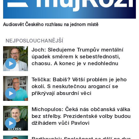
Audiosvět Českého rozhlasu na jednom místě
NEJPOSLOUCHANĚJŠÍ
Joch: Sledujeme Trumpův mentální
úpadek směrem k sebestřednosti,
chaosu. A konec je v nedohlednu
Telička: Babiš? Větší problém je jeho
okolí. S neskutečnou arogancí se
přikrývají absurdní věci
Michopulos: Čeká nás občanská válka
bez střelby. Prezidentské volby budou
džihádem vůči Pavlovi
Bartkovský: Společnost se dělí na dva