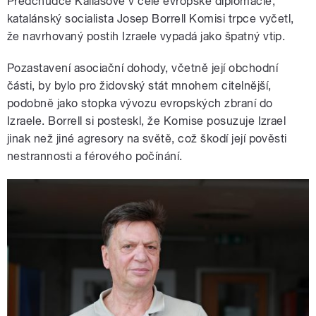
Předchůdce Kallasové v čele evropské diplomacie,
katalánský socialista Josep Borrell Komisi trpce vyčetl,
že navrhovaný postih Izraele vypadá jako špatný vtip.
Pozastavení asociační dohody, včetně její obchodní
části, by bylo pro židovský stát mnohem citelnější,
podobně jako stopka vývozu evropských zbraní do
Izraele. Borrell si posteskl, že Komise posuzuje Izrael
jinak než jiné agresory na světě, což škodí její pověsti
nestrannosti a férového počínání.