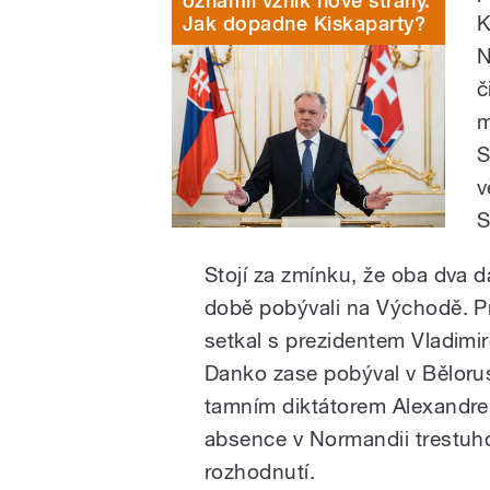
oznámil vznik nové strany.
K
Jak dopadne Kiskaparty?
N
č
m
S
v
S
Stojí za zmínku, že oba dva d
době pobývali na Východě. Pr
setkal s prezidentem Vladimi
Danko zase pobýval v Bělorus
tamním diktátorem Alexandre
absence v Normandii trestuh
rozhodnutí.