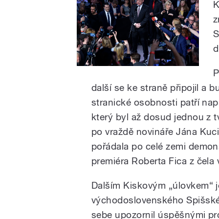
K
z
S
d
P
další se ke straně připojil a b
stranické osobnosti patří nap
který byl až dosud jednou z tv
po vraždě novináře Jána Kuc
pořádala po celé zemi demon
premiéra Roberta Fica z čela 
Dalším Kiskovým „úlovkem“ je
východoslovenského Spišskéh
sebe upozornil úspěšnými pro