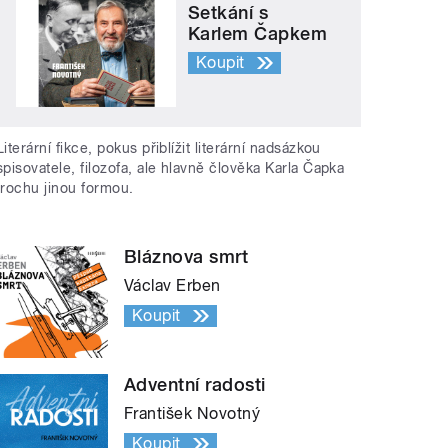
Setkání s
Karlem Čapkem
Koupit
Literární fikce, pokus přiblížit literární nadsázkou
spisovatele, filozofa, ale hlavně člověka Karla Čapka
trochu jinou formou.
Bláznova smrt
Václav Erben
Koupit
Adventní radosti
František Novotný
Koupit