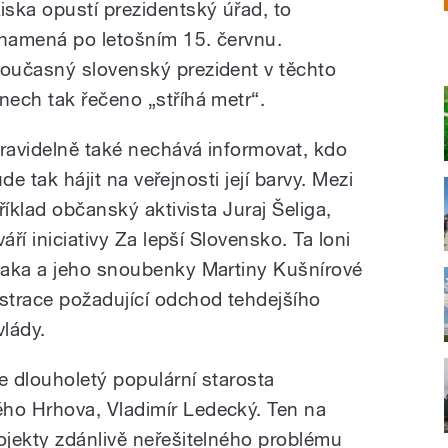
iska opustí prezidentský úřad, to
namená po letošním 15. červnu.
oučasný slovenský prezident v těchto
nech tak řečeno „stříhá metr“.
ravidelně také nechává informovat, kdo
ude tak hájit na veřejnosti její barvy. Mezi
říklad občanský aktivista Juraj Šeliga,
áří iniciativy Za lepší Slovensko. Ta loni
iaka a jeho snoubenky Martiny Kušnírové
strace požadující odchod tehdejšího
vlády.
 dlouholetý populární starosta
o Hrhova, Vladimír Ledecký. Ten na
jekty zdánlivě neřešitelného problému