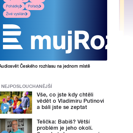
Pohádky
Pořady
Živé vysílání
Audiosvět Českého rozhlasu na jednom místě
NEJPOSLOUCHANĚJŠÍ
Vše, co jste kdy chtěli
vědět o Vladimiru Putinovi
a báli jste se zeptat
Telička: Babiš? Větší
problém je jeho okolí.