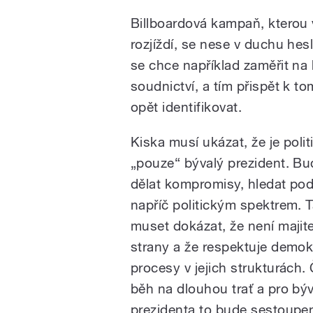
Billboardová kampaň, kterou 
rozjíždí, se nese v duchu he
se chce například zaměřit na b
soudnictví, a tím přispět k 
opět identifikovat.
Kiska musí ukázat, že je polit
„pouze“ bývalý prezident. B
dělat kompromisy, hledat po
napříč politickým spektrem. 
muset dokázat, že není majit
strany a že respektuje demok
procesy v jejich strukturách.
běh na dlouhou trať a pro bý
prezidenta to bude sestoupen