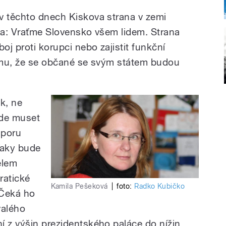
v těchto dnech Kiskova strana v zemi
sla: Vraťme Slovensko všem lidem. Strana
oj proti korupci nebo zajistit funkční
tomu, že se občané se svým státem budou
ik, ne
ude muset
dporu
Taky bude
elem
ratické
Kamila Pešeková
|
foto:
Radko Kubičko
 Čeká ho
valého
í z výšin prezidentského paláce do nížin