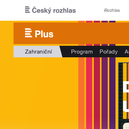
Přejít k hlavnímu obsahu
iRozhlas
Zahraniční
Program
Pořady
A