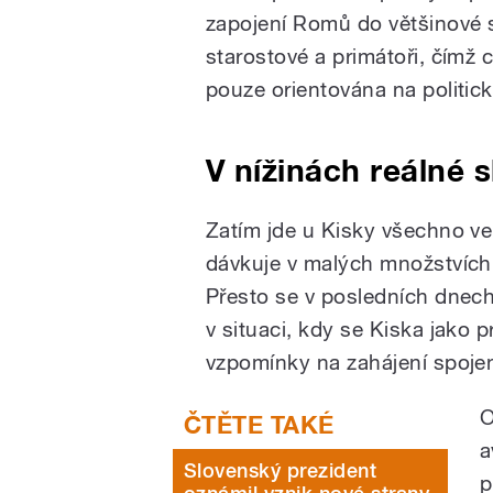
zapojení Romů do většinové sp
starostové a primátoři, čímž 
pouze orientována na politick
V nížinách reálné s
Zatím jde u Kisky všechno ve
dávkuje v malých množstvích 
Přesto se v posledních dnech 
v situaci, kdy se Kiska jako p
vzpomínky na zahájení spojen
O
a
Slovenský prezident
p