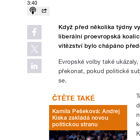
3:40
Když před několika týdny v
liberální proevropská koalic
vítězství bylo chápáno pře
Evropské volby také ukázaly,
překonat, pokud politické su
se.
T
d
Kamila Pešeková: Andrej
n
Kiska zakládá novou
k
politickou stranu
K