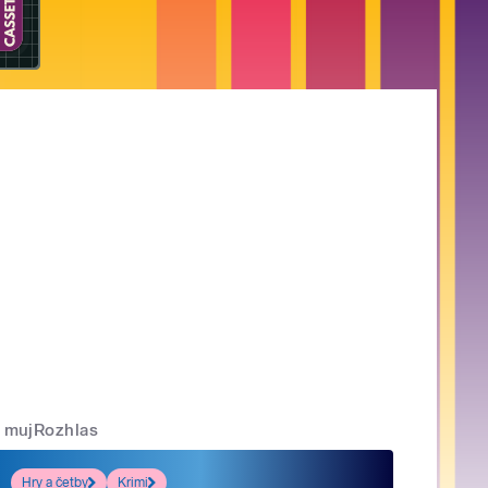
mujRozhlas
Hry a četby
Krimi