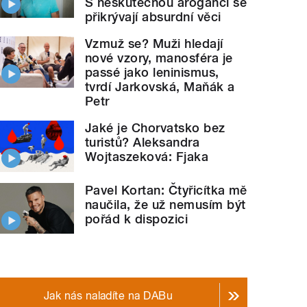
S neskutečnou arogancí se
přikrývají absurdní věci
Vzmuž se? Muži hledají
nové vzory, manosféra je
passé jako leninismus,
tvrdí Jarkovská, Maňák a
Petr
Jaké je Chorvatsko bez
turistů? Aleksandra
Wojtaszeková: Fjaka
Pavel Kortan: Čtyřicítka mě
naučila, že už nemusím být
pořád k dispozici
Jak nás naladíte na DABu