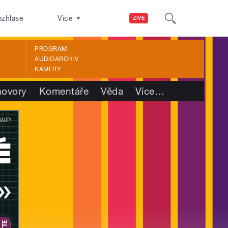
ozhlase
Více
ŽIVĚ
PROGRAM
AUDIOARCHIV
KAMERY
ovory
Komentáře
Věda
Více
…