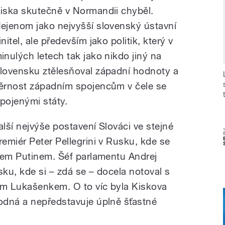
iska skutečně v Normandii chyběl.
ejenom jako nejvyšší slovenský ústavní
initel, ale především jako politik, který v
inulých letech tak jako nikdo jiný na
lovensku ztělesňoval západní hodnoty a
ěrnost západním spojencům v čele se
pojenými státy.
alší nejvýše postavení Slováci ve stejné
emiér Peter Pellegrini v Rusku, kde se
rem Putinem. Šéf parlamentu Andrej
ku, kde si – zdá se – docela notoval s
m Lukašenkem. O to víc byla Kiskova
odná a nepředstavuje úplně šťastné