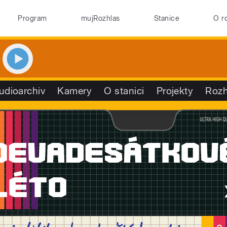
Program
mujRozhlas
Stanice
O r
udioarchiv
Kamery
O stanici
Projekty
Rozh