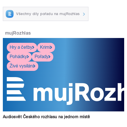
Všechny díly pořadu na mujRozhlas
mujRozhlas
Hry a četby
Krimi
Pohádky
Pořady
Živé vysílání
Audiosvět Českého rozhlasu na jednom místě