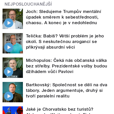
NEJPOSLOUCHANĚJŠÍ
Joch: Sledujeme Trumpův mentální
úpadek směrem k sebestřednosti,
chaosu. A konec je v nedohlednu
Telička: Babiš? Větší problém je jeho
okolí. S neskutečnou arogancí se
přikrývají absurdní věci
Michopulos: Čeká nás občanská válka
bez střelby. Prezidentské volby budou
džihádem vůči Pavlovi
Bartkovský: Společnost se dělí na dva
tábory. Jeden argumentuje, druhý si
tvoří paralelní realitu
Jaké je Chorvatsko bez turistů?