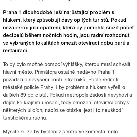
Praha 1 dlouhodobě řeší narůstající problém s
hlukem, který způsobují davy opilých turistů. Pokud
nezaberou jiná opatření, která by pomohla snížit počet
decibelů během nočních hodin, jsou radní rozhodnuti
ve vybraných lokalitách omezit otevírací dobu barů a
restaurací.
To by bylo možné pomocí vyhlášky, kterou musí schválit
hlavní město. Primátora ostatně nedávno Praha 1
požádala o navýšení počtu strážníků. Podle ředitele
městské policie Prahy 1 by problém s hlukem vyřešilo
dalších 89 policistů. Pokud metropole žádosti nevyhoví a
dojde ke krajnímu řešení, tedy omezení otevírací doby v
některých ulicích, nabízí se otázka, jestli to neuškodí
turistickému ruchu.
Myslíte si, že by bydlení v centru velkoměsta mělo