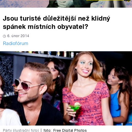
Jsou turisté důležitější než klidný
spánek místních obyvatel?
6. únor 2014
Radiofórum
Párty (ilustrační foto)
|
foto:
Free Digital Photos