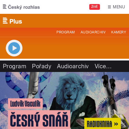
Přejít k hlavnímu obsahu
MENU
ŽIVĚ
PROGRAM
AUDIOARCHIV
KAMERY
Program
Pořady
Audioarchiv
Více
…