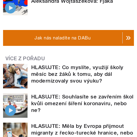
Aleksandra Wojtaszeková: Fjaka
Jak nás naladíte na DABu
VÍCE Z POŘADU
HLASUJTE: Co myslíte, využijí školy
měsíc bez žáků k tomu, aby dál
modernizovaly svou výuku?
HLASUJTE: Souhlasíte se zavřením škol
kvůli omezení šíření koronaviru, nebo
ne?
HLASUJTE: Měla by Evropa přijmout
migranty z řecko-turecké hranice, nebo