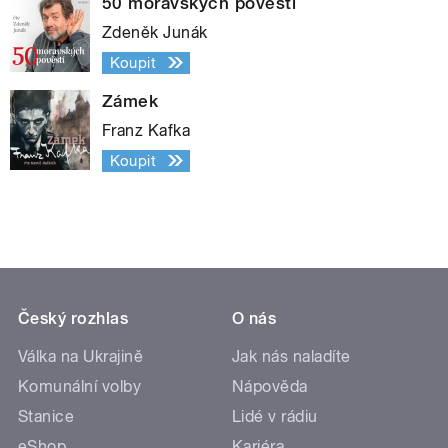
50 moravských pověstí
Zdeněk Junák
Koupit
Zámek
Franz Kafka
Koupit
Český rozhlas
O nás
Válka na Ukrajině
Jak nás naladíte
Komunální volby
Nápověda
Stanice
Lidé v rádiu
eShop
Kariéra