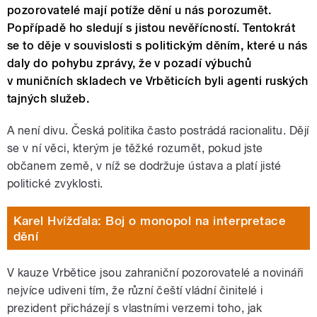
pozorovatelé mají potíže dění u nás porozumět.
Popřípadě ho sledují s jistou nevěřícností. Tentokrát
se to děje v souvislosti s politickým děním, které u nás
daly do pohybu zprávy, že v pozadí výbuchů
v muničních skladech ve Vrběticích byli agenti ruských
tajných služeb.
A není divu. Česká politika často postrádá racionalitu. Dějí
se v ní věci, kterým je těžké rozumět, pokud jste
občanem země, v níž se dodržuje ústava a platí jisté
politické zvyklosti.
Karel Hvížďala: Boj o monopol na interpretace
dění
V kauze Vrbětice jsou zahraniční pozorovatelé a novináři
nejvíce udiveni tím, že různí čeští vládní činitelé i
prezident přicházejí s vlastními verzemi toho, jak