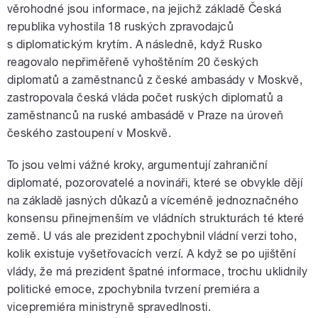
věrohodné jsou informace, na jejichž základě Česká
republika vyhostila 18 ruských zpravodajců
s diplomatickým krytím. A následně, když Rusko
reagovalo nepřiměřeně vyhoštěním 20 českých
diplomatů a zaměstnanců z české ambasády v Moskvě,
zastropovala česká vláda počet ruských diplomatů a
zaměstnanců na ruské ambasádě v Praze na úroveň
českého zastoupení v Moskvě.
To jsou velmi vážné kroky, argumentují zahraniční
diplomaté, pozorovatelé a novináři, které se obvykle dějí
na základě jasných důkazů a víceméně jednoznačného
konsensu přinejmenším ve vládních strukturách té které
země. U vás ale prezident zpochybnil vládní verzi toho,
kolik existuje vyšetřovacích verzí. A když se po ujištění
vlády, že má prezident špatné informace, trochu uklidnily
politické emoce, zpochybnila tvrzení premiéra a
vicepremiéra ministryně spravedlnosti.