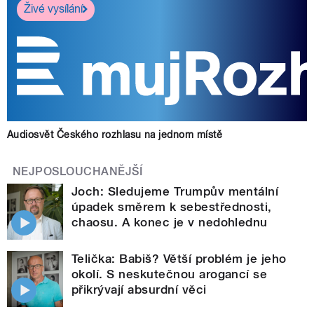
Živé vysílání
Audiosvět Českého rozhlasu na jednom místě
NEJPOSLOUCHANĚJŠÍ
Joch: Sledujeme Trumpův mentální
úpadek směrem k sebestřednosti,
chaosu. A konec je v nedohlednu
Telička: Babiš? Větší problém je jeho
okolí. S neskutečnou arogancí se
přikrývají absurdní věci