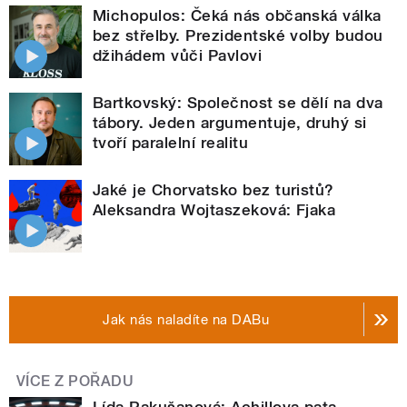
Michopulos: Čeká nás občanská válka
bez střelby. Prezidentské volby budou
džihádem vůči Pavlovi
Bartkovský: Společnost se dělí na dva
tábory. Jeden argumentuje, druhý si
tvoří paralelní realitu
Jaké je Chorvatsko bez turistů?
Aleksandra Wojtaszeková: Fjaka
Jak nás naladíte na DABu
VÍCE Z POŘADU
Lída Rakušanová: Achillova pata