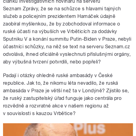
článku investigativních novinářů na serveru
Seznam Zprávy, že se na schůzce s hlavami tajných
služeb a policejním prezidentem Hamáček údajně
zaobíral myšlenkou, že by zobchodoval informace o
ruské účasti na výbuších ve Vrběticích za dodávky
Sputniku V a konání summitu Putin-Biden v Praze, nebyli
účastníci schůzky, na něž se text na serveru Seznam.cz
odvolává, ihned oficiálně vyslechnuti příslušnými orgány,
aby výbušná tvrzení potvrdili, nebo popřeli?
Padají i otázky ohledně ruské ambasády v České
republice. Jak to, že nikomu léta nevadilo, že ruská
ambasáda v Praze je větší než ta v Londýně? Zjistilo se,
že ruský zastupitelský úřad funguje jako centrála pro
rozvědně a rozvratné akce v našem regionu až
v souvislosti s kauzou Vrbětice?