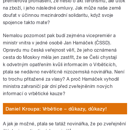
premiérova prohlášení, že nešlo o akt terorismu, ale útok
na zboží, i jeho následné omluvy. Jak může naše země
doufat v účinnou mezinárodní solidaritu, když svoje
spojence takto mate?
Nemalou pozornost pak budí zejména vicepremiér a
ministr vnitra v jedné osobě Jan Hamáček (ČSSD).
Opravdu mu česká veřejnost věří, že jeho oznámená
cesta do Moskvy měla jen zastřít, že se Češi chystají
k odvetným opatřením kvůli informacím o Vrběticích,
ptala se nedávno nevěřícně nizozemská novinářka. Není
to trochu přitažené za vlasy? A proč Hamáček vyhodil
ministra zahraničí pár dní před zveřejněním nových
informací o vrbětické kauze?
Daniel Kroupa: Vrbětice – důkazy, důkazy!
A jak je možné, ptala se tatáž novinářka, že po zveřejnění