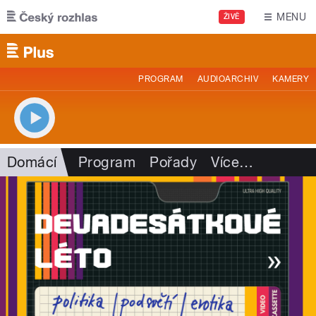
Přejít k hlavnímu obsahu
MENU
ŽIVĚ
PROGRAM
AUDIOARCHIV
KAMERY
Domácí
Program
Pořady
Více
…