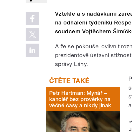
Vztekle a s nadávkami zarea
na odhalení týdeníku Respek
soudcem Vojtěchem Šimíčk
A že se pokoušel ovlivnit roz
prezidentově ústavní stížnost
správy Lány.
P
s
Petr Hartman: Mynář –
s
kancléř bez prověrky na
a
věčné časy a nikdy jinak
„
ú