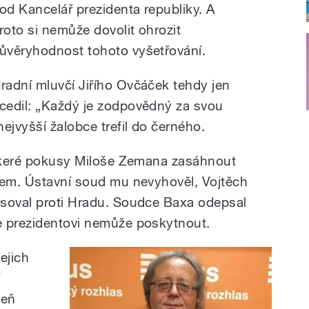
od Kancelář prezidenta republiky. A
roto si nemůže dovolit ohrozit
ůvěryhodnost tohoto vyšetřování.
radní mluvčí Jiřího Ovčáček tehdy jen
cedil: „Každý je zodpovědný za svou
ejvyšší žalobce trefil do černého.
eškeré pokusy Miloše Zemana zasáhnout
kem. Ústavní soud mu nevyhověl, Vojtěch
asoval proti Hradu. Soudce Baxa odepsal
e prezidentovi nemůže poskytnout.
jejich
í
veň