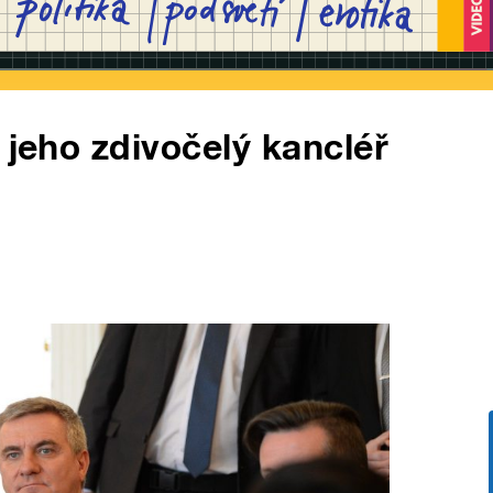
 jeho zdivočelý kancléř