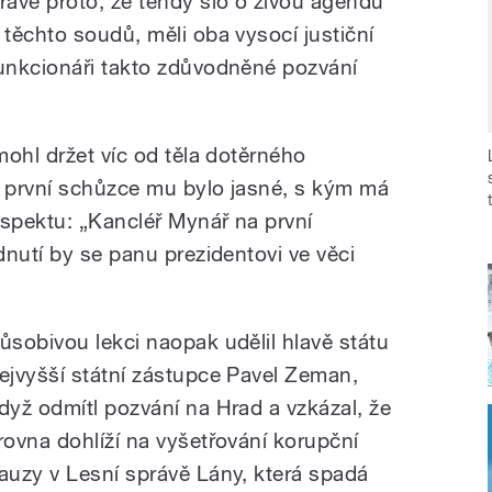
rávě proto, že tehdy šlo o živou agendu
 těchto soudů, měli oba vysocí justiční
unkcionáři takto zdůvodněné pozvání
ohl držet víc od těla dotěrného
o první schůzce mu bylo jasné, s kým má
espektu: „Kancléř Mynář na první
nutí by se panu prezidentovi ve věci
ůsobivou lekci naopak udělil hlavě státu
ejvyšší státní zástupce Pavel Zeman,
dyž odmítl pozvání na Hrad a vzkázal, že
rovna dohlíží na vyšetřování korupční
auzy v Lesní správě Lány, která spadá