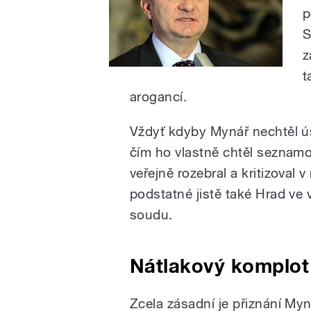
p
S
z
t
arogancí.
Vždyť kdyby Mynář nechtěl ú
čím ho vlastně chtěl seznam
veřejně rozebral a kritizoval
podstatné jistě také Hrad ve
soudu.
Nátlakový komplot 
Zcela zásadní je přiznání Myná