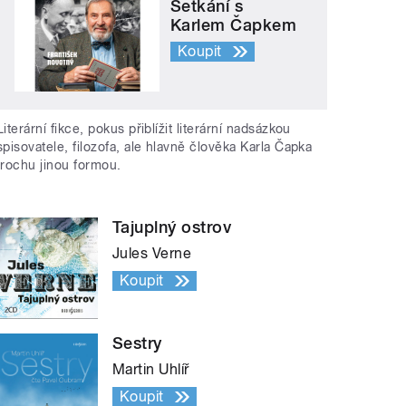
Setkání s
Karlem Čapkem
Koupit
Literární fikce, pokus přiblížit literární nadsázkou
spisovatele, filozofa, ale hlavně člověka Karla Čapka
trochu jinou formou.
Tajuplný ostrov
Jules Verne
Koupit
Sestry
Martin Uhlíř
Koupit