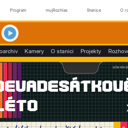
Program
mujRozhlas
Stanice
O r
oarchiv
Kamery
O stanici
Projekty
Rozhov