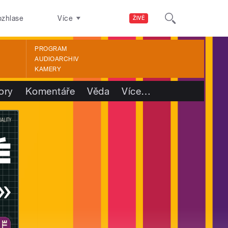
ozhlase
Více
ŽIVĚ
PROGRAM
AUDIOARCHIV
KAMERY
ory
Komentáře
Věda
Více
…