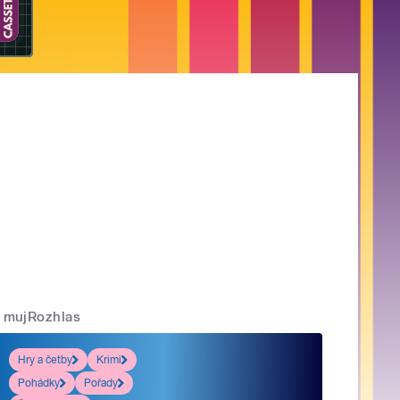
mujRozhlas
Hry a četby
Krimi
Pohádky
Pořady