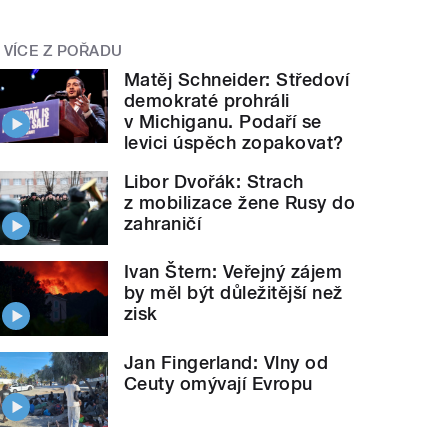
VÍCE Z POŘADU
Matěj Schneider: Středoví
demokraté prohráli
v Michiganu. Podaří se
levici úspěch zopakovat?
Libor Dvořák: Strach
z mobilizace žene Rusy do
zahraničí
Ivan Štern: Veřejný zájem
by měl být důležitější než
zisk
Jan Fingerland: Vlny od
Ceuty omývají Evropu