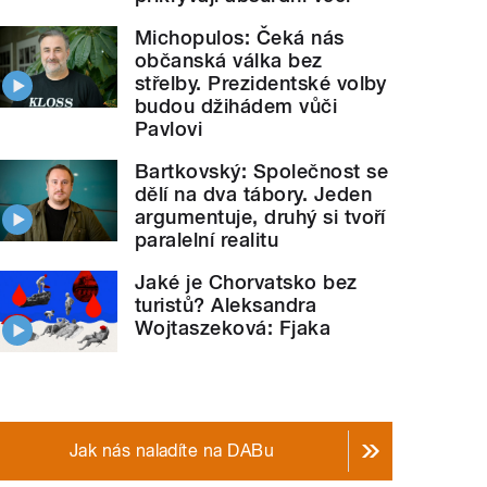
Michopulos: Čeká nás
občanská válka bez
střelby. Prezidentské volby
budou džihádem vůči
Pavlovi
Bartkovský: Společnost se
dělí na dva tábory. Jeden
argumentuje, druhý si tvoří
paralelní realitu
Jaké je Chorvatsko bez
turistů? Aleksandra
Wojtaszeková: Fjaka
Jak nás naladíte na DABu