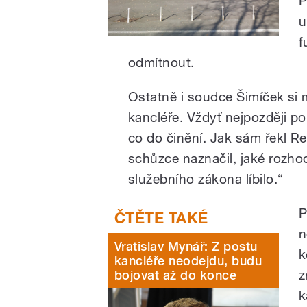
P
u
f
odmítnout.
Ostatně i soudce Šimíček si m
kancléře. Vždyť nejpozději p
co do činění. Jak sám řekl R
schůzce naznačil, jaké rozhod
služebního zákona líbilo.“
P
n
Vratislav Mynář: Z postu
k
kancléře neodejdu, budu
z
bojovat až do konce
k