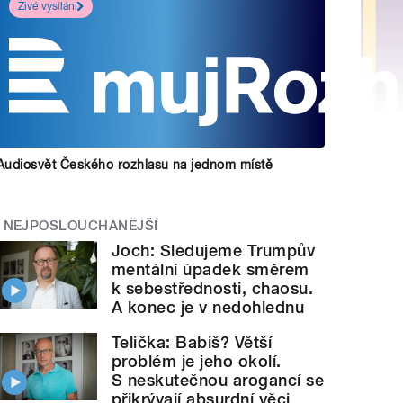
Živé vysílání
Audiosvět Českého rozhlasu na jednom místě
NEJPOSLOUCHANĚJŠÍ
Joch: Sledujeme Trumpův
mentální úpadek směrem
k sebestřednosti, chaosu.
A konec je v nedohlednu
Telička: Babiš? Větší
problém je jeho okolí.
S neskutečnou arogancí se
přikrývají absurdní věci