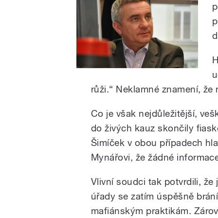
p
p
d
H
u
růži.“ Neklamné znamení, že n
Co je však nejdůležitější, v
do živých kauz skončily fias
Šimíček v obou případech hl
Mynářovi, že žádné informac
Vlivní soudci tak potvrdili, že 
úřady se zatím úspěšně brán
mafiánským praktikám. Záro