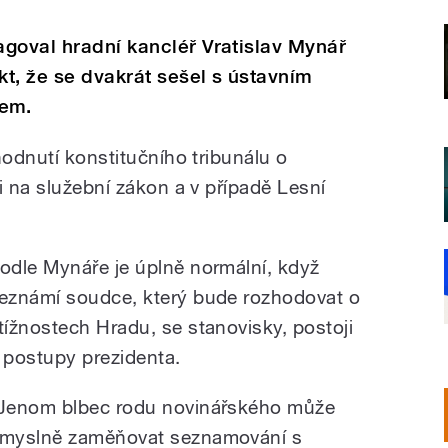
goval hradní kancléř Vratislav Mynář
t, že se dvakrát sešel s ústavním
em.
hodnutí konstitučního tribunálu o
i na služební zákon a v případě Lesní
odle Mynáře je úplně normální, když
eznámí soudce, který bude rozhodovat o
tížnostech Hradu, se stanovisky, postoji
 postupy prezidenta.
Jenom blbec rodu novinářského může
myslně zaměňovat seznamování s