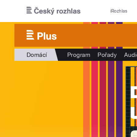
Přejít k hlavnímu obsahu
iRozhlas
Domácí
Program
Pořady
Audi