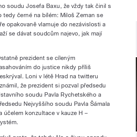
o soudu Josefa Baxu, že vždy tak činil s
 tedy černé na bílém: Miloš Zeman se
ře opakovaně vlamuje do nezávislosti a
naží se dávat soudcům najevo, jak mají
statně prezident se cíleným
asahováním do justice nikdy příliš
eskrýval. Loni v létě Hrad na twitteru
známil, že prezident si pozval předsedu
stavního soudu Pavla Rychetského a
ředsedu Nejvyššího soudu Pavla Šámala
a účelem konzultace v kauze H –
ystém.