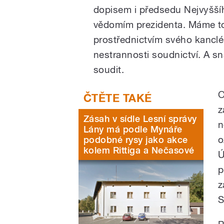
dopisem i předsedu Nejvyššíh
vědomím prezidenta. Máme to
prostřednictvím svého kanclé
nestrannosti soudnictví. A s
soudit.
O
z
Zásah v sídle Lesní správy
n
Lány má podle Mynáře
o
podobné rysy jako akce
kolem Rittiga a Nečasové
Ú
p
z
S