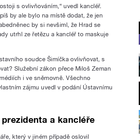
ostoji s ovlivňováním,“ uvedl kancléř.
píš by ale bylo na místě dodat, že jen
abedněnec by si nevšiml, že Hrad se
ady utrhl ze řetězu a kancléř to maskuje
stavního soudce Šimíčka ovlivňovat, s
ovat? Služební zákon přece Miloš Zeman
 v médiích i ve sněmovně. Všechno
 vlastním zájmu uvedl v podání Ústavnímu
prezidenta a kancléře
ře, který v jiném případě oslovil