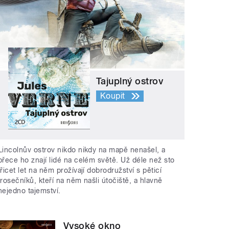
Tajuplný ostrov
Koupit
Lincolnův ostrov nikdo nikdy na mapě nenašel, a
přece ho znají lidé na celém světě. Už déle než sto
třicet let na něm prožívají dobrodružství s pěticí
trosečníků, kteří na něm našli útočiště, a hlavně
nejedno tajemství.
Vysoké okno