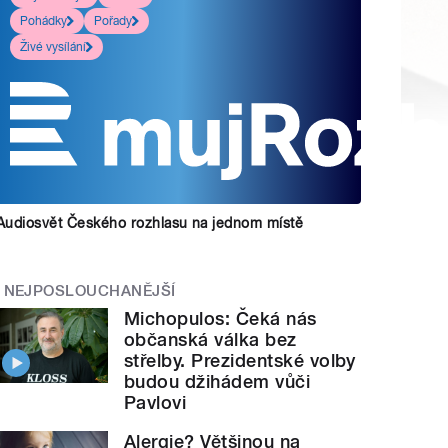
Pohádky
Pořady
Živé vysílání
Audiosvět Českého rozhlasu na jednom místě
NEJPOSLOUCHANĚJŠÍ
Michopulos: Čeká nás
občanská válka bez
střelby. Prezidentské volby
budou džihádem vůči
Pavlovi
Alergie? Většinou na