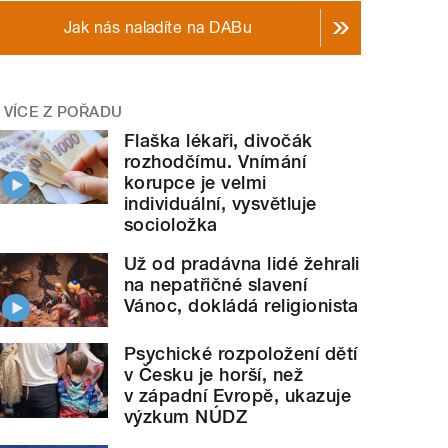
Jak nás naladíte na DABu
VÍCE Z POŘADU
Flaška lékaři, divočák
rozhodčímu. Vnímání
korupce je velmi
individuální, vysvětluje
socioložka
Už od pradávna lidé žehrali
na nepatřičné slavení
Vánoc, dokládá religionista
Psychické rozpoložení dětí
v Česku je horší, než
v západní Evropě, ukazuje
výzkum NÚDZ