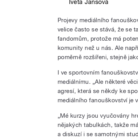
Iveta Jansová
Projevy mediálního fanouškov
velice často se stává, že se 
fandomům, protože má potenci
komunity než u nás. Ale napří
poměrně rozšířeni, stejně jako
I ve sportovním fanouškovst
mediálnímu. „Ale některé věci
agresí, která se někdy ke sp
mediálního fanouškovství je 
„Mé kurzy jsou vyučovány hro
nějakých tabulkách, takže m
a diskuzí i se samotnými stu