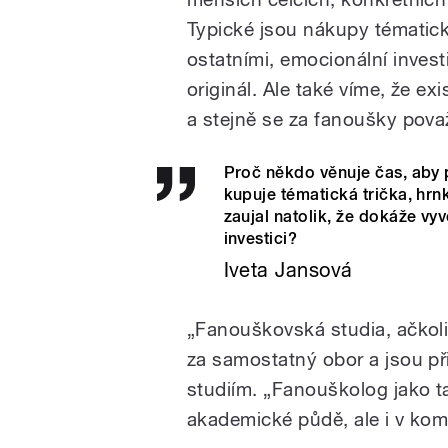
Typické jsou nákupy tématic
ostatními, emocionální investi
originál. Ale také víme, že exi
a stejně se za fanoušky považ
Proč někdo věnuje čas, aby p
kupuje tématická trička, hr
zaujal natolik, že dokáže vy
investici?
Iveta Jansová
„Fanouškovská studia, ačkoliv
za samostatný obor a jsou př
studiím. „Fanouškolog jako 
akademické půdě, ale i v ko