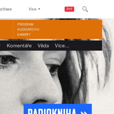
ozhlase
Více
ŽIVĚ
PROGRAM
AUDIOARCHIV
KAMERY
y
Komentáře
Věda
Více
…