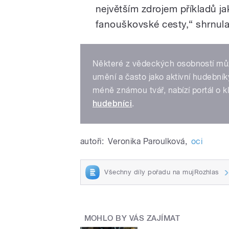
největším zdrojem příkladů j
fanouškovské cesty,“ shrnula
Některé z vědeckých osobností můžet
umění a často jako aktivní hudebníky
méně známou tvář, nabízí portál o 
hudebníci
.
autoři:
Veronika Paroulková
,
oci
Všechny díly pořadu na mujRozhlas
MOHLO BY VÁS ZAJÍMAT