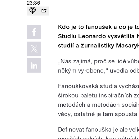
23:36
Kdo je to fanoušek a co je t
Studiu Leonardo vysvětlila 
studií a žurnalistiky Masary
„Nás zajímá, proč se lidé vůb
někým vyrobeno,“ uvedla odb
Fanouškovská studia vycházejí
širokou paletu inspiračních z
metodách a metodách sociálníc
vědy, ostatně je tam spousta 
Definovat fanouška je ale veli
menších celcích, konkrétní