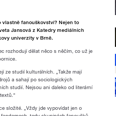
o vlastně fanouškovství? Nejen to
Iveta Jansová z Katedry mediálních
kovy univerzity v Brně.
ec rozhodují dělat něco s něčím, co už je
ornice.
 ze studií kulturálních. „Takže mají
drojů a sahají po sociologických
h studií. Nejsou ani daleko od literární
textů.“
ce složité. „Vždy jde vypovídat jen o
ch fandomech, tedy skupinách fanoušků…