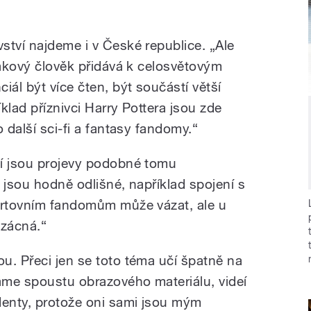
ství najdeme i v České republice. „Ale
takový člověk přidává k celosvětovým
ál být více čten, být součástí větší
klad příznivci Harry Pottera jsou zde
 další sci-fi a fantasy fandomy.“
ví jsou projevy podobné tomu
 jsou hodně odlišné, například spojení s
ortovním fandomům může vázat, ale u
vzácná.“
u. Přeci jen se toto téma učí špatně na
áme spoustu obrazového materiálu, videí
denty, protože oni sami jsou mým