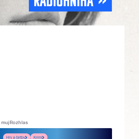
mujRozhlas
Hry a četby
Krimi