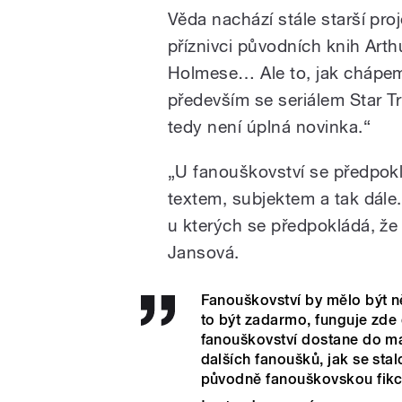
Věda nachází stále starší pro
příznivci původních knih Art
Holmese… Ale to, jak chápem
především se seriálem Star Tre
tedy není úplná novinka.“
„U fanouškovství se předpokl
textem, subjektem a tak dále
u kterých se předpokládá, že 
Jansová.
Fanouškovství by mělo být n
to být zadarmo, funguje zde 
fanouškovství dostane do m
dalších fanoušků, jak se stal
původně fanouškovskou fikcí 