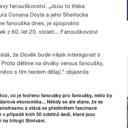
jevy fanouškovství. „Jsou to třeba
hura Conana Doyla a jeho Sherlocka
e fanouška dnes, je spojováno
k z 60. let 20. století... Fanouškovství
ádá, že člověk bude nějak interagovat s
. Proto dělíme na diváky versus fanoušky,
něco s tím textem dělají,“ objasnila
ěco, co je tvořeno fanoušky pro fanoušky, mělo by
darová ekonomika... Někdy se ale stane, že se
ainstreamu a stává se předmětem fascinace
o v případě knih 50 odstínů šedi, které jsou
na trilogii Stmívání.