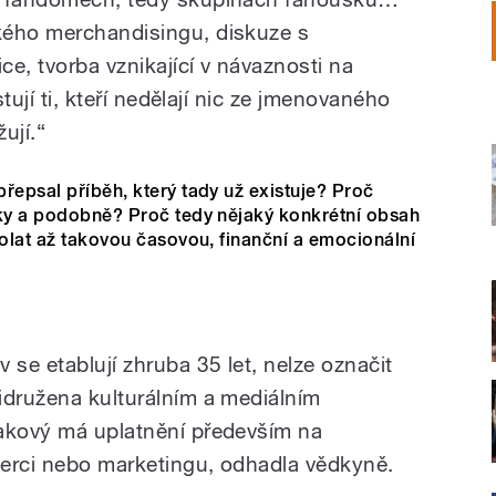
kého merchandisingu, diskuze s
ce, tvorba vznikající v návaznosti na
stují ti, kteří nedělají nic ze jmenovaného
ují.“
řepsal příběh, který tady už existuje? Proč
nky a podobně? Proč tedy nějaký konkrétní obsah
volat až takovou časovou, finanční a emocionální
 se etablují zhruba 35 let, nelze označit
idružena kulturálním a mediálním
takový má uplatnění především na
merci nebo marketingu, odhadla vědkyně.