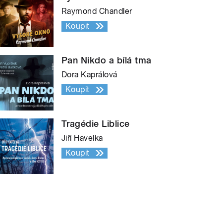
Raymond Chandler
Koupit
Pan Nikdo a bílá tma
Dora Kaprálová
Koupit
Tragédie Liblice
Jiří Havelka
Koupit