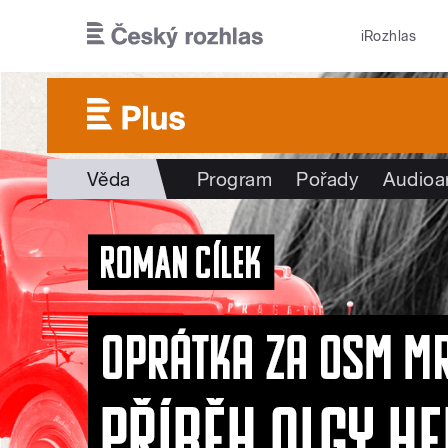
Přejít k hlavnímu obsahu
iRozhlas
Věda
Program
Pořady
Audioa