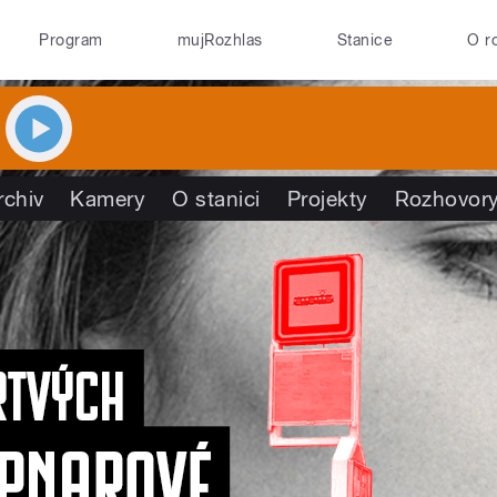
Program
mujRozhlas
Stanice
O r
rchiv
Kamery
O stanici
Projekty
Rozhovor