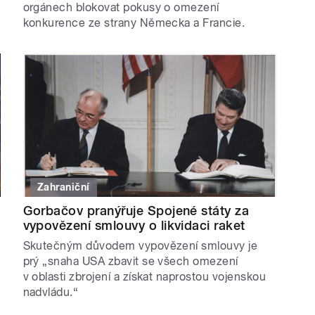
orgánech blokovat pokusy o omezení
konkurence ze strany Německa a Francie.
Zahraniční
o
Gorbačov pranýřuje Spojené státy za
vypovězení smlouvy o likvidaci raket
Skutečným důvodem vypovězení smlouvy je
prý „snaha USA zbavit se všech omezení
v oblasti zbrojení a získat naprostou vojenskou
nadvládu.“