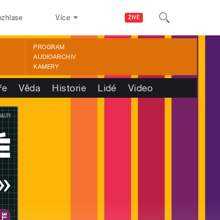
ozhlase
Více
ŽIVĚ
PROGRAM
AUDIOARCHIV
KAMERY
ře
Věda
Historie
Lidé
Video