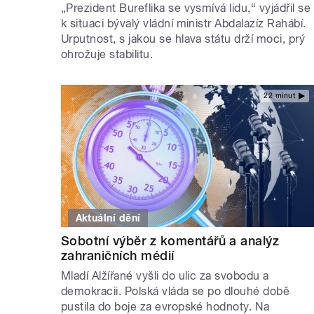
„Prezident Bureflika se vysmívá lidu,“ vyjádřil se
k situaci bývalý vládní ministr Abdalazíz Rahábí.
Urputnost, s jakou se hlava státu drží moci, prý
ohrožuje stabilitu.
22 minut
Aktuální dění
Sobotní výběr z komentářů a analýz
zahraničních médií
Mladí Alžířané vyšli do ulic za svobodu a
demokracii. Polská vláda se po dlouhé době
pustila do boje za evropské hodnoty. Na