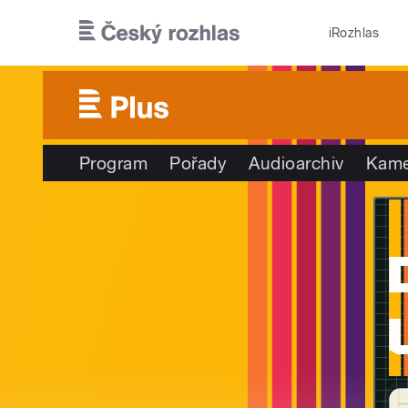
Přejít k hlavnímu obsahu
iRozhlas
Program
Pořady
Audioarchiv
Kame