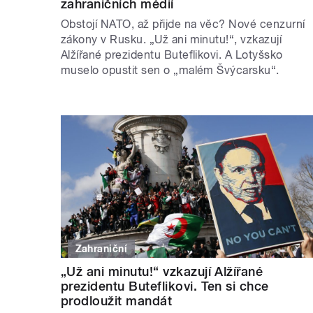
zahraničních médií
Obstojí NATO, až přijde na věc? Nové cenzurní
zákony v Rusku. „Už ani minutu!“, vzkazují
Alžířané prezidentu Buteflikovi. A Lotyšsko
muselo opustit sen o „malém Švýcarsku“.
Zahraniční
„Už ani minutu!“ vzkazují Alžířané
prezidentu Buteflikovi. Ten si chce
prodloužit mandát