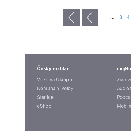
STRÁNKY
…
3
4
« první
‹ předchozí
Český rozhlas
mujRo
Válka na Ukrajině
Živé v
Komunální volby
Audioa
Stanice
Podca
eShop
Mobiln