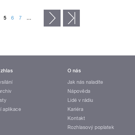
5
6
7
…
následující ›
poslední »
zhlas
O nás
ysílání
Jak nás naladíte
rchiv
Nápověda
sty
Lidé v rádiu
í aplikace
Kariéra
Kontakt
Rozhlasový poplatek