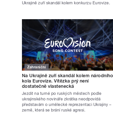
Ukrajině zuří skandál kolem konkurzu Eurovize.
Zahraniční
Na Ukrajině zuří skandál kolem národníh
kola Eurovize. Vítězka prý není
dostatečně vlastenecká
Jezdit na turné po ruských městech podle
ukrajinského novináře zkrátka neodpovídá
představám o umělecké reprezentaci Ukrajiny –
země, která se brání ruské agresi.