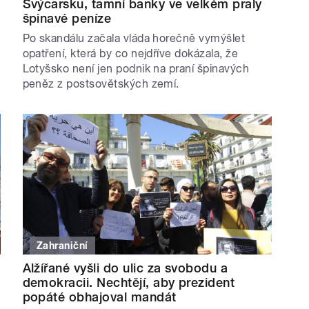
Švýcarsku, tamní banky ve velkém praly
špinavé peníze
Po skandálu začala vláda horečně vymýšlet
opatření, která by co nejdříve dokázala, že
Lotyšsko není jen podnik na praní špinavých
peněz z postsovětských zemí.
Zahraniční
Alžířané vyšli do ulic za svobodu a
demokracii. Nechtějí, aby prezident
popáté obhajoval mandát