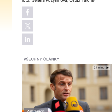
foto:
Jelena Puzyninová
,
Osobní archiv
VŠECHNY ČLÁNKY
24 minut
Zahraniční