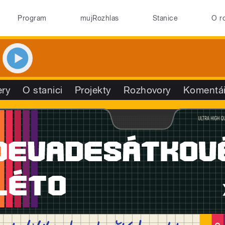
Program
mujRozhlas
Stanice
O r
ry
O stanici
Projekty
Rozhovory
Komentá