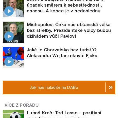
úpadek směrem k sebestřednosti,
chaosu. A konec je v nedohlednu
Michopulos: Čeká nás občanská válka
bez střelby. Prezidentské volby budou
džihádem vůči Pavlovi
Jaké je Chorvatsko bez turistů?
Aleksandra Wojtaszeková: Fjaka
Jak nás naladíte na DABu
VÍCE Z POŘADU
Luboš Kreč: Ted Lasso – pozitivní