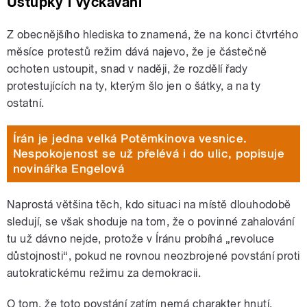
Ústupky i vyčkávání
Z obecnějšího hlediska to znamená, že na konci čtvrtého
měsíce protestů režim dává najevo, že je částečně
ochoten ustoupit, snad v naději, že rozdělí řady
protestujících na ty, kterým šlo jen o šátky, a na ty
ostatní.
Írán je jedna velká Potěmkinova vesnice.
Nespokojenost se už přelévá i do ulic, popisuje
novinářka Engelová
Naprostá většina těch, kdo situaci na místě dlouhodobě
sledují, se však shoduje na tom, že o povinné zahalování
tu už dávno nejde, protože v Íránu probíhá „revoluce
důstojnosti“, pokud ne rovnou neozbrojené povstání proti
autokratickému režimu za demokracii.
O tom, že toto povstání zatím nemá charakter hnutí,