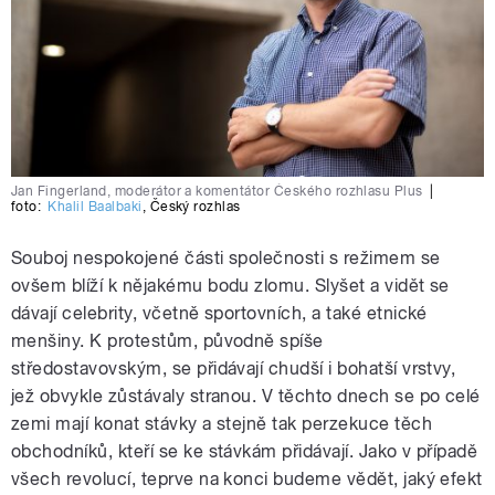
Jan Fingerland, moderátor a komentátor Českého rozhlasu Plus
|
foto:
Khalil Baalbaki
,
Český rozhlas
Souboj nespokojené části společnosti s režimem se
ovšem blíží k nějakému bodu zlomu. Slyšet a vidět se
dávají celebrity, včetně sportovních, a také etnické
menšiny. K protestům, původně spíše
středostavovským, se přidávají chudší i bohatší vrstvy,
jež obvykle zůstávaly stranou. V těchto dnech se po celé
zemi mají konat stávky a stejně tak perzekuce těch
obchodníků, kteří se ke stávkám přidávají. Jako v případě
všech revolucí, teprve na konci budeme vědět, jaký efekt