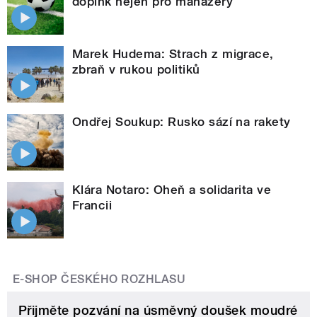
dopink nejen pro manažery
Marek Hudema: Strach z migrace,
zbraň v rukou politiků
Ondřej Soukup: Rusko sází na rakety
Klára Notaro: Oheň a solidarita ve
Francii
E-SHOP ČESKÉHO ROZHLASU
Přijměte pozvání na úsměvný doušek moudré