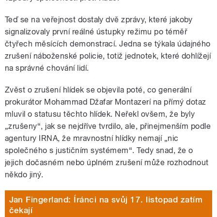
Teď se na veřejnost dostaly dvě zprávy, které jakoby
signalizovaly první reálné ústupky režimu po téměř
čtyřech měsících demonstrací. Jedna se týkala údajného
zrušení náboženské policie, totiž jednotek, které dohlížejí
na správné chování lidí.
Zvěst o zrušení hlídek se objevila poté, co generální
prokurátor Mohammad Džafar Montazerí na přímý dotaz
mluvil o statusu těchto hlídek. Neřekl ovšem, že byly
„zrušeny“, jak se nejdříve tvrdilo, ale, přinejmenším podle
agentury IRNA, že mravnostní hlídky nemají „nic
společného s justičním systémem“. Tedy snad, že o
jejich dočasném nebo úplném zrušení může rozhodnout
někdo jiný.
Jan Fingerland: Íránci na svůj 17. listopad zatím
čekají