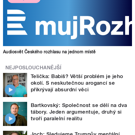
Audiosvět Českého rozhlasu na jednom místě
NEJPOSLOUCHANĚJŠÍ
Telička: Babiš? Větší problém je jeho
okolí. S neskutečnou arogancí se
přikrývají absurdní věci
Bartkovský: Společnost se dělí na dva
tábory. Jeden argumentuje, druhý si
tvoří paralelní realitu
Joch: Sledujeme Trumpův mentální