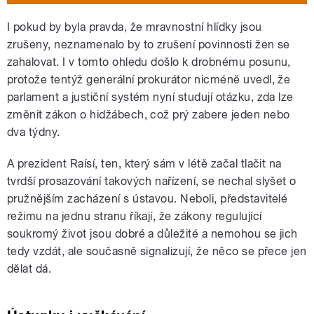
I pokud by byla pravda, že mravnostní hlídky jsou
zrušeny, neznamenalo by to zrušení povinnosti žen se
zahalovat. I v tomto ohledu došlo k drobnému posunu,
protože tentýž generální prokurátor nicméně uvedl, že
parlament a justiční systém nyní studují otázku, zda lze
změnit zákon o hidžábech, což prý zabere jeden nebo
dva týdny.
A prezident Raísí, ten, který sám v létě začal tlačit na
tvrdší prosazování takových nařízení, se nechal slyšet o
pružnějším zacházení s ústavou. Neboli, představitelé
režimu na jednu stranu říkají, že zákony regulující
soukromý život jsou dobré a důležité a nemohou se jich
tedy vzdát, ale současně signalizují, že něco se přece jen
dělat dá.