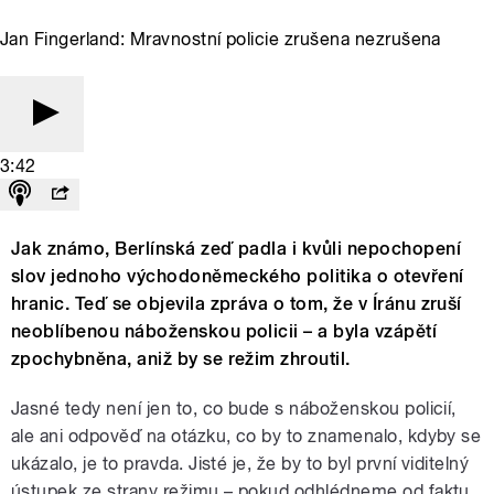
Jan Fingerland: Mravnostní policie zrušena nezrušena
3:42
Jak známo, Berlínská zeď padla i kvůli nepochopení
slov jednoho východoněmeckého politika o otevření
hranic. Teď se objevila zpráva o tom, že v Íránu zruší
neoblíbenou náboženskou policii – a byla vzápětí
zpochybněna, aniž by se režim zhroutil.
Jasné tedy není jen to, co bude s náboženskou policií,
ale ani odpověď na otázku, co by to znamenalo, kdyby se
ukázalo, je to pravda. Jisté je, že by to byl první viditelný
ústupek ze strany režimu – pokud odhlédneme od faktu,