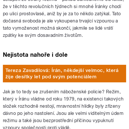
že v těchto revolučních týdnech si mnohé Íránky chodí
po ulici prostovlasé, aniž by je za to někdo zatýkal. Tato
dočasná svoboda je ale vykoupena trvající vzpourou a
tato vymoženost možná skončí, jakmile se lidé vrátí
zpátky ke svým dosavadním životům.
Nejistota nahoře i dole
Tereza Zavadilová: Írán, někdejší velmoc, která
žije desítky let pod svým potenciálem
Jak je to tedy se zrušením náboženské policie? Režim,
který v Íránu vládne od roku 1979, na existenci takových
složek rozhodně nestojí, mravnostní hlídky byly zřízeny
dávno po jeho nastolení. Jsou ale velmi viditelným údem
režimu a také jsou bezprostřední příčinou vypuknutí
vzpoury společnosti proti vládě.