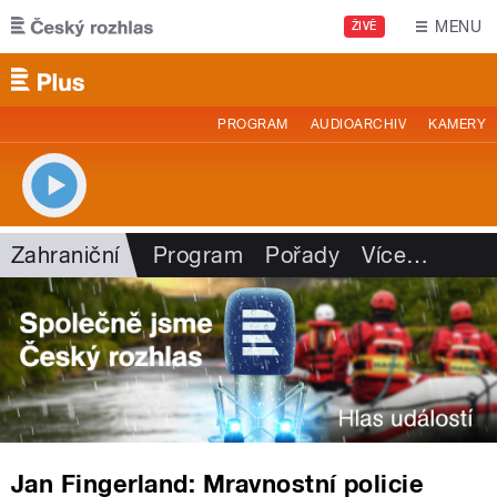
Přejít k hlavnímu obsahu
MENU
ŽIVĚ
PROGRAM
AUDIOARCHIV
KAMERY
Zahraniční
Program
Pořady
Více
…
Jan Fingerland: Mravnostní policie