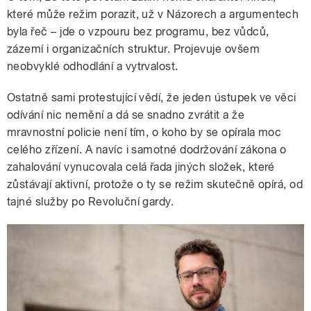
které může režim porazit, už v Názorech a argumentech
byla řeč – jde o vzpouru bez programu, bez vůdců,
zázemí i organizačních struktur. Projevuje ovšem
neobvyklé odhodlání a vytrvalost.
Ostatně sami protestující vědí, že jeden ústupek ve věci
odívání nic nemění a dá se snadno zvrátit a že
mravnostní policie není tím, o koho by se opírala moc
celého zřízení. A navíc i samotné dodržování zákona o
zahalování vynucovala celá řada jiných složek, které
zůstávají aktivní, protože o ty se režim skutečně opírá, od
tajné služby po Revoluční gardy.