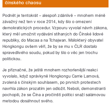
čínského chaosu
Podnět je tentokrát – alespoň zdánlivě – mnohem méně
závažný než ten v roce 2014, kdy šlo o omezení
demokratických procedur. Vzpouru vyvolal návrh zákona,
který měl umožnit vydávání stíhaných do Čínské lidové
republiky, do Macaa a na Tchajwan. Málokterý obyvatel
Hongkongu ovšem věří, že by se mu v ČLR dostalo
spravedlivého soudu, pokud by šlo o věc jen trochu
politickou.
Je příznačné, že ještě mnohem rozhorlenější reakci
vyvolalo, když správkyně Hongkongu Carrie Lamová,
zvolená s čínským souhlasem, po prvních protestech
navrhla zákon prozatím jen odložit. Neboli, demonstranti
pochopili, že se Čína a pročínští politici snaží salámovou
metodou dosáhnout svého.