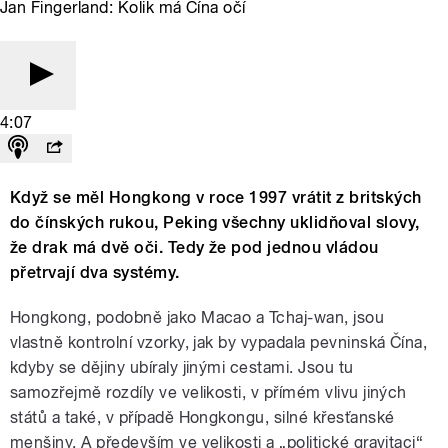
Jan Fingerland: Kolik má Čína očí
4:07
Když se měl Hongkong v roce 1997 vrátit z britských
do čínských rukou, Peking všechny uklidňoval slovy,
že drak má dvě oči. Tedy že pod jednou vládou
přetrvají dva systémy.
Hongkong, podobně jako Macao a Tchaj-wan, jsou
vlastně kontrolní vzorky, jak by vypadala pevninská Čína,
kdyby se dějiny ubíraly jinými cestami. Jsou tu
samozřejmě rozdíly ve velikosti, v přímém vlivu jiných
států a také, v případě Hongkongu, silné křesťanské
menšiny. A především ve velikosti a „politické gravitaci“