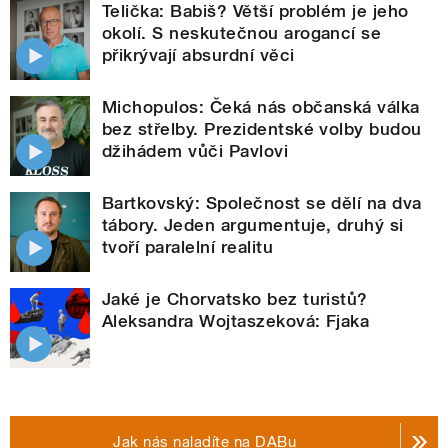
Telička: Babiš? Větší problém je jeho
okolí. S neskutečnou arogancí se
přikrývají absurdní věci
Michopulos: Čeká nás občanská válka
bez střelby. Prezidentské volby budou
džihádem vůči Pavlovi
Bartkovský: Společnost se dělí na dva
tábory. Jeden argumentuje, druhý si
tvoří paralelní realitu
Jaké je Chorvatsko bez turistů?
Aleksandra Wojtaszeková: Fjaka
Jak nás naladíte na DABu