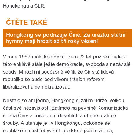
Hongkongu a ČLR.
Hongkong se podřizuje Číně. Za urážku státní
hymny mají hrozit až tři roky vězení
V roce 1997 málo kdo čekal, že o 22 let později bude v
této enklávě stále ještě demokracie, svoboda a nezávislé
soudy. Mnozí jiní současně věřili, že Čínská lidová
republika se bude pod vlivem tržních reforem
liberalizovat a demokratizovat.
Nestalo se ani jedno, Hongkong si zatím udržel velkou
část své nezávislosti, zatímco na pevnině Komunistická
strana Číny v posledním desetiletí zřetelně utahuje
šrouby. A utahuje je i v Hongkongu, dokonce se
souhlasem části obyvatel, pro které jsou stabilita,