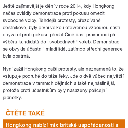
Ještě zajímavější je dění v roce 2014, kdy Hongkong
načas ovládly demonstrace proti pokusu omezit
svobodné volby. Tehdejší protesty, přezdívané
deštníkové, byly první velkou otevřenou vzpourou části
obyvatel proti pokusu předat Číně část pravomocí při
výběru kandidátů do „svobodných“ voleb. Demonstrací
se obvykle účastnili mladí lidé, zatímco střední generace
byla opatrná.
Nyní zažil Hongkong další protesty, ale neznamená to, že
vstupuje podruhé do téže řeky. Jde o dvě vůbec největší
demonstrace v tamních dějinách a také nejnásilnější,
protože proti účastníkům byly nasazeny policejní
jednotky.
Hongkong nabízí mix britské uspořádanosti a