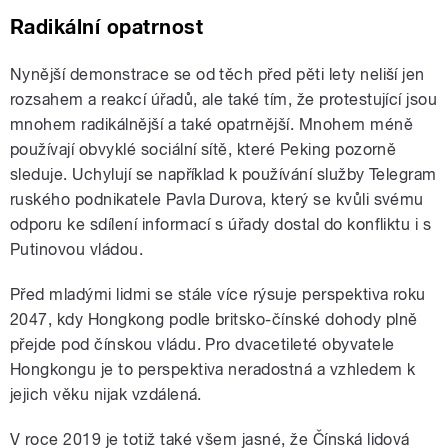
Radikální opatrnost
Nynější demonstrace se od těch před pěti lety neliší jen
rozsahem a reakcí úřadů, ale také tím, že protestující jsou
mnohem radikálnější a také opatrnější. Mnohem méně
používají obvyklé sociální sítě, které Peking pozorně
sleduje. Uchylují se například k používání služby Telegram
ruského podnikatele Pavla Durova, který se kvůli svému
odporu ke sdílení informací s úřady dostal do konfliktu i s
Putinovou vládou.
Před mladými lidmi se stále více rýsuje perspektiva roku
2047, kdy Hongkong podle britsko-čínské dohody plně
přejde pod čínskou vládu. Pro dvacetileté obyvatele
Hongkongu je to perspektiva neradostná a vzhledem k
jejich věku nijak vzdálená.
V roce 2019 je totiž také všem jasné, že Čínská lidová