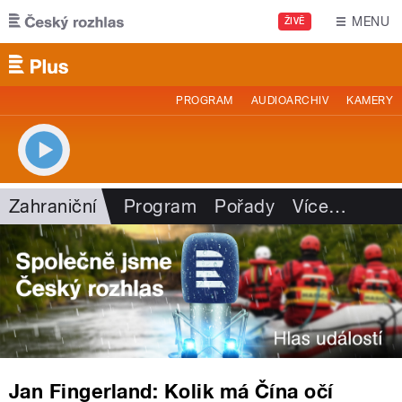
Přejít k hlavnímu obsahu
MENU
ŽIVĚ
PROGRAM
AUDIOARCHIV
KAMERY
Zahraniční
Program
Pořady
Více
…
Jan Fingerland: Kolik má Čína očí