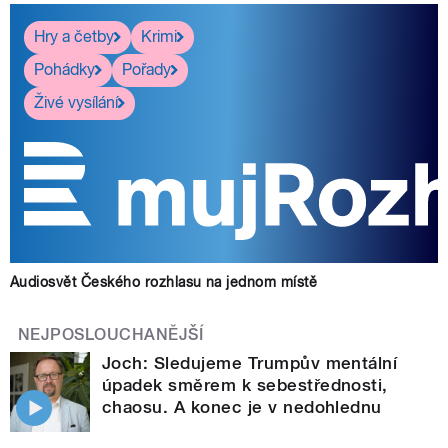
Hry a četby
Krimi
Pohádky
Pořady
Živé vysílání
Audiosvět Českého rozhlasu na jednom místě
NEJPOSLOUCHANĚJŠÍ
Joch: Sledujeme Trumpův mentální
úpadek směrem k sebestřednosti,
chaosu. A konec je v nedohlednu