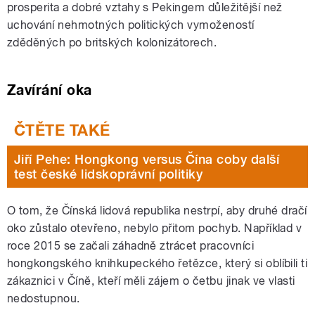
prosperita a dobré vztahy s Pekingem důležitější než
uchování nehmotných politických vymožeností
zděděných po britských kolonizátorech.
Zavírání oka
Jiří Pehe: Hongkong versus Čína coby další
test české lidskoprávní politiky
O tom, že Čínská lidová republika nestrpí, aby druhé dračí
oko zůstalo otevřeno, nebylo přitom pochyb. Například v
roce 2015 se začali záhadně ztrácet pracovníci
hongkongského knihkupeckého řetězce, který si oblíbili ti
zákaznici v Číně, kteří měli zájem o četbu jinak ve vlasti
nedostupnou.