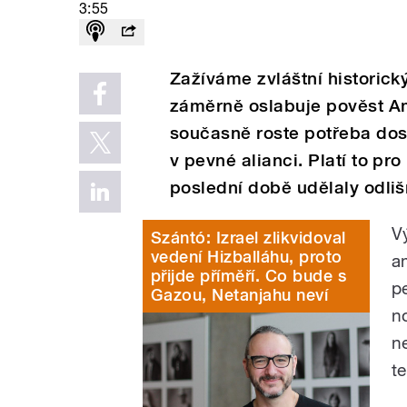
3:55
Zažíváme zvláštní historic
záměrně oslabuje pověst Am
současně roste potřeba dos
v pevné alianci. Platí to pro
poslední době udělaly odli
V
Szántó: Izrael zlikvidoval
vedení Hizballáhu, proto
a
přijde příměří. Co bude s
p
Gazou, Netanjahu neví
n
n
t