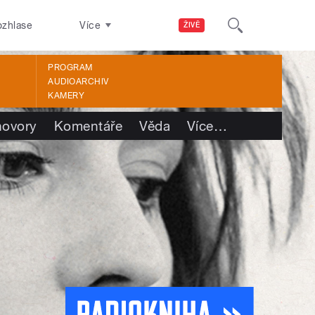
ozhlase
Více
ŽIVĚ
PROGRAM
AUDIOARCHIV
KAMERY
ovory
Komentáře
Věda
Více
…