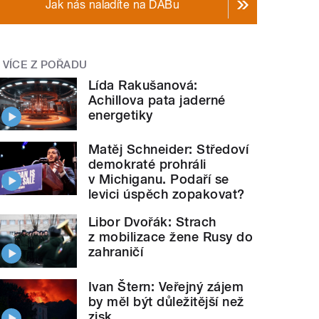
Jak nás naladíte na DABu
VÍCE Z POŘADU
Lída Rakušanová:
Achillova pata jaderné
energetiky
Matěj Schneider: Středoví
demokraté prohráli
v Michiganu. Podaří se
levici úspěch zopakovat?
Libor Dvořák: Strach
z mobilizace žene Rusy do
zahraničí
Ivan Štern: Veřejný zájem
by měl být důležitější než
zisk