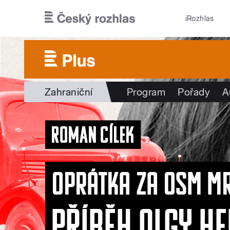
Přejít k hlavnímu obsahu
iRozhlas
Zahraniční
Program
Pořady
A