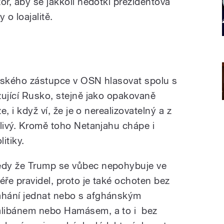
or, aby se jakkoli nedotkl prezidentova
 o loajalitě.
a
elského zástupce v OSN hlasovat spolu s
zující Rusko, stejně jako opakovaně
e, i když ví, že je o nerealizovatelný a z
dlivý. Kromě toho Netanjahu chápe i
itiky.
edy že Trump se vůbec nepohybuje ve
féře pravidel, proto je také ochoten bez
áhání jednat nebo s afghánským
álibánem nebo Hamásem, a to i bez