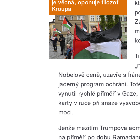
je věcná, oponuje filozof
k
Kroupa
p
Z
m
k
T
„
Nobelově ceně, uzavře s Írán
jaderný program ochrání. Tot
vynutil rychlé příměří v Gaze
karty v ruce při snaze vysvob
moci.
Jenže mezitím Trumpova admin
na příměří po dobu Ramadánu,