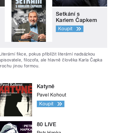
Setkání s
Karlem Čapkem
Koupit
Literární fikce, pokus přiblížit literární nadsázkou
spisovatele, filozofa, ale hlavně člověka Karla Čapka
trochu jinou formou.
Katyně
Pavel Kohout
Koupit
80 LIVE
Petr Hapka