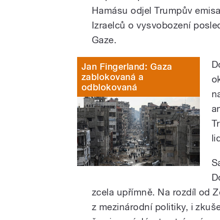
Hamásu odjel Trumpův emisar,
Izraelců o vysvobození posle
Gaze.
D
Jan Fingerland: Gaza
zablokovaná a
ok
odblokovaná
n
a
T
l
S
D
zcela upřímně. Na rozdíl od
z mezinárodní politiky, i zk