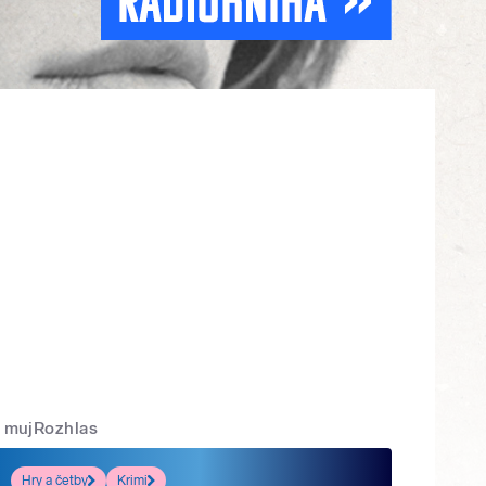
mujRozhlas
Hry a četby
Krimi