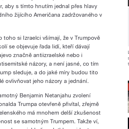
 aby s tímto hnutím jednal přes hlavy
dního žijícího Američana zadržovaného v
o toho si Izraelci všímají, že v Trumpově
olí se objevuje řada lidí, kteří dávají
ajevo značně antiizraelské nebo i
ntisemitské názory, a není jasné, co tím
rump sleduje, a do jaké míry budou tito
idé ovlivňovat jeho názory a jednání.
amotný Benjamin Netanjahu zvolení
onalda Trumpa otevřeně přivítal, zřejmě
 Zelenského má mnohem delší zkušenost
ušenost se samotným Trumpem. Takže ví,