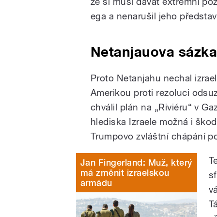
že si musí dávat extrémní poz
ega a nenarušil jeho představy
Netanjauova sázk
Proto Netanjahu nechal izra
Amerikou proti rezoluci odsu
chválil plán na „Riviéru“ v Gaz
hlediska Izraele možná i ško
Trumpovo zvláštní chápání pol
T
Jan Fingerland: Muž, který
má změnit izraelskou
s
armádu
v
T