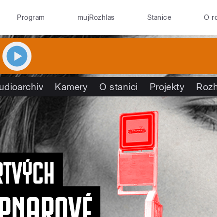
Program
mujRozhlas
Stanice
O r
udioarchiv
Kamery
O stanici
Projekty
Rozh