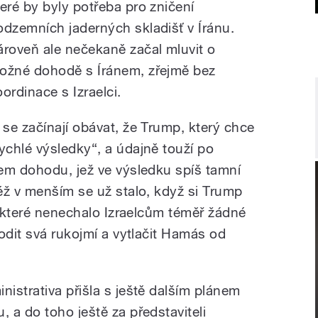
teré by byly potřeba pro zničení
odzemních jaderných skladišť v Íránu.
ároveň ale nečekaně začal mluvit o
ožné dohodě s Íránem, zřejmě bez
oordinace s Izraelci.
i se začínají obávat, že Trump, který chce
rychlé výsledky“, a údajně touží po
em dohodu, jež ve výsledku spíš tamní
éž v menším se už stalo, když si Trump
, které nenechalo Izraelcům téměř žádné
odit svá rukojmí a vytlačit Hamás od
istrativa přišla s ještě dalším plánem
 a do toho ještě za představiteli