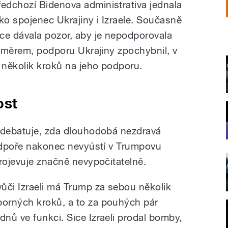
ředchozí Bidenova administrativa jednala
ako spojenec Ukrajiny i Izraele. Současně
ce dávala pozor, aby je nepodporovala
 směrem, podporu Ukrajiny zpochybnil, v
l několik kroků na jeho podporu.
ost
 debatuje, zda dlouhodobá nezdravá
podpoře nakonec nevyústí v Trumpovu
rojevuje značně nevypočitatelně.
 vůči Izraeli má Trump za sebou několik
porných kroků, a to za pouhých pár
ýdnů ve funkci. Sice Izraeli prodal bomby,