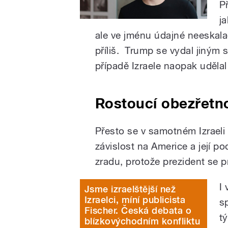
P
j
ale ve jménu údajné neeskala
příliš. Trump se vydal jiným
případě Izraele naopak uděla
Rostoucí obezřetn
Přesto se v samotném Izraeli
závislost na Americe a její 
zradu, protože prezident se p
I
Jsme izraelštější než
Izraelci, míní publicista
s
Fischer. Česká debata o
t
blízkovýchodním konfliktu