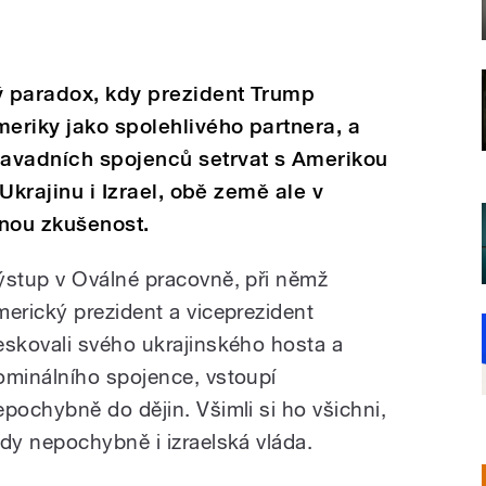
ký paradox, kdy prezident Trump
eriky jako spolehlivého partnera, a
avadních spojenců setrvat s Amerikou
 Ukrajinu i Izrael, obě země ale v
šnou zkušenost.
ýstup v Oválné pracovně, při němž
merický prezident a viceprezident
eskovali svého ukrajinského hosta a
ominálního spojence, vstoupí
epochybně do dějin. Všimli si ho všichni,
edy nepochybně i izraelská vláda.