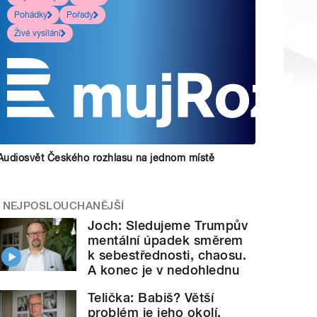
Pohádky
Pořady
Živé vysílání
Audiosvět Českého rozhlasu na jednom místě
NEJPOSLOUCHANĚJŠÍ
Joch: Sledujeme Trumpův
mentální úpadek směrem
k sebestřednosti, chaosu.
A konec je v nedohlednu
Telička: Babiš? Větší
problém je jeho okolí.