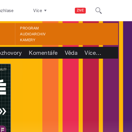
ozhlase
Více
ŽIVĚ
PROGRAM
AUDIOARCHIV
KAMERY
ozhovory
Komentáře
Věda
Více
…