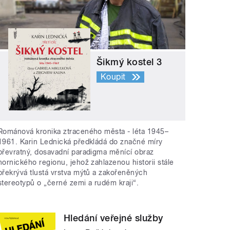
Šikmý kostel 3
Koupit
Románová kronika ztraceného města - léta 1945–
1961. Karin Lednická předkládá do značné míry
převratný, dosavadní paradigma měnící obraz
hornického regionu, jehož zahlazenou historii stále
překrývá tlustá vrstva mýtů a zakořeněných
stereotypů o „černé zemi a rudém kraji“.
Hledání veřejné služby