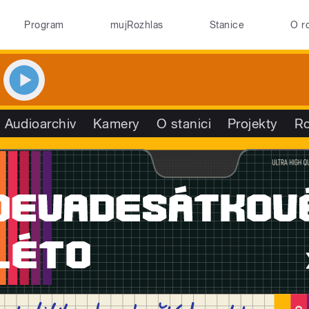
Program
mujRozhlas
Stanice
O r
Audioarchiv
Kamery
O stanici
Projekty
R