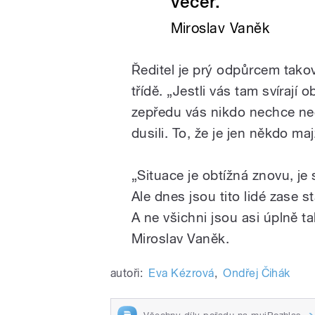
večer.
Miroslav Vaněk
Ředitel je prý odpůrcem tako
třídě. „Jestli vás tam svírají
zepředu vás nikdo nechce nech
dusili. To, že je jen někdo ma
„Situace je obtížná znovu, je 
Ale dnes jsou tito lidé zase s
A ne všichni jsou asi úplně ta
Miroslav Vaněk.
autoři:
Eva Kézrová
,
Ondřej Čihák