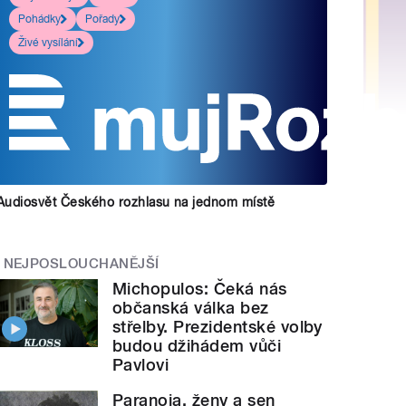
Pohádky
Pořady
Živé vysílání
Audiosvět Českého rozhlasu na jednom místě
NEJPOSLOUCHANĚJŠÍ
Michopulos: Čeká nás
občanská válka bez
střelby. Prezidentské volby
budou džihádem vůči
Pavlovi
Paranoia, ženy a sen