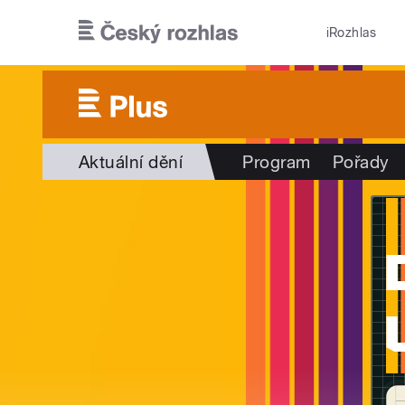
Přejít k hlavnímu obsahu
iRozhlas
Aktuální dění
Program
Pořady