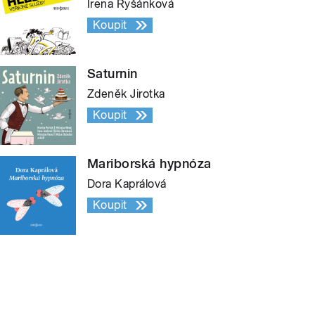
Irena Ryšánková
Koupit
Saturnin
Zdeněk Jirotka
Koupit
Mariborská hypnóza
Dora Kaprálová
Koupit