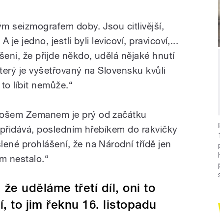
m seizmografem doby. Jsou citlivější,
A je jedno, jestli byli levicoví, pravicoví,...
šeni, že přijde někdo, udělá nějaké hnutí
 který je vyšetřovaný na Slovensku kvůli
 to líbit nemůže.“
lošem Zemanem je prý od začátku
n přidává, posledním hřebíkem do rakvičky
ené prohlášení, že na Národní třídě jen
am nestalo.“
že uděláme třetí díl, oni to
, to jim řeknu 16. listopadu