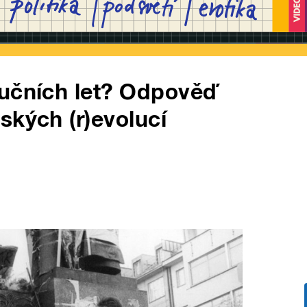
lučních let? Odpověď
ských (r)evolucí