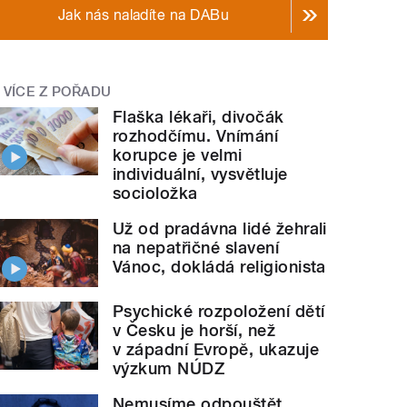
Jak nás naladíte na DABu
VÍCE Z POŘADU
Flaška lékaři, divočák
rozhodčímu. Vnímání
korupce je velmi
individuální, vysvětluje
socioložka
Už od pradávna lidé žehrali
na nepatřičné slavení
Vánoc, dokládá religionista
Psychické rozpoložení dětí
v Česku je horší, než
v západní Evropě, ukazuje
výzkum NÚDZ
Nemusíme odpouštět