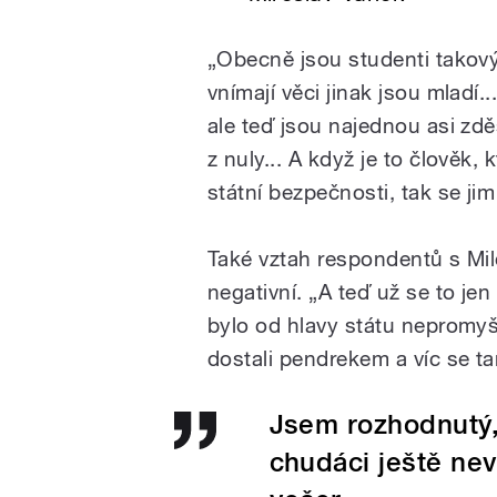
„Obecně jsou studenti takový
vnímají věci jinak jsou mladí... 
ale teď jsou najednou asi zdě
z nuly... A když je to člověk,
státní bezpečnosti, tak se jim
Také vztah respondentů s Mi
negativní. „A teď už se to je
bylo od hlavy státu nepromyšl
dostali pendrekem a víc se t
Jsem rozhodnutý, 
chudáci ještě neví