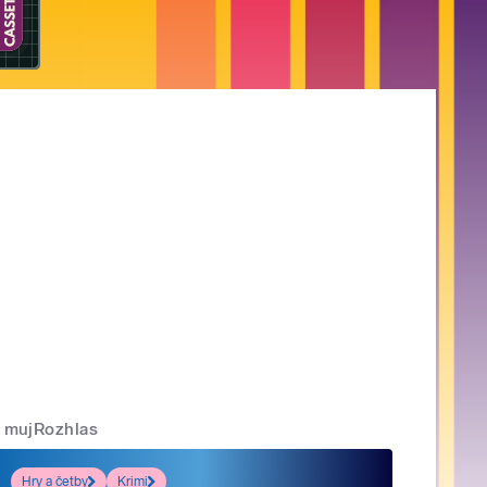
mujRozhlas
Hry a četby
Krimi