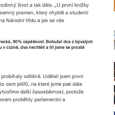
 rodinný život a tak dále. „U první knížky
 písemný pramen, který chyběl a studenti
 na Národní třídu a jak se vše
ysoká, 90% úspěšnost. Bohužel dva z bývalých
ou v cizině, dva nechtěli a tří jsme se prostě
probíhaly odlišně. Udělali jsem první
lo osm pilířů, na které jsme pak dále
 vytvoříme další časosběrnost, protože
orem proběhly parlamentní a