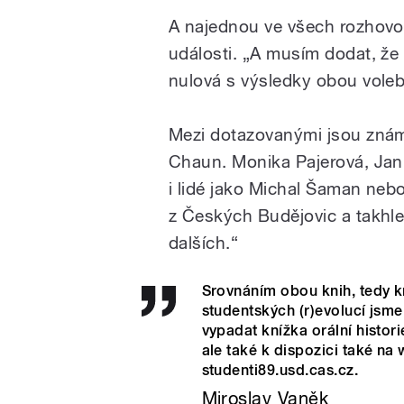
A najednou ve všech rozhovor
události. „A musím dodat, že
nulová s výsledky obou voleb
Mezi dotazovanými jsou známá
Chaun. Monika Pajerová, Jan
i lidé jako Michal Šaman ne
z Českých Budějovic a takh
dalších.“
Srovnáním obou knih, tedy k
studentských (r)evolucí jsme
vypadat knížka orální histor
ale také k dispozici také na
studenti89.usd.cas.cz.
Miroslav Vaněk