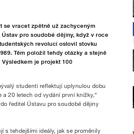
st se vracet zpětně už zachyceným
 Ústav pro soudobé dějiny, když v roce
tudentských revolucí oslovil stovku
989. Těm položil tehdy otázky a stejně
h. Výsledkem je projekt 100
bývalý studenti reflektují uplynulou dobu
 a 20 letech od vydání první knížky,“
rdo ředitel Ústavu pro soudobé dějiny
í s tehdejšími ideály, jak se proměnily