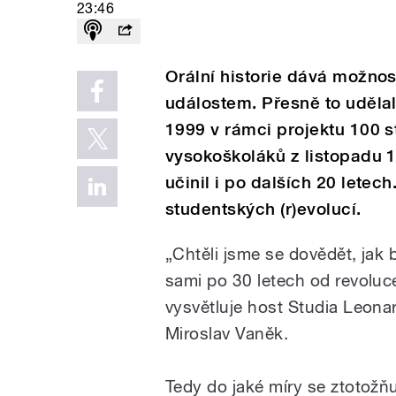
23:46
Orální historie dává možno
událostem. Přesně to udělal
1999 v rámci projektu 100 s
vysokoškoláků z listopadu 1
učinil i po dalších 20 letec
studentských (r)evolucí.
„Chtěli jsme se dovědět, jak 
sami po 30 letech od revoluce
vysvětluje host Studia Leona
Miroslav Vaněk.
Tedy do jaké míry se ztotožňuj