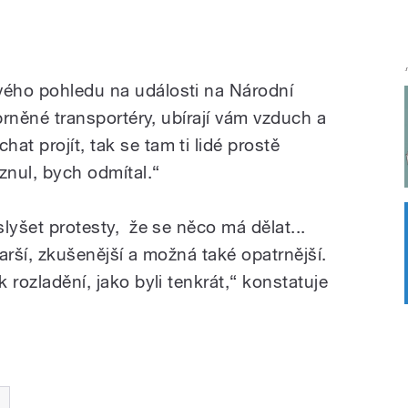
vého pohledu na události na Národní
 obrněné transportéry, ubírají vám vzduch a
at projít, tak se tam ti lidé prostě
jznul, bych odmítal.“
slyšet protesty, že se něco má dělat...
tarší, zkušenější a možná také opatrnější.
k rozladění, jako byli tenkrát,“ konstatuje