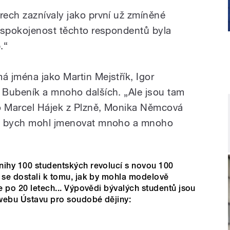
ech zaznívaly jako první už zmíněné
 spokojenost těchto respondentů byla
.“
 jména jako Martin Mejstřík, Igor
 Bubeník a mnoho dalších. „Ale jsou tam
bo Marcel Hájek z Plzně, Monika Němcová
le bych mohl jmenovat mnoho a mnoho
nihy 100 studentských revolucí s novou 100
 se dostali k tomu, jak by mohla modelově
ie po 20 letech... Výpovědi bývalých studentů jsou
 webu Ústavu pro soudobé dějiny: