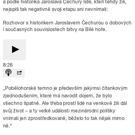
a podle historika Jaroslava Čechury lidé, kteří tehdy žili,
nejspíš tak negativně svoji etapu ani nevnímali:
Rozhovor s historikem Jaroslavem Čechurou o dobových
i současných souvislostech bitvy na Bílé hoře.
8:26
„Pobělohorské temno je především jakýmsi čítankovým
zjednodušením, které má navodit dojem, že bylo
všechno špatně. Ale třeba prostí lidé na venkově žili dál
svůj život – a ty velké události mezinárodní politiky
vnímali jen zprostředkovaně, běželo to tak nějak mimo
ně.“