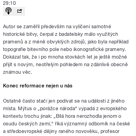
29:10
Autor se zaměřil především na vylíčení samotné
historické bitvy, čerpal z badatelsky málo využitých
pramenů a z méně obvyklých zdrojů, jako byla například
topografie bitevního pole nebo ikonografické prameny.
Dokázal tak, že i po mnoha stovkách let je ještě možné
přijít s novým, neotřelým pohledem na zdánlivě obecně
známou věc.
Konec reformace nejen u nás
Ostatně často stačí jen podívat se na události z jiného
místa. Mýtus o „porážce národa“ vypadá z evropského
kontextu trochu jinak: „Bílá hora nerozhodla jenom o
osudu českých zemí,“ říká významný odborník na české
a středoevropské dějiny raného novověku, profesor