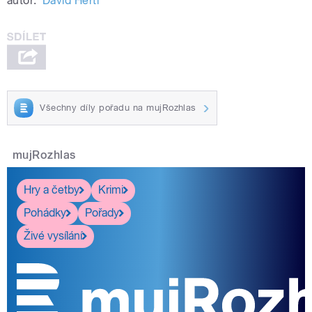
autor:
David Hertl
Všechny díly pořadu na mujRozhlas
mujRozhlas
Hry a četby
Krimi
Pohádky
Pořady
Živé vysílání