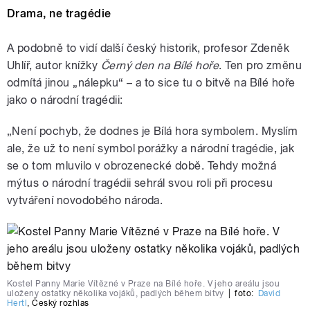
Drama, ne tragédie
A podobně to vidí další český historik, profesor Zdeněk
Uhlíř, autor knížky
Černý den na Bílé hoře
. Ten pro změnu
odmítá jinou „nálepku“ – a to sice tu o bitvě na Bílé hoře
jako o národní tragédii:
„Není pochyb, že dodnes je Bílá hora symbolem. Myslím
ale, že už to není symbol porážky a národní tragédie, jak
se o tom mluvilo v obrozenecké době. Tehdy možná
mýtus o národní tragédii sehrál svou roli při procesu
vytváření novodobého národa.
Kostel Panny Marie Vítězné v Praze na Bílé hoře. V jeho areálu jsou
uloženy ostatky několika vojáků, padlých během bitvy
|
foto:
David
Hertl
,
Český rozhlas