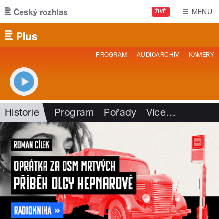
Přejít k hlavnímu obsahu
MENU
ŽIVĚ
PROGRAM
AUDIOARCHIV
KAMERY
Historie
Program
Pořady
Více
…