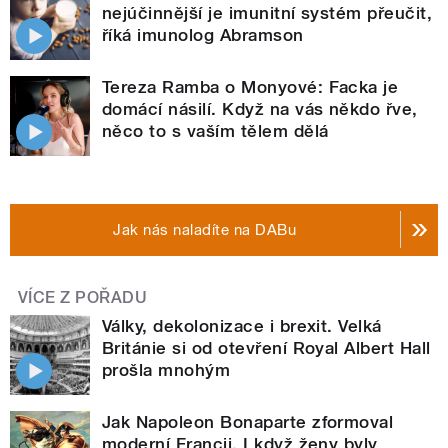
nejúčinnější je imunitní systém přeučit,
říká imunolog Abramson
Tereza Ramba o Monyové: Facka je
domácí násilí. Když na vás někdo řve,
něco to s vaším tělem dělá
Jak nás naladíte na DABu
VÍCE Z POŘADU
Války, dekolonizace i brexit. Velká
Británie si od otevření Royal Albert Hall
prošla mnohým
Jak Napoleon Bonaparte zformoval
moderní Francii. I když ženy byly