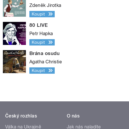
Zdeněk Jirotka
Koupit
80 LIVE
Petr Hapka
Koupit
Brána osudu
Agatha Christie
Koupit
Český rozhlas
O nás
Válka na Ukrajině
Jak nás naladíte