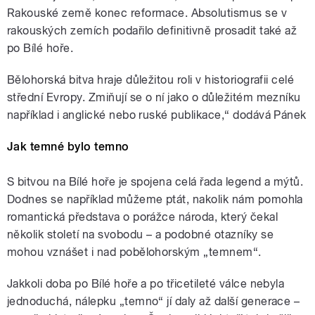
Rakouské země konec reformace. Absolutismus se v
rakouských zemích podařilo definitivně prosadit také až
po Bílé hoře.
Bělohorská bitva hraje důležitou roli v historiografii celé
střední Evropy. Zmiňují se o ní jako o důležitém mezníku
například i anglické nebo ruské publikace,“ dodává Pánek
Jak temné bylo temno
S bitvou na Bílé hoře je spojena celá řada legend a mýtů.
Dodnes se například můžeme ptát, nakolik nám pomohla
romantická představa o porážce národa, který čekal
několik století na svobodu – a podobné otazníky se
mohou vznášet i nad pobělohorským „temnem“.
Jakkoli doba po Bílé hoře a po třicetileté válce nebyla
jednoduchá, nálepku „temno“ jí daly až další generace –