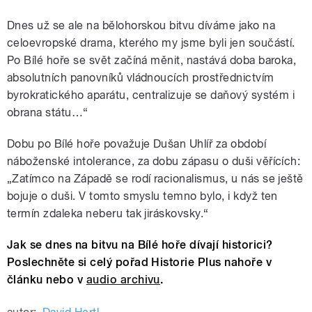
Dnes už se ale na bělohorskou bitvu díváme jako na
celoevropské drama, kterého my jsme byli jen součástí.
Po Bílé hoře se svět začíná měnit, nastává doba baroka,
absolutních panovníků vládnoucích prostřednictvím
byrokratického aparátu, centralizuje se daňový systém i
obrana státu…“
Dobu po Bílé hoře považuje Dušan Uhlíř za období
náboženské intolerance, za dobu zápasu o duši věřících:
„Zatímco na Západě se rodí racionalismus, u nás se ještě
bojuje o duši. V tomto smyslu temno bylo, i když ten
termín zdaleka neberu tak jiráskovsky.“
Jak se dnes na bitvu na Bílé hoře dívají historici?
Poslechněte si celý pořad Historie Plus nahoře v
článku nebo v
audio archivu
.