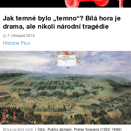
Jak temné bylo „temno“? Bílá hora je
drama, ale nikoli národní tragédie
7. listopad 2015
Historie Plus
Bitva na Bílé hoře
|
foto:
Public domain
,
Pieter Snayers (1592-1666)