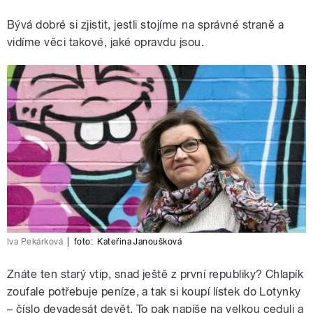
Bývá dobré si zjistit, jestli stojíme na správné straně a
vidíme věci takové, jaké opravdu jsou.
Iva Pekárková
|
foto:
Kateřina Janoušková
Znáte ten starý vtip, snad ještě z první republiky? Chlapík
zoufale potřebuje peníze, a tak si koupí lístek do Lotynky
– číslo devadesát devět. To pak napíše na velkou ceduli a