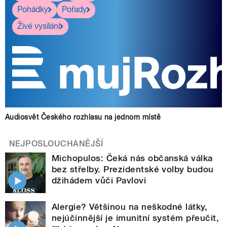
Pohádky
Pořady
Živé vysílání
Audiosvět Českého rozhlasu na jednom místě
NEJPOSLOUCHANĚJŠÍ
Michopulos: Čeká nás občanská válka
bez střelby. Prezidentské volby budou
džihádem vůči Pavlovi
Alergie? Většinou na neškodné látky,
nejúčinnější je imunitní systém přeučit,