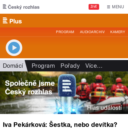
Přejít k hlavnímu obsahu
MENU
ŽIVĚ
PROGRAM
AUDIOARCHIV
KAMERY
Domácí
Program
Pořady
Více
…
Iva Pekárková: Šestka, nebo devítka?