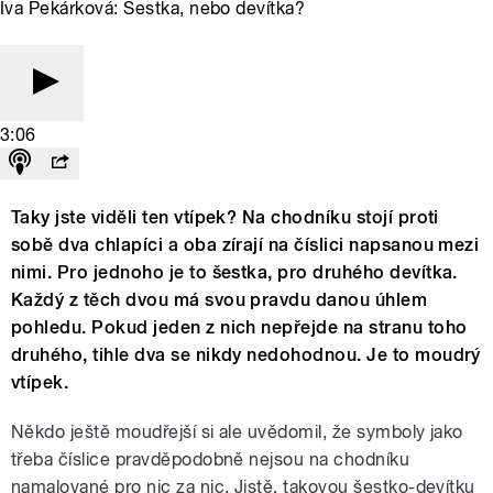
Iva Pekárková: Šestka, nebo devítka?
3:06
Taky jste viděli ten vtípek? Na chodníku stojí proti
sobě dva chlapíci a oba zírají na číslici napsanou mezi
nimi. Pro jednoho je to šestka, pro druhého devítka.
Každý z těch dvou má svou pravdu danou úhlem
pohledu. Pokud jeden z nich nepřejde na stranu toho
druhého, tihle dva se nikdy nedohodnou. Je to moudrý
vtípek.
Někdo ještě moudřejší si ale uvědomil, že symboly jako
třeba číslice pravděpodobně nejsou na chodníku
namalované pro nic za nic. Jistě, takovou šestko-devítku