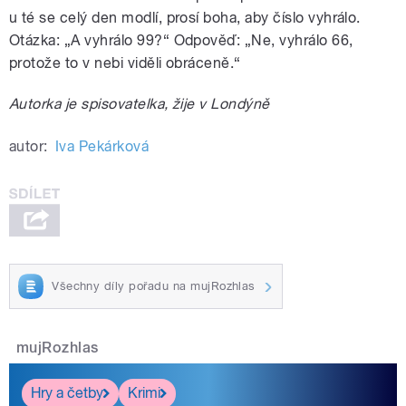
u té se celý den modlí, prosí boha, aby číslo vyhrálo.
Otázka: „A vyhrálo 99?“ Odpověď: „Ne, vyhrálo 66,
protože to v nebi viděli obráceně.“
Autorka je spisovatelka, žije v Londýně
autor:
Iva Pekárková
Všechny díly pořadu na mujRozhlas
mujRozhlas
Hry a četby
Krimi