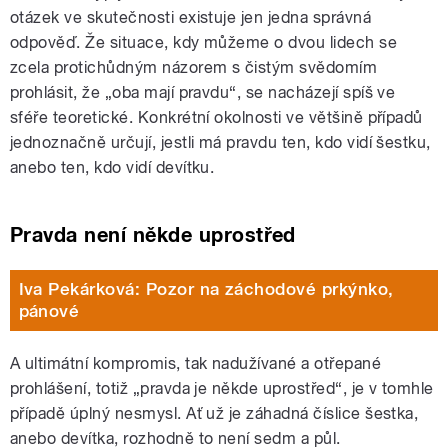
otázek ve skutečnosti existuje jen jedna správná
odpověď. Že situace, kdy můžeme o dvou lidech se
zcela protichůdným názorem s čistým svědomím
prohlásit, že „oba mají pravdu“, se nacházejí spíš ve
sféře teoretické. Konkrétní okolnosti ve většině případů
jednoznačně určují, jestli má pravdu ten, kdo vidí šestku,
anebo ten, kdo vidí devítku.
Pravda není někde uprostřed
Iva Pekárková: Pozor na záchodové prkýnko,
pánové
A ultimátní kompromis, tak nadužívané a otřepané
prohlášení, totiž „pravda je někde uprostřed“, je v tomhle
případě úplný nesmysl. Ať už je záhadná číslice šestka,
anebo devítka, rozhodně to není sedm a půl.