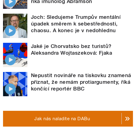
říká imunolog Abramson
Joch: Sledujeme Trumpův mentální
úpadek směrem k sebestřednosti,
chaosu. A konec je v nedohlednu
Jaké je Chorvatsko bez turistů?
Aleksandra Wojtaszeková: Fjaka
Nepustit novináře na tiskovku znamená
přiznat, že nemám protiargumenty, říká
končící reportér BBC
Jak nás naladíte na DABu