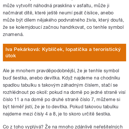
může vytvořit náhodná prasklina v asfaltu, může ji
načmárat dítě, které ještě neumí psát číslice, anebo
může být dílem nějakého podvratného živla, který doufá,
že se kolemjdoucí začnou handrkovat, co tenhle symbol
znamená.
Iva Pekárková: Kyblíček, lopatička a teroristický
útok
Ale je mnohem pravděpodobnější, že je tenhle symbol
buď šestka, anebo devítka. Když najdeme na chodníku
spadlou tabulku s takovým záhadným číslem, stačí se
rozhlédnout po okolí: pokud na domě po jedné straně visí
číslo 11 a na domě po druhé straně číslo 7, můžeme si
být téměř jistí, že je to devítka. Pokud takovou tabulku
najdeme mezi čísly 4 a 8, je to skoro určitě šestka.
Co z toho vyplývá? Že na mnoho zdánlivě neřešitelných