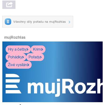
Všechny díly pořadu na mujRozhlas
mujRozhlas
Hry a četby
Krimi
Pohádky
Pořady
Živé vysílání