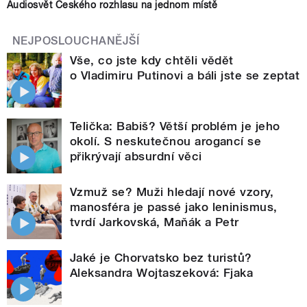
Audiosvět Českého rozhlasu na jednom místě
NEJPOSLOUCHANĚJŠÍ
Vše, co jste kdy chtěli vědět
o Vladimiru Putinovi a báli jste se zeptat
Telička: Babiš? Větší problém je jeho
okolí. S neskutečnou arogancí se
přikrývají absurdní věci
Vzmuž se? Muži hledají nové vzory,
manosféra je passé jako leninismus,
tvrdí Jarkovská, Maňák a Petr
Jaké je Chorvatsko bez turistů?
Aleksandra Wojtaszeková: Fjaka