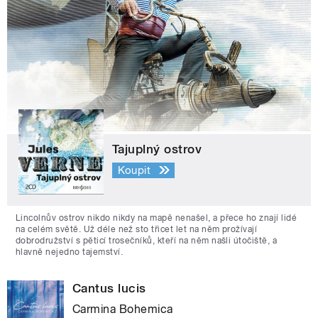
Tajuplný ostrov
Koupit
Lincolnův ostrov nikdo nikdy na mapě nenašel, a přece ho znají lidé
na celém světě. Už déle než sto třicet let na něm prožívají
dobrodružství s pěticí trosečníků, kteří na něm našli útočiště, a
hlavně nejedno tajemství.
Cantus lucis
Carmina Bohemica