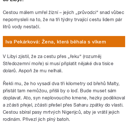
Cestou málem umřel žízní – jejich „průvodci“ snad vůbec
nepomysleli na to, že na tři týdny trvající cestu lidem pár
litrů vody nestačí.
Iva Pekárková: Žena, která běhala s vlkem
V Libyi zjistil, že za cestu přes „řeku“ (rozuměj
Středozemní moře) si musí připlatit nějaké dva tisíce
dolarů. Aspoň že mu nelhali.
Řekli mu, že ho vysadí dva tři kilometry od břehů Malty,
přistát tam nemůžou, přišli by o loď. Bude muset sám
doplavat. Ato, syn neplovoucího kmene, hezky poděkoval
a zčásti přejel, zčásti přešel přes Saharu zpátky do vlasti.
Cestou sbíral pasy mrtvých Nigerijců, aby je vrátil jejich
rodinám. Přivezl jich plný batoh.