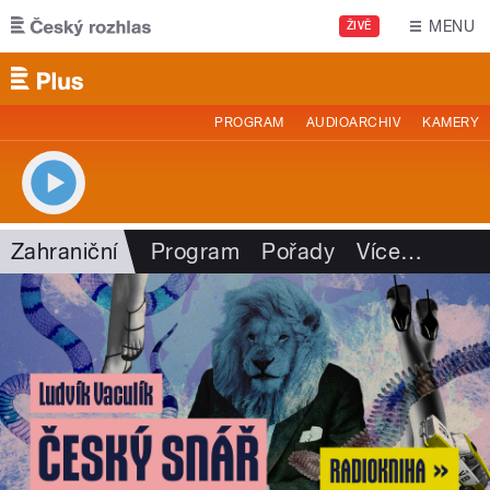
Přejít k hlavnímu obsahu
MENU
ŽIVĚ
PROGRAM
AUDIOARCHIV
KAMERY
Zahraniční
Program
Pořady
Více
…