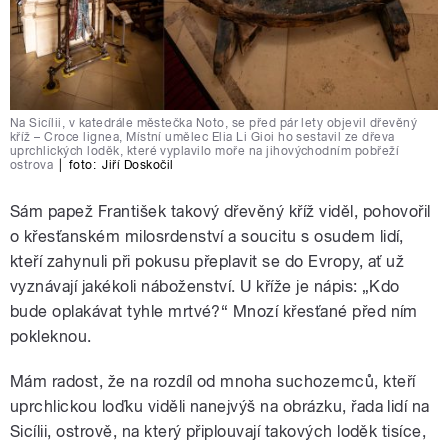
Na Sicílii, v katedrále městečka Noto, se před pár lety objevil dřevěný
kříž – Croce lignea, Místní umělec Elia Li Gioi ho sestavil ze dřeva
uprchlických loděk, které vyplavilo moře na jihovýchodním pobřeží
ostrova
|
foto:
Jiří Doskočil
Sám papež František takový dřevěný kříž viděl, pohovořil
o křesťanském milosrdenství a soucitu s osudem lidí,
kteří zahynuli při pokusu přeplavit se do Evropy, ať už
vyznávají jakékoli náboženství. U kříže je nápis: „Kdo
bude oplakávat tyhle mrtvé?“ Mnozí křesťané před ním
pokleknou.
Mám radost, že na rozdíl od mnoha suchozemců, kteří
uprchlickou loďku viděli nanejvýš na obrázku, řada lidí na
Sicílii, ostrově, na který připlouvají takových loděk tisíce,