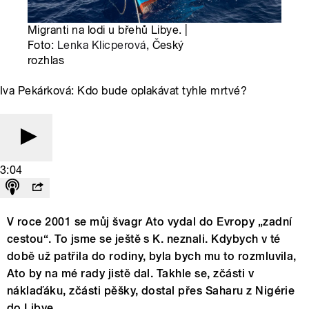
Migranti na lodi u břehů Libye. |
Foto:
Lenka Klicperová
, Český
rozhlas
Iva Pekárková: Kdo bude oplakávat tyhle mrtvé?
3:04
V roce 2001 se můj švagr Ato vydal do Evropy „zadní
cestou“. To jsme se ještě s K. neznali. Kdybych v té
době už patřila do rodiny, byla bych mu to rozmluvila,
Ato by na mé rady jistě dal. Takhle se, zčásti v
náklaďáku, zčásti pěšky, dostal přes Saharu z Nigérie
do Libye.