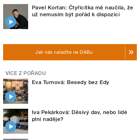
Pavel Kortan: Čtyřicítka mě naučila, že
už nemusím být pořád k dispozici
Jak nás naladíte na DABu
VÍCE Z POŘADU
Eva Turnová: Besedy bez Edy
Iva Pekárková: Děsivý dav, nebo lidé
plní naděje?