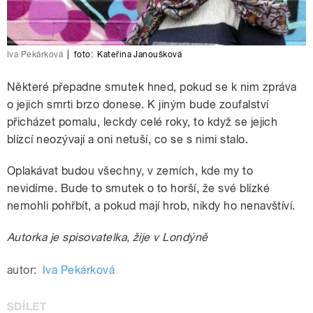
Iva Pekárková
|
foto:
Kateřina Janoušková
Některé přepadne smutek hned, pokud se k nim zpráva
o jejich smrti brzo donese. K jiným bude zoufalství
přicházet pomalu, leckdy celé roky, to když se jejich
blízcí neozývají a oni netuší, co se s nimi stalo.
Oplakávat budou všechny, v zemích, kde my to
nevidíme. Bude to smutek o to horší, že své blízké
nemohli pohřbít, a pokud mají hrob, nikdy ho nenavštíví.
Autorka je spisovatelka, žije v Londýně
autor:
Iva Pekárková