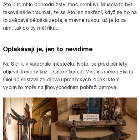
Ato o tomhle dobrodružství moc nemluví. Musela to být
taková série traumat, že se Ato jen zakření, když se ho na
to zvědavá běloška zeptá, a mávne rukou: už je to za
ním, tak co by měl říkat.
Oplakávají je, jen to nevidíme
Na Sicílii, v katedrále městečka Noto, se před pár lety
objevil dřevěný kříž – Croce lignea. Místní umělec Elia Li
Gioi ho sestavil ze dřeva uprchlických loděk, které
vyplavilo moře na jihovýchodním pobřeží ostrova.