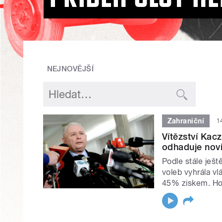
NEJNOVĚJŠÍ
Zahraniční
1
Vítězství Kac
odhaduje novi
Podle stále ješ
voleb vyhrála vl
45% ziskem. Hos