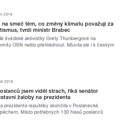
jen 2019
 na smeč těm, co změny klimatu považují za
atismus, tvrdí ministr Brabec
é švédské aktivistky Grety Thunbergové na
mitu OSN nešlo přehlédnout. Mluvila ale i k českým
áří 2019
oslanců jsem viděl strach, říká senátor
ústavní žaloby na prezidenta
na prezidenta republiky skončila v Poslanecké
ěchem. Místo potřebných 130 hlasů poslanců