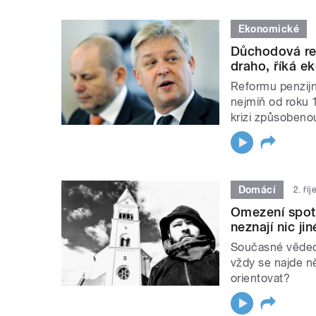
Ekonomické
Důchodová re
draho, říká 
Reformu penzijn
nejmíň od roku 1
krizi způsobeno
Domácí
2. ří
Omezení spotř
neznají nic ji
Současné vědeck
vždy se najde n
orientovat?