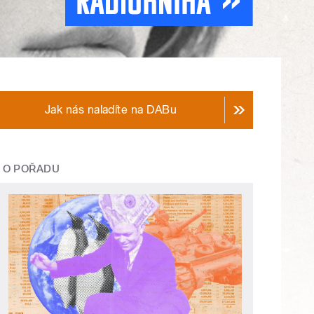
Jak nás naladíte na DABu
O POŘADU