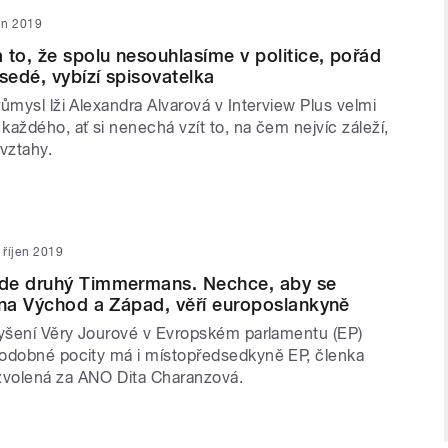
jen 2019
 to, že spolu nesouhlasíme v politice, pořád
sedé, vybízí spisovatelka
ůmysl lži Alexandra Alvarová v Interview Plus velmi
aždého, ať si nenechá vzít to, na čem nejvíc záleží,
vztahy.
. říjen 2019
de druhý Timmermans. Nechce, aby se
 na Východ a Západ, věří europoslankyně
lyšení Věry Jourové v Evropském parlamentu (EP)
odobné pocity má i místopředsedkyně EP, členka
volená za ANO Dita Charanzová.