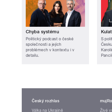
Chyba systému
Kulat
Politický podcast o české
S poli
společnosti a jejích
Česku
problémech v kontextu i v
Karol
detailu.
Pancíř
Český rozhlas
mujRo
Válka na Ukrajině
Živé v