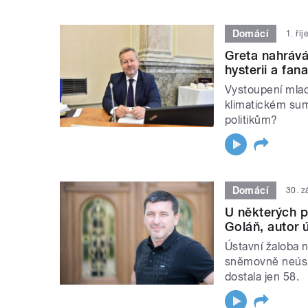
Domácí
1. ří
Greta nahrává
hysterii a fan
Vystoupení mlad
klimatickém sum
politikům?
Domácí
30. z
U některých p
Goláň, autor 
Ústavní žaloba 
sněmovně neúsp
dostala jen 58.