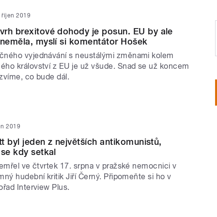
. říjen 2019
rh brexitové dohody je posun. EU by ale
 neměla, myslí si komentátor Hošek
čného vyjednávání s neustálými změnami kolem
ho království z EU je už všude. Snad se už koncem
zvíme, co bude dál.
jen 2019
tt byl jeden z největších antikomunistů,
 se kdy setkal
zemřel ve čtvrtek 17. srpna v pražské nemocnici v
ný hudební kritik Jiří Černý. Připomeňte si ho v
ořad Interview Plus.