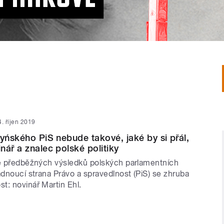
4. říjen 2019
zyńského PiS nebude takové, jaké by si přál,
nář a znalec polské politiky
tě předběžných výsledků polských parlamentních
ádnoucí strana Právo a spravedlnost (PiS) se zhruba
t: novinář Martin Ehl.