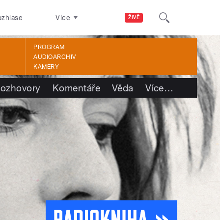
ozhlase
Více
ŽIVĚ
PROGRAM
AUDIOARCHIV
KAMERY
ozhovory
Komentáře
Věda
Více
…