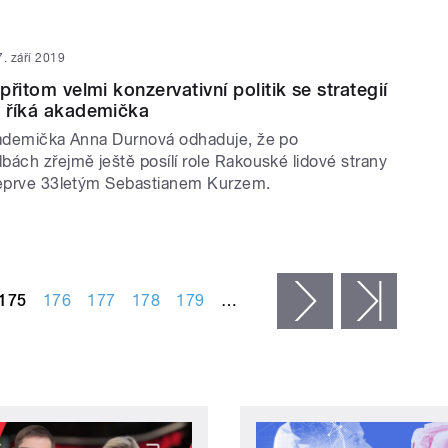
7. září 2019
 přitom velmi konzervativní politik se strategií
, říká akademička
kademička Anna Durnová odhaduje, že po
bách zřejmě ještě posílí role Rakouské lidové strany
teprve 33letým Sebastianem Kurzem.
175
176
177
178
179
…
následující ›
posled