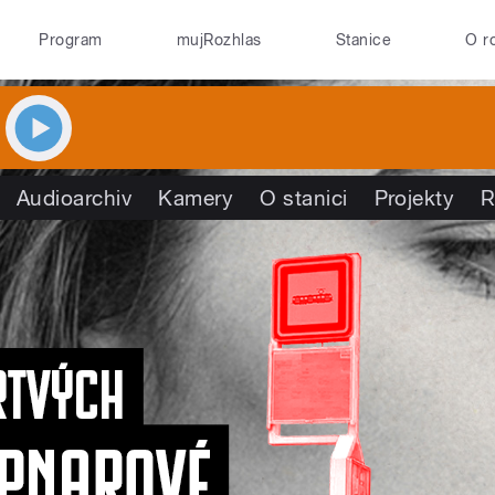
Program
mujRozhlas
Stanice
O r
Audioarchiv
Kamery
O stanici
Projekty
R