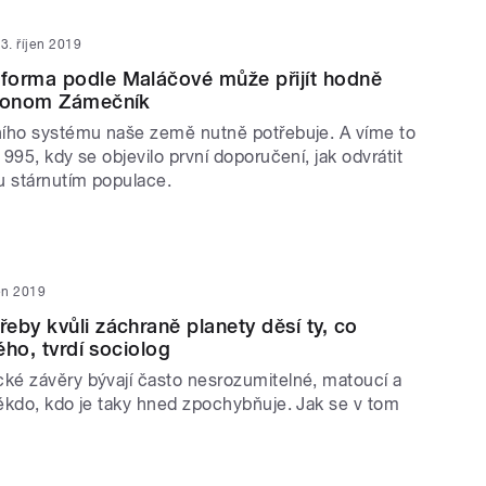
3. říjen 2019
forma podle Maláčové může přijít hodně
ekonom Zámečník
ího systému naše země nutně potřebuje. A víme to
995, kdy se objevilo první doporučení, jak odvrátit
u stárnutím populace.
jen 2019
eby kvůli záchraně planety děsí ty, co
ného, tvrdí sociolog
é závěry bývají často nesrozumitelné, matoucí a
ěkdo, kdo je taky hned zpochybňuje. Jak se v tom