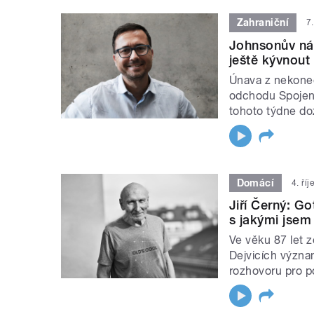
Zahraniční
7
Johnsonův náv
ještě kývnout
Únava z nekone
odchodu Spojené
tohoto týdne do
Domácí
4. ří
Jiří Černý: Go
s jakými jsem
Ve věku 87 let 
Dejvicích význam
rozhovoru pro p