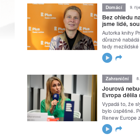
Domácí
9. ří
Bez ohledu na
jsme lidé, sou
Autorka knihy Pr
důrazně nabádá k
tedy mezilidské 
Zahraniční
8
Jourová nebu
Evropa dělila
Vypadá to, že s
bylo úspěšné. P
Renew Europe z