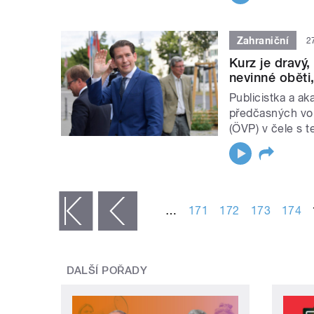
Zahraniční
2
Kurz je dravý,
nevinné oběti
Publicistka a a
předčasných vol
(ÖVP) v čele s 
STRÁNKY
…
171
172
173
174
« první
‹ předchozí
DALŠÍ POŘADY