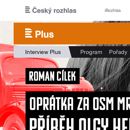
Přejít k hlavnímu obsahu
iRozhlas
Interview Plus
Program
Pořady