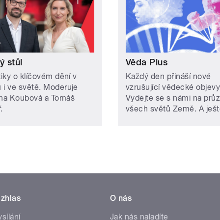
ý stůl
Věda Plus
tiky o klíčovém dění v
Každý den přináší nové
 i ve světě. Moderuje
vzrušující vědecké objevy
ína Koubová a Tomáš
Vydejte se s námi na pr
.
všech světů Země. A ješt
zhlas
O nás
ysílání
Jak nás naladíte