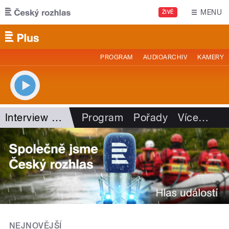
Přejít k hlavnímu obsahu
MENU
ŽIVĚ
PROGRAM
AUDIOARCHIV
KAMERY
Interview Plus
Program
Pořady
Více
…
NEJNOVĚJŠÍ