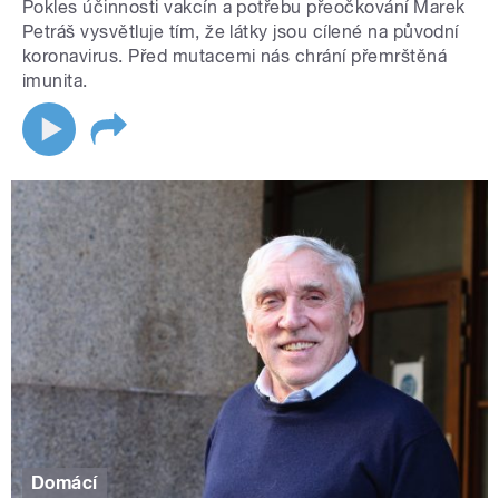
Pokles účinnosti vakcín a potřebu přeočkování Marek
Petráš vysvětluje tím, že látky jsou cílené na původní
koronavirus. Před mutacemi nás chrání přemrštěná
imunita.
Domácí