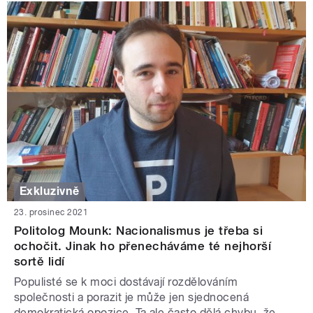
Exkluzivně
23. prosinec 2021
Politolog Mounk: Nacionalismus je třeba si
ochočit. Jinak ho přenecháváme té nejhorší
sortě lidí
Populisté se k moci dostávají rozdělováním
společnosti a porazit je může jen sjednocená
demokratická opozice. Ta ale často dělá chybu, že