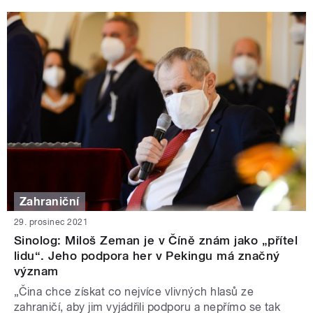
Zahraniční
29. prosinec 2021
Sinolog: Miloš Zeman je v Číně znám jako „přítel
lidu“. Jeho podpora her v Pekingu má značný
význam
„Čina chce získat co nejvíce vlivných hlasů ze
zahraničí, aby jim vyjádřili podporu a nepřímo se tak