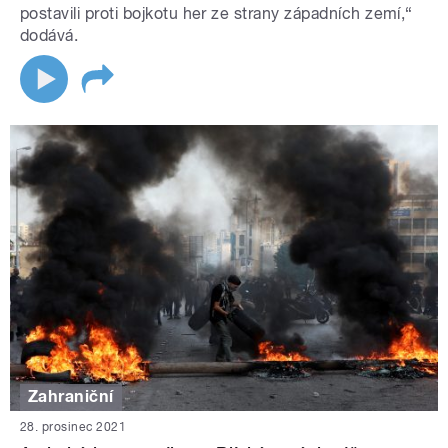
postavili proti bojkotu her ze strany západních zemí,“
dodává.
Zahraniční
28. prosinec 2021