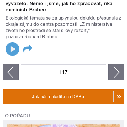
vyváželo. Neměli jsme, jak ho zpracovat, říká
exministr Brabec
Ekologická témata se za uplynulou dekádu přesunula z
okraje zájmu do centra pozornosti. „Z ministerstva
životního prostředí se stal silový rezort,“
přiznává Richard Brabec.
STRÁNKY
117
n
zí
Jak nás naladíte na DABu
O POŘADU