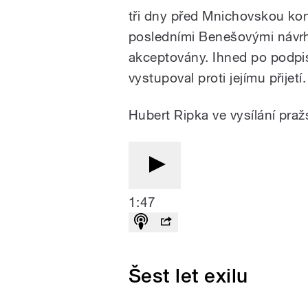
tři dny před Mnichovskou kon
posledními Benešovými návrhy
akceptovány. Ihned po podpis
vystupoval proti jejímu přijetí.
Hubert Ripka ve vysílání pra
1:47
Šest let exilu