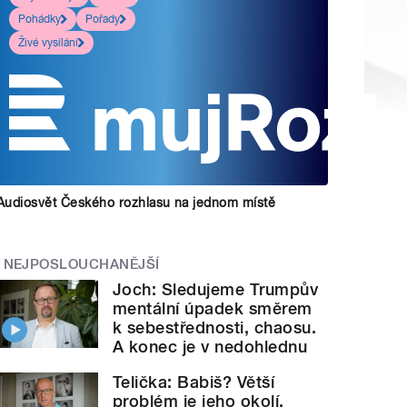
Pohádky
Pořady
Živé vysílání
Audiosvět Českého rozhlasu na jednom místě
NEJPOSLOUCHANĚJŠÍ
Joch: Sledujeme Trumpův
mentální úpadek směrem
k sebestřednosti, chaosu.
A konec je v nedohlednu
Telička: Babiš? Větší
problém je jeho okolí.