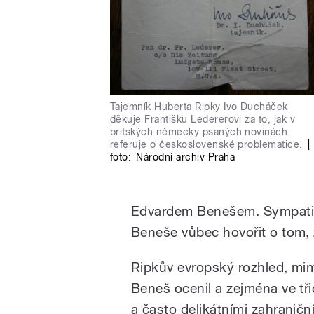
Tajemník Huberta Ripky Ivo Ducháček
děkuje Františku Ledererovi za to, jak v
britských německy psaných novinách
referuje o československé problematice.
|
foto:
Národní archiv Praha
Edvardem Benešem. Sympatie b
Beneše vůbec hovořit o tom,
Ripkův evropský rozhled, mi
Beneš ocenil a zejména ve tři
a často delikátními zahranič