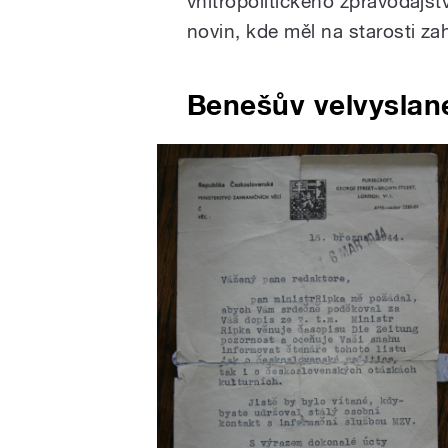
vnitropolitického zpravodajst
novin, kde měl na starosti za
Benešův velvyslan