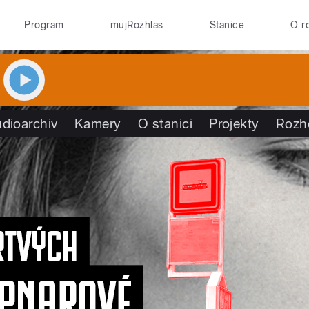
Program
mujRozhlas
Stanice
O r
dioarchiv
Kamery
O stanici
Projekty
Rozh