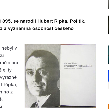
1895, se narodil Hubert Ripka. Politik,
vlád a významná osobnost českého
 nebyl v
ku
měla ani
 elity
 výrazné
rt Ripka,
ního z
ě.
í