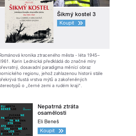
Šikmý kostel 3
Koupit
Románová kronika ztraceného města - léta 1945–
1961. Karin Lednická předkládá do značné míry
převratný, dosavadní paradigma měnící obraz
hornického regionu, jehož zahlazenou historii stále
překrývá tlustá vrstva mýtů a zakořeněných
stereotypů o „černé zemi a rudém kraji“.
Nepatrná ztráta
osamělosti
Eli Beneš
Koupit