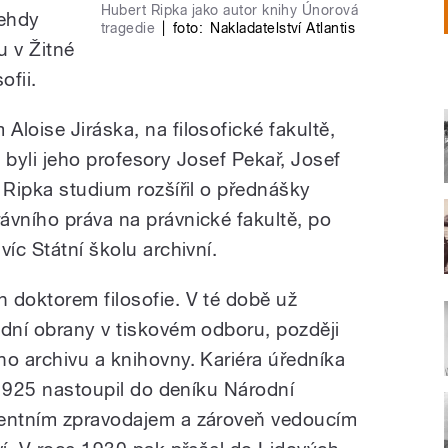
Hubert Ripka jako autor knihy Únorová
tehdy
tragedie
|
foto:
Nakladatelství Atlantis
 v Žitné
ofii.
loise Jiráska, na filosofické fakultě,
i, byli jeho profesory Josef Pekař, Josef
 Ripka studium rozšířil o přednášky
ávního práva na právnické fakultě, po
íc Státní školu archivní.
 doktorem filosofie. V té době už
odní obrany v tiskovém odboru, později
ho archivu a knihovny. Kariéra úředníka
e 1925 nastoupil do deníku Národní
mentním zpravodajem a zároveň vedoucím