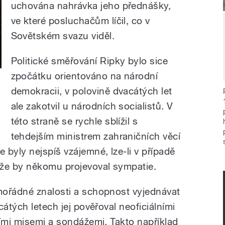
uchována nahrávka jeho přednášky,
ve které posluchačům líčil, co v
Sovětském svazu viděl.
Politické směřování Ripky bylo sice
zpočátku orientováno na národní
demokracii, v polovině dvacátých let
ale zakotvil u národních socialistů. V
této straně se rychle sblížil s
tehdejším ministrem zahraničních věcí
yly nejspíš vzájemné, lze-li v případě
 že by někomu projevoval sympatie.
mořádné znalosti a schopnost vyjednávat
cátých letech jej pověřoval neoficiálními
ními misemi a sondážemi. Takto například