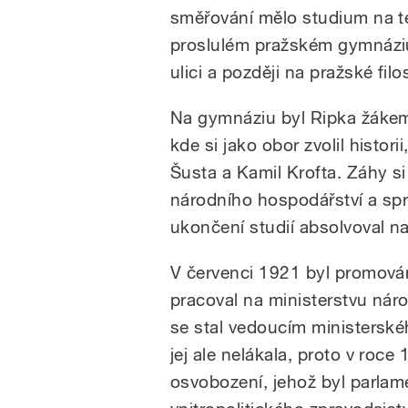
směřování mělo studium na 
proslulém pražském gymnáziu
ulici a později na pražské filos
Na gymnáziu byl Ripka žákem A
kde si jako obor zvolil histori
Šusta a Kamil Krofta. Záhy si
národního hospodářství a spr
ukončení studií absolvoval nav
V červenci 1921 byl promován
pracoval na ministerstvu nár
se stal vedoucím ministerské
jej ale nelákala, proto v roc
osvobození, jehož byl parla