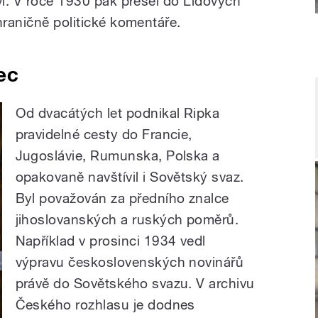
ví. V roce 1930 pak přešel do Lidových
hraničně politické komentáře.
ec
Od dvacátých let podnikal Ripka
pravidelné cesty do Francie,
Jugoslávie, Rumunska, Polska a
opakovaně navštívil i Sovětský svaz.
Byl považován za předního znalce
jihoslovanských a ruských poměrů.
Například v prosinci 1934 vedl
výpravu československých novinářů
právě do Sovětského svazu. V archivu
Českého rozhlasu je dodnes