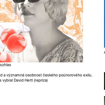
rozhlas
a vlád a významná osobnost českého poúnorového exilu.
vybral David Hertl (repríza)