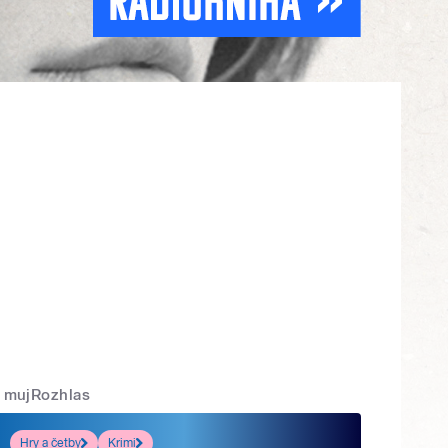
mujRozhlas
Hry a četby
Krimi