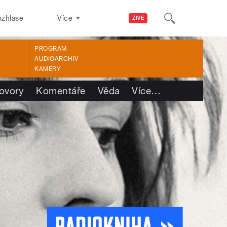
ozhlase
Více
ŽIVĚ
PROGRAM
AUDIOARCHIV
KAMERY
ovory
Komentáře
Věda
Více
…