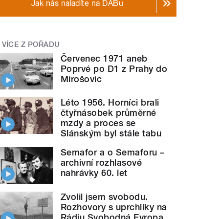
Jak nás naladíte na DABu
VÍCE Z POŘADU
Červenec 1971 aneb
Poprvé po D1 z Prahy do
Mirošovic
Léto 1956. Horníci brali
čtyřnásobek průměrné
mzdy a proces se
Slánským byl stále tabu
Semafor a o Semaforu –
archivní rozhlasové
nahrávky 60. let
Zvolil jsem svobodu.
Rozhovory s uprchlíky na
Rádiu Svobodná Evropa