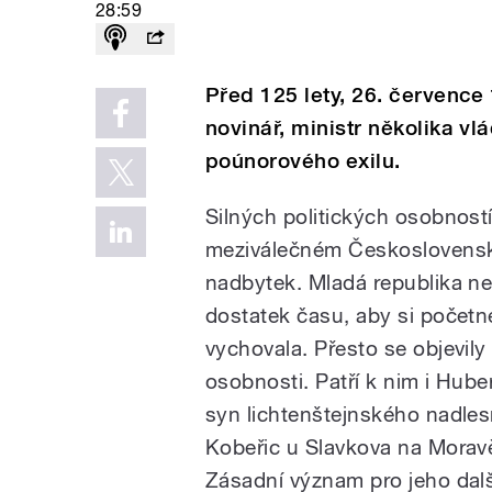
28:59
Před 125 lety, 26. července 
novinář, ministr několika 
poúnorového exilu.
Silných politických osobností
meziválečném Českoslovens
nadbytek. Mladá republika ne
dostatek času, aby si početné
vychovala. Přesto se objevily
osobnosti. Patří k nim i Hube
syn lichtenštejnského nadles
Kobeřic u Slavkova na Morav
Zásadní význam pro jeho dalš