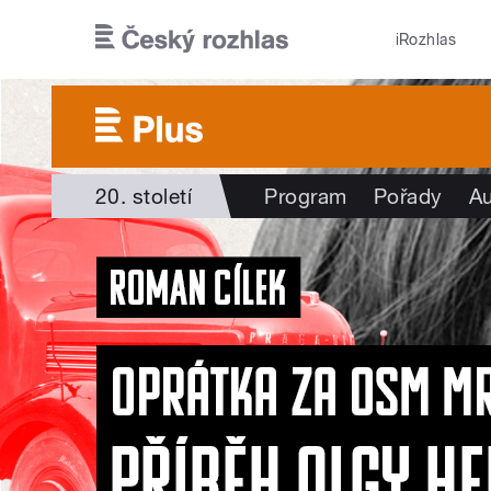
Přejít k hlavnímu obsahu
iRozhlas
20. století
Program
Pořady
Au