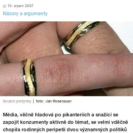
10. srpen 2007
Názory a argumenty
Snubní prstýnky
|
foto:
Jan Rosenauer
Média, věčně hladová po pikanteriích a snažící se
zapojit konzumenty aktivně do témat, se velmi vděčně
chopila rodinných peripetií dvou významných politiků