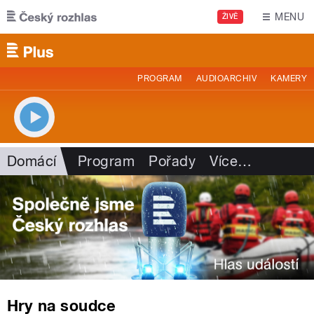
Přejít k hlavnímu obsahu
MENU
ŽIVĚ
PROGRAM
AUDIOARCHIV
KAMERY
Domácí
Program
Pořady
Více
…
Hry na soudce