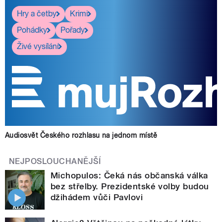
Hry a četby
Krimi
Pohádky
Pořady
Živé vysílání
Audiosvět Českého rozhlasu na jednom místě
NEJPOSLOUCHANĚJŠÍ
Michopulos: Čeká nás občanská válka
bez střelby. Prezidentské volby budou
džihádem vůči Pavlovi