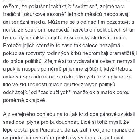
ovšem, že pokušení takříkajíc "svézt se", zejména v
tradiční "okurkové sezóně" letních měsíců neodolávají
ani seriózní média. Můžeme se sice nad tím pozastavit a
říci si, že soukromí předsedů největších politických stran
by mohly například nejčtenější deníky sledovat méně.
Protože jejich čtenáře to zase tak dalece nezajímá -
pokud se rozvraty rodinných krbů nepromítají dramatičtěji
do práce politiků. Zřejmě si to vydavatelé ovšem nemyslí
a pak je naopak poměrně příjemné zjištění, když třeba z
ankety uspořádané na zakázku vlivných novin plyne, že
lidé ve skutečnosti mladé družky zralých politiků
odcházející od "zasloužilých" manželek a matek berou
poměrně okrajově.
A z veřejného pohledu na to, jak krizi oba pánové zvládali
snad cosi plyne pro budoucnost. Lidé si totiž myslí, že
lépe obstál pan Paroubek. Jenže zatímco jeho manželce
se podařilo novinářům prakticky vyhnout a zachovat