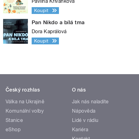
Pavlína Křivánková
Koupit
Pan Nikdo a bílá tma
Dora Kaprálová
Koupit
Český rozhlas
O nás
Válka na Ukrajině
Jak nás naladíte
Komunální volby
Nápověda
Stanice
Lidé v rádiu
eShop
Kariéra
Kontakt