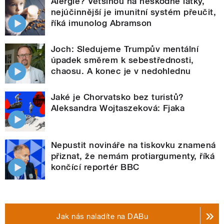
Alergie? Většinou na neškodné látky,
nejúčinnější je imunitní systém přeučit,
říká imunolog Abramson
Joch: Sledujeme Trumpův mentální
úpadek směrem k sebestřednosti,
chaosu. A konec je v nedohlednu
Jaké je Chorvatsko bez turistů?
Aleksandra Wojtaszeková: Fjaka
Nepustit novináře na tiskovku znamená
přiznat, že nemám protiargumenty, říká
končící reportér BBC
Jak nás naladíte na DABu