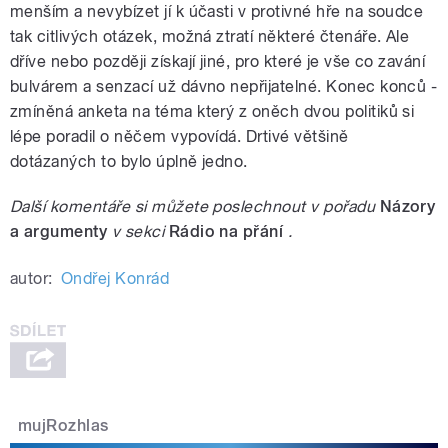
menším a nevybízet jí k účasti v protivné hře na soudce
tak citlivých otázek, možná ztratí některé čtenáře. Ale
dříve nebo později získají jiné, pro které je vše co zavání
bulvárem a senzací už dávno nepřijatelné. Konec konců -
zmíněná anketa na téma který z oněch dvou politiků si
lépe poradil o něčem vypovídá. Drtivé většině
dotázaných to bylo úplně jedno.
Další komentáře si můžete poslechnout v pořadu
Názory
a argumenty
v sekci
Rádio na přání
.
autor:
Ondřej Konrád
mujRozhlas