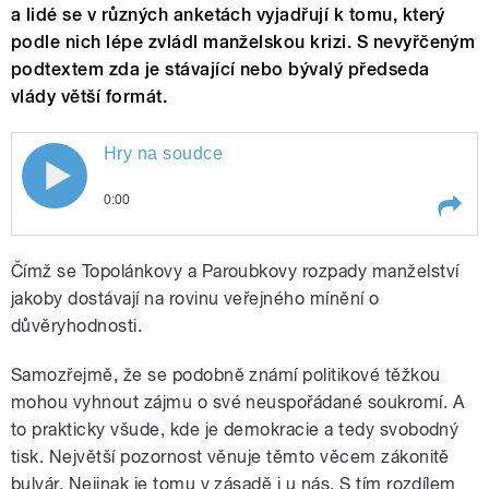
a lidé se v různých anketách vyjadřují k tomu, který
podle nich lépe zvládl manželskou krizi. S nevyřčeným
podtextem zda je stávající nebo bývalý předseda
vlády větší formát.
Hry na soudce
0:00
Play /
Hry na soudce
Čímž se Topolánkovy a Paroubkovy rozpady manželství
jakoby dostávají na rovinu veřejného mínění o
důvěryhodnosti.
Samozřejmě, že se podobně známí politikové těžkou
mohou vyhnout zájmu o své neuspořádané soukromí. A
to prakticky všude, kde je demokracie a tedy svobodný
tisk. Největší pozornost věnuje těmto věcem zákonitě
pause
bulvár. Nejinak je tomu v zásadě i u nás. S tím rozdílem