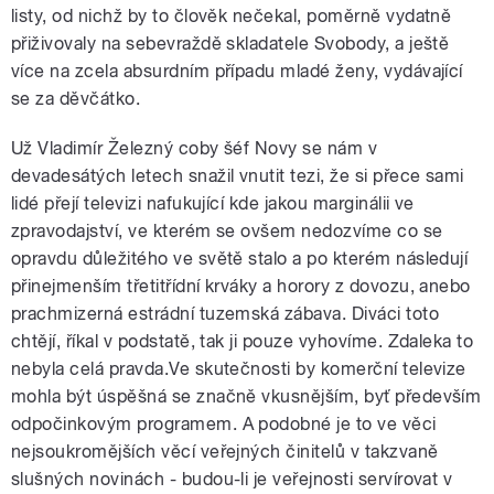
listy, od nichž by to člověk nečekal, poměrně vydatně
přiživovaly na sebevraždě skladatele Svobody, a ještě
více na zcela absurdním případu mladé ženy, vydávající
se za děvčátko.
Už Vladimír Železný coby šéf Novy se nám v
devadesátých letech snažil vnutit tezi, že si přece sami
lidé přejí televizi nafukující kde jakou marginálii ve
zpravodajství, ve kterém se ovšem nedozvíme co se
opravdu důležitého ve světě stalo a po kterém následují
přinejmenším třetitřídní krváky a horory z dovozu, anebo
prachmizerná estrádní tuzemská zábava. Diváci toto
chtějí, říkal v podstatě, tak ji pouze vyhovíme. Zdaleka to
nebyla celá pravda.Ve skutečnosti by komerční televize
mohla být úspěšná se značně vkusnějším, byť především
odpočinkovým programem. A podobné je to ve věci
nejsoukromějších věcí veřejných činitelů v takzvaně
slušných novinách - budou-li je veřejnosti servírovat v