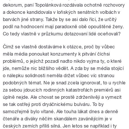
dekorum, paní Topolánková rozdávala ochotně rozhovory
a dokonce kandidovala v loňských senátních volbách v
barvách jiné strany. Takže by se asi dalo říci, že určitý
podíl na hodnocení mají paradoxně obě opouštěné ženy.
Co tedy vlastně v průzkumu dotazovaní lidé oceňovali?
Čímž se vlastně dostáváme k otázce, proč by vůbec
měla média ponoukat konzumenty k pitvání číchsi
problémů, o jejichž pozadí nadto nikdo vyjma ty, o které
jde, nemůže nic bližšího vědět. A zda by se média stojící
o nálepku solidnosti neměla držet vůbec víc stranou
podobných témat. Ne je snad zcela ignorovat, to u rychle
za sebou jdoucích rodinných katastrofách premiérů asi
úplně nejde. Ale chovat se prostě zdrženlivěji a vymezit
se tak ostřeji proti dryáčnickému bulváru. To by
samozřejmě bylo vítané. Ale touha lákat dnes a denně
čtenáře a diváky něčím skandálem zavánějícím je v
českých zemích příliš silná. Jen letos se například i ty