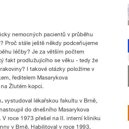
gicky nemocných pacientů v průběhu
t? Proč stále ještě někdy podceňujeme
ůběhu léčby? Je za větším počtem
 fakt prodlužujícího se věku - tedy že
 rakoviny? I takové otázky položíme v
íčkem, ředitelem Masarykova
 na Žlutém kopci.
c.
vystudoval lékařskou fakultu v Brně,
 nastoupil do dnešního Masarykova
V roce 1973 přešel na II. interní kliniku
nny v Brně. Habilitoval v roce 1993,