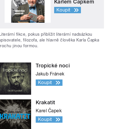
Karlem Čapkem
Koupit
Literární fikce, pokus přiblížit literární nadsázkou
spisovatele, filozofa, ale hlavně člověka Karla Čapka
trochu jinou formou.
Tropické noci
Jakub Fránek
Koupit
Krakatit
Karel Čapek
Koupit