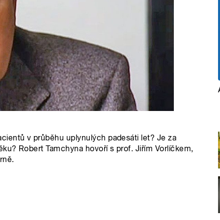
ientů v průběhu uplynulých padesáti let? Je za
ěku? Robert Tamchyna hovoří s prof. Jiřím Vorlíčkem,
rně.