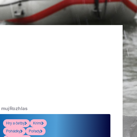
mujRozhlas
Hry a četby
Krimi
Pohádky
Pořady