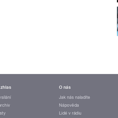
zhlas
O nás
ysílání
Jak nás naladíte
rchiv
Nápověda
sty
Lidé v rádiu