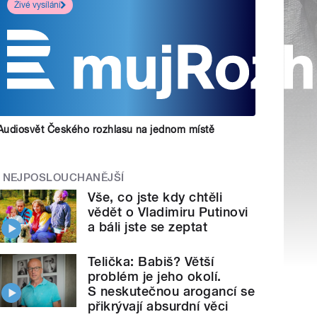
Živé vysílání
Audiosvět Českého rozhlasu na jednom místě
NEJPOSLOUCHANĚJŠÍ
Vše, co jste kdy chtěli
vědět o Vladimiru Putinovi
a báli jste se zeptat
Telička: Babiš? Větší
problém je jeho okolí.
S neskutečnou arogancí se
přikrývají absurdní věci