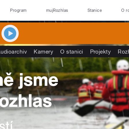
Program
mujRozhlas
Stanice
O r
udioarchiv
Kamery
O stanici
Projekty
Roz