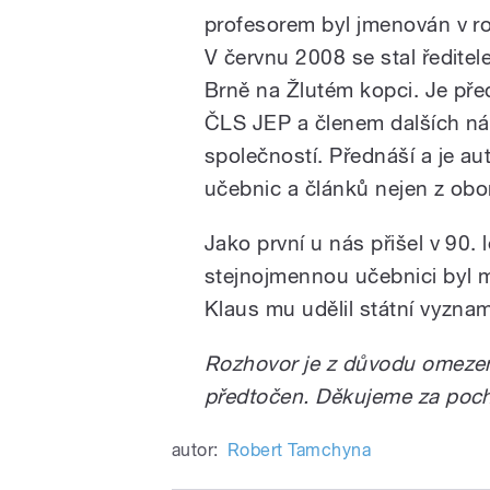
profesorem byl jmenován v r
V červnu 2008 se stal ředit
Brně na Žlutém kopci. Je př
ČLS JEP a členem dalších n
společností. Přednáší a je a
učebnic a článků nejen z ob
Jako první u nás přišel v 90.
stejnojmennou učebnici byl 
Klaus mu udělil státní vyznam
Rozhovor je z důvodu omeze
předtočen. Děkujeme za poc
autor:
Robert Tamchyna