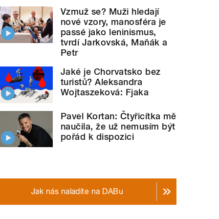
Vzmuž se? Muži hledají
nové vzory, manosféra je
passé jako leninismus,
tvrdí Jarkovská, Maňák a
Petr
Jaké je Chorvatsko bez
turistů? Aleksandra
Wojtaszeková: Fjaka
Pavel Kortan: Čtyřicítka mě
naučila, že už nemusím být
pořád k dispozici
Jak nás naladíte na DABu