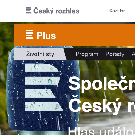
Přejít k hlavnímu obsahu
iRozhlas
Životní styl
Program
Pořady
A