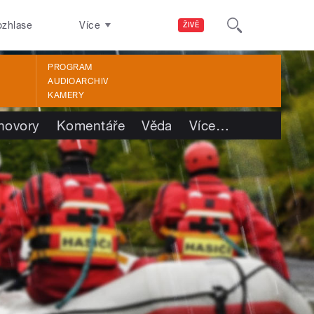
ozhlase
Více
ŽIVĚ
PROGRAM
AUDIOARCHIV
KAMERY
hovory
Komentáře
Věda
Více
…