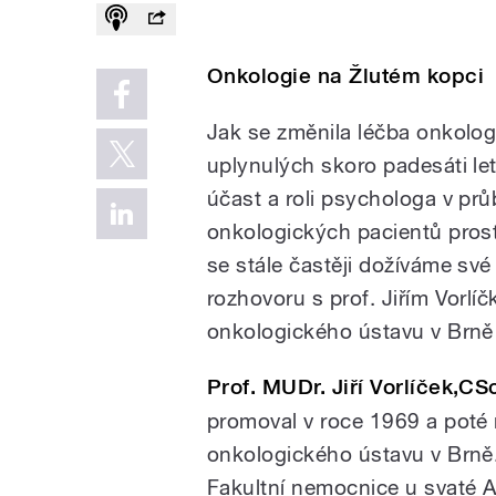
Onkologie na Žlutém kopci
Jak se změnila léčba onkolo
uplynulých skoro padesáti le
účast a roli psychologa v pr
onkologických pacientů prostý
se stále častěji dožíváme své
rozhovoru s prof. Jiřím Vorl
onkologického ústavu v Brně
Prof. MUDr. Jiří Vorlíček,CS
promoval v roce 1969 a poté
onkologického ústavu v Brně. 
Fakultní nemocnice u svaté A