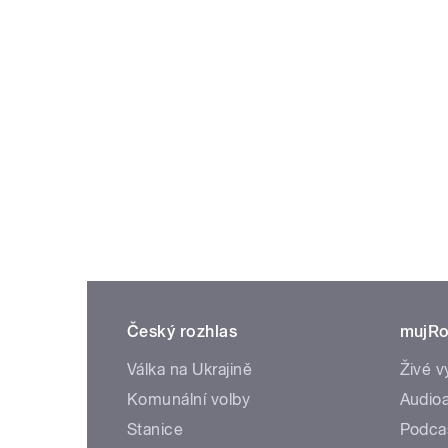
Český rozhlas
mujRo
Válka na Ukrajině
Živé v
Komunální volby
Audioa
Stanice
Podca