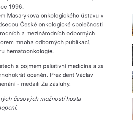
oce 1996.
elem Masarykova onkologického ústavu v
edsedou České onkologické společnosti
árodních a mezinárodních odborných
utorem mnoha odborných publikací,
oru hematoonkologie.
 letech s pojmem paliativní medicína a za
mnohokrát oceněn. Prezident Václav
enání - medaili Za zásluhy.
ných časových možností hosta
hopení.