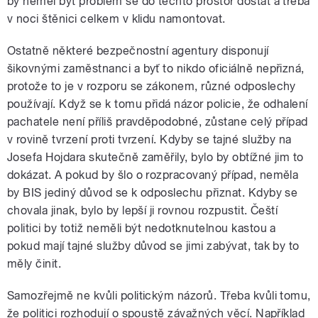
by neměl být problém se do těchto prostor dostat a třeba
v noci štěnici celkem v klidu namontovat.
Ostatně některé bezpečnostní agentury disponují
šikovnými zaměstnanci a byť to nikdo oficiálně nepřizná,
protože to je v rozporu se zákonem, různé odposlechy
používají. Když se k tomu přidá názor policie, že odhalení
pachatele není příliš pravděpodobné, zůstane celý případ
v rovině tvrzení proti tvrzení. Kdyby se tajné služby na
Josefa Hojdara skutečně zaměřily, bylo by obtížné jim to
dokázat. A pokud by šlo o rozpracovaný případ, neměla
by BIS jediný důvod se k odposlechu přiznat. Kdyby se
chovala jinak, bylo by lepší ji rovnou rozpustit. Čeští
politici by totiž neměli být nedotknutelnou kastou a
pokud mají tajné služby důvod se jimi zabývat, tak by to
měly činit.
Samozřejmě ne kvůli politickým názorů. Třeba kvůli tomu,
že politici rozhodují o spoustě závažných věcí. Například