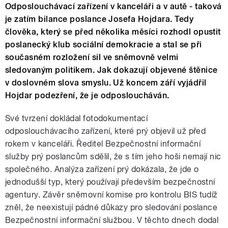
Odposlouchávací zařízení v kanceláři a v autě - taková
je zatím bilance poslance Josefa Hojdara. Tedy
člověka, který se před několika měsíci rozhodl opustit
poslanecký klub sociální demokracie a stal se při
současném rozložení sil ve sněmovně velmi
sledovaným politikem. Jak dokazují objevené štěnice
v doslovném slova smyslu. Už koncem září vyjádřil
Hojdar podezření, že je odposloucháván.
Své tvrzení dokládal fotodokumentací
odposlouchávacího zařízení, které prý objevil už před
rokem v kanceláři. Ředitel Bezpečnostní informační
služby prý poslancům sdělil, že s tím jeho hoši nemají nic
společného. Analýza zařízení prý dokázala, že jde o
jednodušší typ, který používají především bezpečnostní
agentury. Závěr sněmovní komise pro kontrolu BIS tudíž
zněl, že neexistují pádné důkazy pro sledování poslance
Bezpečnostní informační službou. V těchto dnech dodal