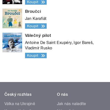
Koupit
Broučci
Jan Karafiát
Koupit
Válečný pilot
Antoine De Saint Exupéry, Igor Bareš,
Vladimír Rusko
Koupit
Český rozhlas
O nás
Válka na Ukrajině
Jak nás naladíte