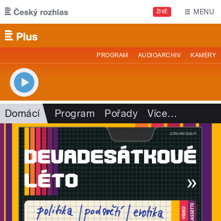
Přejít k hlavnímu obsahu
MENU
ŽIVĚ
PROGRAM
AUDIOARCHIV
KAMERY
Domácí
Program
Pořady
Více
…