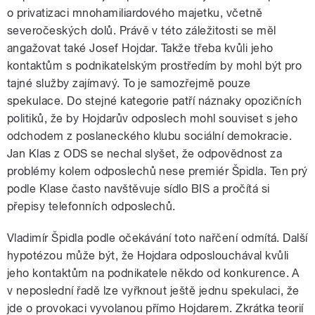
o privatizaci mnohamiliardového majetku, včetně
severočeských dolů. Právě v této záležitosti se měl
angažovat také Josef Hojdar. Takže třeba kvůli jeho
kontaktům s podnikatelským prostředím by mohl být pro
tajné služby zajímavý. To je samozřejmě pouze
spekulace. Do stejné kategorie patří náznaky opozičních
politiků, že by Hojdarův odposlech mohl souviset s jeho
odchodem z poslaneckého klubu sociální demokracie.
Jan Klas z ODS se nechal slyšet, že odpovědnost za
problémy kolem odposlechů nese premiér Špidla. Ten prý
podle Klase často navštěvuje sídlo BIS a pročítá si
přepisy telefonních odposlechů.
Vladimír Špidla podle očekávání toto nařčení odmítá. Další
hypotézou může být, že Hojdara odposlouchával kvůli
jeho kontaktům na podnikatele někdo od konkurence. A
v neposlední řadě lze vyřknout ještě jednu spekulaci, že
jde o provokaci vyvolanou přímo Hojdarem. Zkrátka teorií