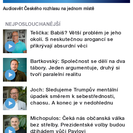
Audiosvět Českého rozhlasu na jednom místě
NEJPOSLOUCHANĚJŠÍ
Telička: Babiš? Větší problém je jeho
okolí. S neskutečnou arogancí se
přikrývají absurdní věci
Bartkovský: Společnost se dělí na dva
tábory. Jeden argumentuje, druhý si
tvoří paralelní realitu
Joch: Sledujeme Trumpův mentální
úpadek směrem k sebestřednosti,
chaosu. A konec je v nedohlednu
Michopulos: Čeká nás občanská válka
bez střelby. Prezidentské volby budou
džihádem vůči Pavlovi