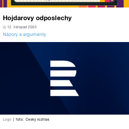
Hojdarovy odposlechy
12. listopad 2003
Názory a argumenty
Logo
|
foto:
Český rozhlas