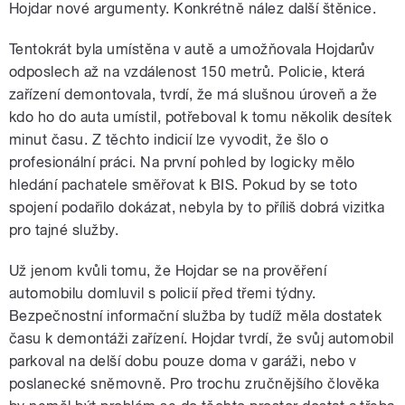
Hojdar nové argumenty. Konkrétně nález další štěnice.
Tentokrát byla umístěna v autě a umožňovala Hojdarův
odposlech až na vzdálenost 150 metrů. Policie, která
zařízení demontovala, tvrdí, že má slušnou úroveň a že
kdo ho do auta umístil, potřeboval k tomu několik desítek
minut času. Z těchto indicií lze vyvodit, že šlo o
profesionální práci. Na první pohled by logicky mělo
hledání pachatele směřovat k BIS. Pokud by se toto
spojení podařilo dokázat, nebyla by to příliš dobrá vizitka
pro tajné služby.
Už jenom kvůli tomu, že Hojdar se na prověření
automobilu domluvil s policií před třemi týdny.
Bezpečnostní informační služba by tudíž měla dostatek
času k demontáži zařízení. Hojdar tvrdí, že svůj automobil
parkoval na delší dobu pouze doma v garáži, nebo v
poslanecké sněmovně. Pro trochu zručnějšího člověka