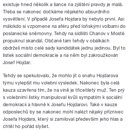
existuje hned několik a šance na zjištění pravdy je malá.
Třeba se nakonec dočkáme nějakého absurdního
vysvětlení. V případě Josefa Hojdara by nebylo první. Asi
málokdo si vzpomene na aféru před loňskými volbami do
poslanecké sněmovny. Tehdy na sídlišti Chanov v Mostě
propuknul skandál. Občané tam tehdy v obálkách
obdrželi místo celé sady kandidátek jednu jedinou. Byl to
lístek sociální demokracie a na něm byl zakroužkován
Josef Hojdar.
Tehdy se spekulovalo, že mohlo jít o snahu Hojdarova
týmu vylepšit mu volební výsledek. Nakonec byla celá
kauza uzavřena tím, že na vině je třicetiletý muž. Ten prý
s volebními lístky manipuloval kvůli sympatiím k sociální
demokracii a hlavně k Josefu Hojdarovi. Také v kauze
odposlechů by se nakonec mohl nalézt nějaký příznivec
Josefa Hojdara, který si zamiloval především jeho hlas a
chtěl ho pořád slyšet.