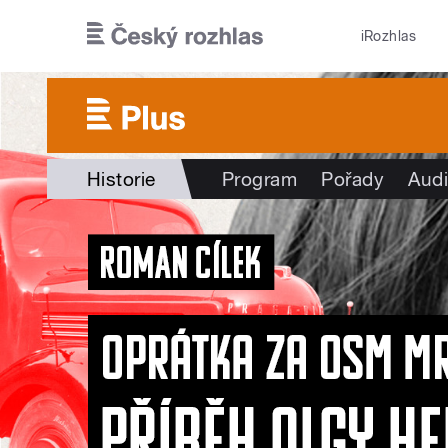
Přejít k hlavnímu obsahu
iRozhlas
Historie
Program
Pořady
Audi