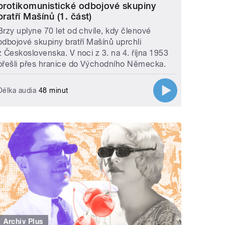
protikomunistické odbojové skupiny
bratří Mašínů (1. část)
Brzy uplyne 70 let od chvíle, kdy členové
odbojové skupiny bratří Mašínů uprchli
z Československa. V noci z 3. na 4. října 1953
přešli přes hranice do Východního Německa.
Délka audia
48 minut
Archiv Plus