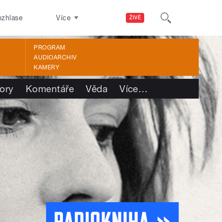
ozhlase
Více
ŽIVĚ
PROGRAM
AUDIOARCHIV
KAMERY
ory
Komentáře
Věda
Více
…