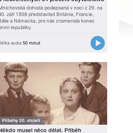
Mnichovská dohoda podepsaná v noci z 29. na
30. září 1938 představiteli Británie, Francie,
Itálie a Německa, pro nás znamenala konec
první republiky.
Délka audia
50 minut
Příběhy 20. století
Někdo musel něco dělat. Příběh