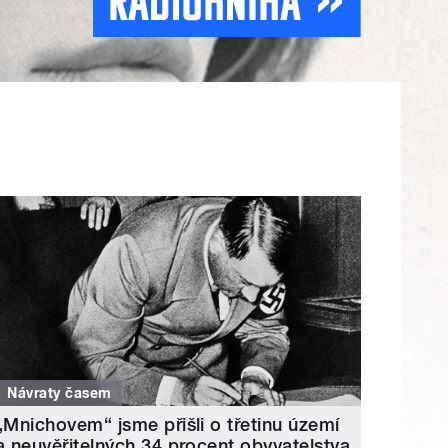
Návraty časem
„Mnichovem“ jsme přišli o třetinu území
a neuvěřitelných 34 procent obyvatelstva