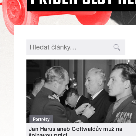
Portréty
Jan Harus aneb Gottwaldův muž na
špinavou práci