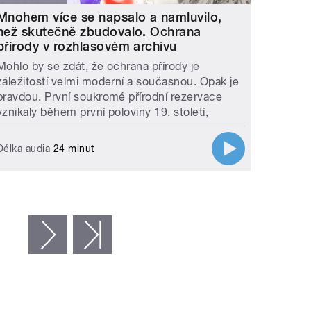
Mnohem více se napsalo a namluvilo,
než skutečně zbudovalo. Ochrana
přírody v rozhlasovém archivu
Mohlo by se zdát, že ochrana přírody je
záležitostí velmi moderní a současnou. Opak je
pravdou. První soukromé přírodní rezervace
vznikaly během první poloviny 19. století,
Délka audia
24 minut
…
následující ›
poslední »