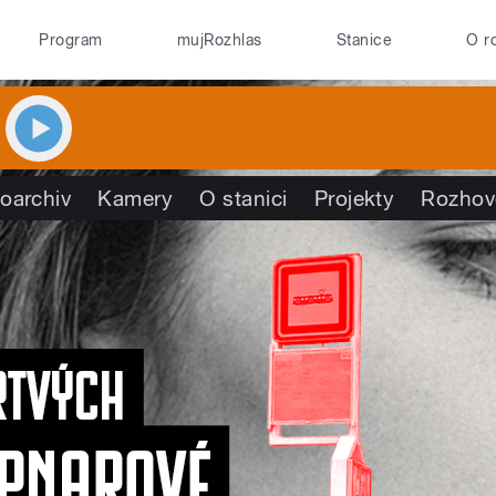
Program
mujRozhlas
Stanice
O r
oarchiv
Kamery
O stanici
Projekty
Rozhov