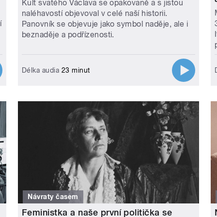
Kult svatého Václava se opakovaně a s jistou
naléhavostí objevoval v celé naší historii.
í
Panovník se objevuje jako symbol naděje, ale i
beznaděje a podřízenosti.
Délka audia
23 minut
Návraty časem
Feministka a naše první politička se