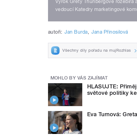
Výrok Grety Thunbergové rozebírá an
vedoucí Katedry marketingové komun
autoři:
Jan Burda
,
Jana Přinosilová
Všechny díly pořadu na mujRozhlas
MOHLO BY VÁS ZAJÍMAT
HLASUJTE: Přiměje
světové politiky k
Eva Turnová: Gret