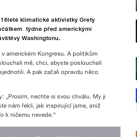
16leté klimatické aktivistky Grety
začátkem týdne před americkými
návštěvy Washingtonu.
ní v americkém Kongresu. A politikům
louchali mě, chci, abyste poslouchali
jednotili. A pak začali opravdu něco
 „Prosím, nechte si svou chválu. My ji
 nám řekli, jak inspirující jsme, aniž
 To k ničemu nevede.“