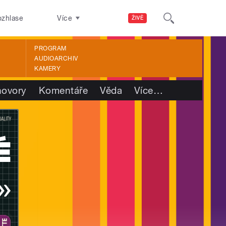
ozhlase
Více
ŽIVĚ
PROGRAM
AUDIOARCHIV
KAMERY
ovory
Komentáře
Věda
Více
…