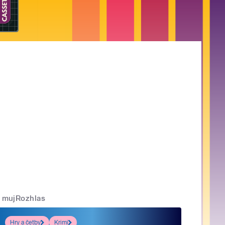
mujRozhlas
Hry a četby
Krimi