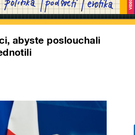
i, abyste poslouchali
dnotili