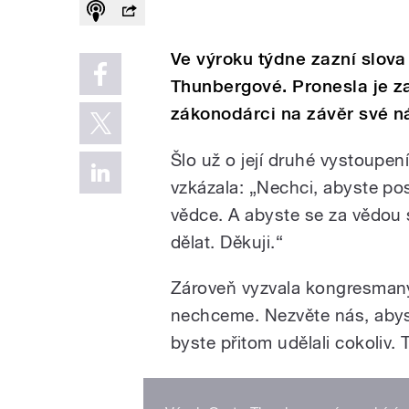
Ve výroku týdne zazní slova 
Thunbergové. Pronesla je 
zákonodárci na závěr své 
Šlo už o její druhé vystoupe
vzkázala: „Nechci, abyste pos
vědce. A abyste se za vědou s
dělat. Děkuji.“
Zároveň vyzvala kongresmany:
nechceme. Nezvěte nás, abyste
byste přitom udělali cokoliv.