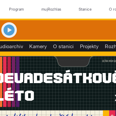
Program
mujRozhlas
Stanice
O r
udioarchiv
Kamery
O stanici
Projekty
Rozh