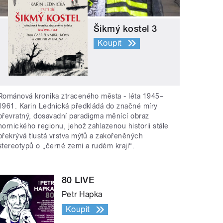
Šikmý kostel 3
Koupit
Románová kronika ztraceného města - léta 1945–
1961. Karin Lednická předkládá do značné míry
převratný, dosavadní paradigma měnící obraz
hornického regionu, jehož zahlazenou historii stále
překrývá tlustá vrstva mýtů a zakořeněných
stereotypů o „černé zemi a rudém kraji“.
80 LIVE
Petr Hapka
Koupit