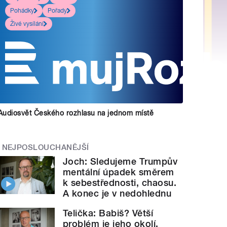
Pohádky
Pořady
Živé vysílání
Audiosvět Českého rozhlasu na jednom místě
NEJPOSLOUCHANĚJŠÍ
Joch: Sledujeme Trumpův
mentální úpadek směrem
k sebestřednosti, chaosu.
A konec je v nedohlednu
Telička: Babiš? Větší
problém je jeho okolí.