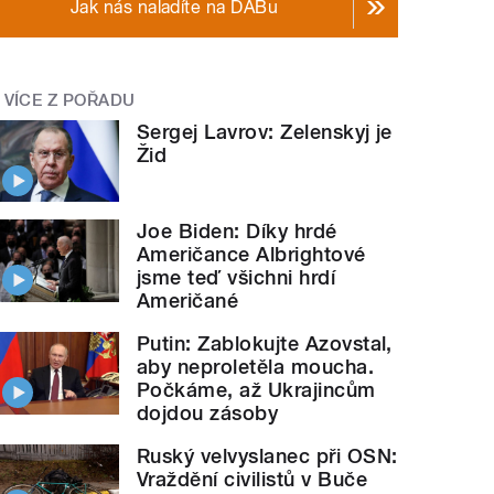
Jak nás naladíte na DABu
VÍCE Z POŘADU
Sergej Lavrov: Zelenskyj je
Žid
Joe Biden: Díky hrdé
Američance Albrightové
jsme teď všichni hrdí
Američané
Putin: Zablokujte Azovstal,
aby neproletěla moucha.
Počkáme, až Ukrajincům
dojdou zásoby
Ruský velvyslanec při OSN:
Vraždění civilistů v Buče