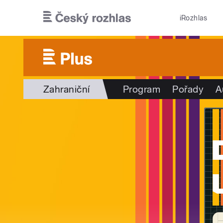
Přejít k hlavnímu obsahu
iRozhlas
Zahraniční
Program
Pořady
A