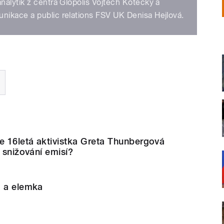
alytik z centra Glopolis Vojtěch Kotecký a
ikace a public relations FSV UK Denisa Hejlová.
 16letá aktivistka Greta Thunbergová
e snižování emisí?
a a elemka