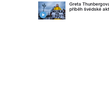
Greta Thunbergová:
příběh švédské akt