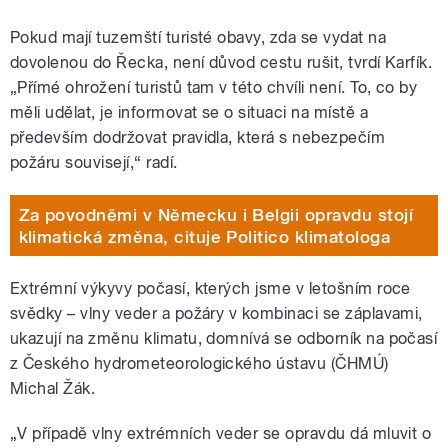
Pokud mají tuzemští turisté obavy, zda se vydat na
dovolenou do Řecka, není důvod cestu rušit, tvrdí Karfík.
„Přímé ohrožení turistů tam v této chvíli není. To, co by
měli udělat, je informovat se o situaci na místě a
především dodržovat pravidla, která s nebezpečím
požáru souvisejí,“ radí.
Za povodněmi v Německu i Belgii opravdu stojí
klimatická změna, cituje Politico klimatologa
Extrémní výkyvy počasí, kterých jsme v letošním roce
svědky – vlny veder a požáry v kombinaci se záplavami,
ukazují na změnu klimatu, domnívá se odborník na počasí
z Českého hydrometeorologického ústavu (ČHMÚ)
Michal Žák.
„V případě vlny extrémních veder se opravdu dá mluvit o