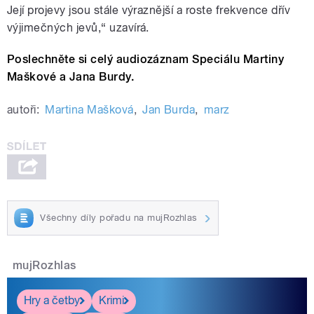
Její projevy jsou stále výraznější a roste frekvence dřív
výjimečných jevů,“ uzavírá.
Poslechněte si celý audiozáznam Speciálu Martiny
Maškové a Jana Burdy.
autoři:
Martina Mašková
,
Jan Burda
,
marz
Všechny díly pořadu na mujRozhlas
mujRozhlas
Hry a četby
Krimi