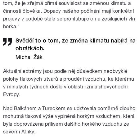
tom, že je zřejmá přímá souvislost se změnou klimatu a
činností člověka. Dopady našeho počínání mají konkrétní
projevy v podobě stále se prohlubujících a zesilujících vln
horka.“
Svědčí to o tom, že změna klimatu nabírá na
obrátkách.
Michal Žák
Aktuální extrémy jsou podle něj důsledkem neobvyklé
polohy tlakových útvarů a proudění vzduchu, ke kterému
v minulých týdnech došlo v oblasti jižní a jihovýchodní
Evropy.
Nad Balkánem a Tureckem se udržovala poměrně dlouho
mohutná tlaková výše vyplněná horkým vzduchem, která
byla doprovázena přílivem dalšího horkého vzduchu ze
severní Afriky.