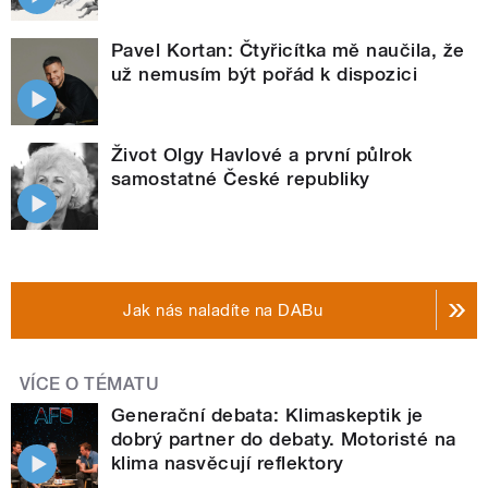
Pavel Kortan: Čtyřicítka mě naučila, že
už nemusím být pořád k dispozici
Život Olgy Havlové a první půlrok
samostatné České republiky
Jak nás naladíte na DABu
VÍCE O TÉMATU
Generační debata: Klimaskeptik je
dobrý partner do debaty. Motoristé na
klima nasvěcují reflektory