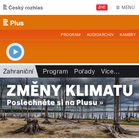
Přejít k hlavnímu obsahu
MENU
ŽIVĚ
PROGRAM
AUDIOARCHIV
KAMERY
Zahraniční
Program
Pořady
Více
…