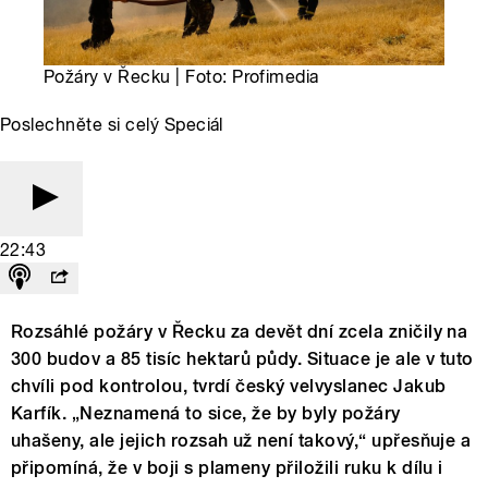
Požáry v Řecku | Foto: Profimedia
Poslechněte si celý Speciál
22:43
Rozsáhlé požáry v Řecku za devět dní zcela zničily na
300 budov a 85 tisíc hektarů půdy. Situace je ale v tuto
chvíli pod kontrolou, tvrdí český velvyslanec Jakub
Karfík. „Neznamená to sice, že by byly požáry
uhašeny, ale jejich rozsah už není takový,“ upřesňuje a
připomíná, že v boji s plameny přiložili ruku k dílu i