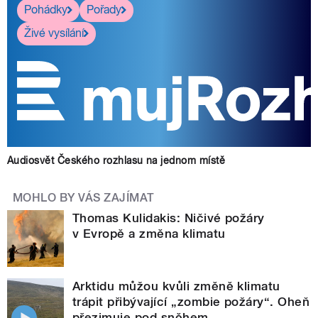
Pohádky
Pořady
Živé vysílání
Audiosvět Českého rozhlasu na jednom místě
MOHLO BY VÁS ZAJÍMAT
Thomas Kulidakis: Ničivé požáry
v Evropě a změna klimatu
Arktidu můžou kvůli změně klimatu
trápit přibývající „zombie požáry“. Oheň
přezimuje pod sněhem