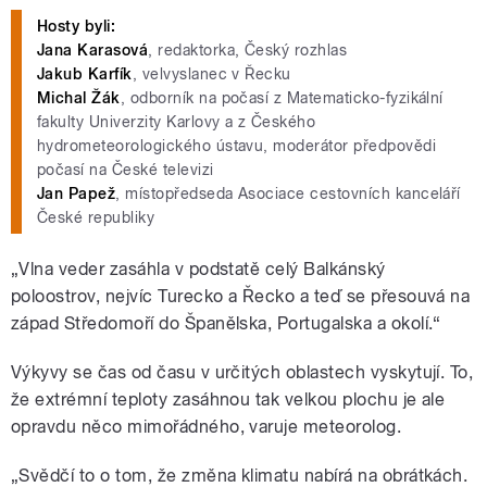
Hosty byli:
Jana Karasová
, redaktorka, Český rozhlas
Jakub Karfík
, velvyslanec v Řecku
Michal Žák
, odborník na počasí z Matematicko-fyzikální
fakulty Univerzity Karlovy a z Českého
hydrometeorologického ústavu, moderátor předpovědi
počasí na České televizi
Jan Papež
, místopředseda Asociace cestovních kanceláří
České republiky
„Vlna veder zasáhla v podstatě celý Balkánský
poloostrov, nejvíc Turecko a Řecko a teď se přesouvá na
západ Středomoří do Španělska, Portugalska a okolí.“
Výkyvy se čas od času v určitých oblastech vyskytují. To,
že extrémní teploty zasáhnou tak velkou plochu je ale
opravdu něco mimořádného, varuje meteorolog.
„Svědčí to o tom, že změna klimatu nabírá na obrátkách.