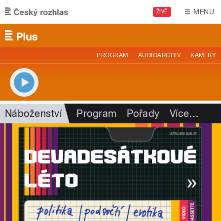
Přejít k hlavnímu obsahu
MENU
ŽIVĚ
PROGRAM
AUDIOARCHIV
KAMERY
Náboženství
Program
Pořady
Více
…