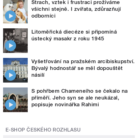
Strach, vztek i frustraci prožíváme
všichni stejně. I zvířata, zdůrazňují
odborníci
Litoměřická diecéze si připomíná
ústecký masakr z roku 1945
Vyšetřování na pražském arcibiskupství.
Bývalý hodnostář se měl dopouštět
násilí
S pohřbem Chameneího se čekalo na
příměří. Jeho syn se ale neukázal,
popisuje novinářka Rahimi
E-SHOP ČESKÉHO ROZHLASU