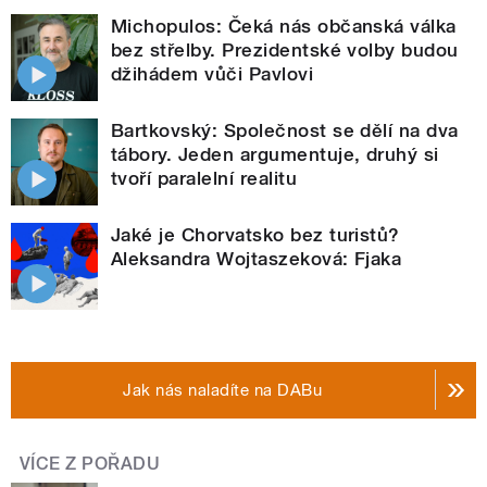
Michopulos: Čeká nás občanská válka
bez střelby. Prezidentské volby budou
džihádem vůči Pavlovi
Bartkovský: Společnost se dělí na dva
tábory. Jeden argumentuje, druhý si
tvoří paralelní realitu
Jaké je Chorvatsko bez turistů?
Aleksandra Wojtaszeková: Fjaka
Jak nás naladíte na DABu
VÍCE Z POŘADU