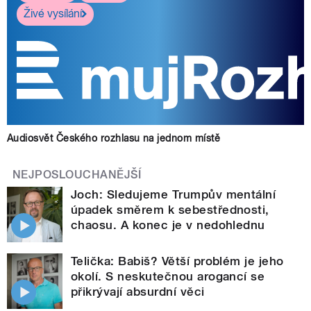
Živé vysílání
Audiosvět Českého rozhlasu na jednom místě
NEJPOSLOUCHANĚJŠÍ
Joch: Sledujeme Trumpův mentální
úpadek směrem k sebestřednosti,
chaosu. A konec je v nedohlednu
Telička: Babiš? Větší problém je jeho
okolí. S neskutečnou arogancí se
přikrývají absurdní věci