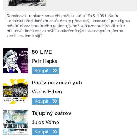
Románová kronika ztraceného města - léta 1945–1961. Karin
Lednická předkládá do značné míry převratný, dosavadní paradigma
měnící obraz hornického regionu, jehož zahlazenou historii stále
překrývá tlustá vrstva mýtů a zakořeněných stereotypů o „černé
zemi a rudém kraji“.
80 LIVE
Petr Hapka
Koupit
Pastvina zmizelých
Václav Erben
Koupit
Tajuplný ostrov
Jules Verne
Koupit