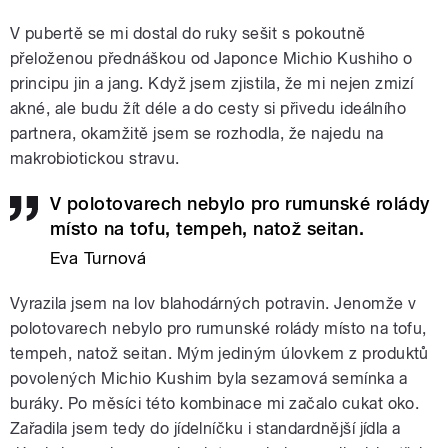
V pubertě se mi dostal do ruky sešit s pokoutně
přeloženou přednáškou od Japonce Michio Kushiho o
principu jin a jang. Když jsem zjistila, že mi nejen zmizí
akné, ale budu žít déle a do cesty si přivedu ideálního
partnera, okamžitě jsem se rozhodla, že najedu na
makrobiotickou stravu.
V polotovarech nebylo pro rumunské rolády
místo na tofu, tempeh, natož seitan.
Eva Turnová
Vyrazila jsem na lov blahodárných potravin. Jenomže v
polotovarech nebylo pro rumunské rolády místo na tofu,
tempeh, natož seitan. Mým jediným úlovkem z produktů
povolených Michio Kushim byla sezamová semínka a
buráky. Po měsíci této kombinace mi začalo cukat oko.
Zařadila jsem tedy do jídelníčku i standardnější jídla a