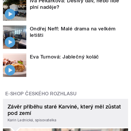
Iva Pekárková: Děsivý dav, nebo lidé
plní naděje?
Ondřej Neff: Malé drama na velkém
letišti
Eva Turnová: Jablečný koláč
E-SHOP ČESKÉHO ROZHLASU
Závěr příběhu staré Karviné, který měl zůstat
pod zemí
Karin Lednická, spisovatelka