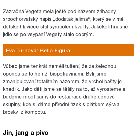
Zázračná Vegeta měla ještě pod názvem záhadný
srbochorvatský nápis „dodatak jelima“, který se v mé
dětské hlavičce stal symbolem kvality. Jakékoli hnusné
jídlo se po vsypání Vegety stalo dobrým.
Eva Turnová: Bella Figura
Vůbec jsme tenkrát neměli tušení, že za železnou
oponou se to hemží biopotravinami. Byli jsme
zmanipulovaní totalitním názorem, že vrchol bašty je
knedlík. Jako děti jsme se těšily na to, až vyrosteme a
budeme moct samy do restaurace druhé cenové
skupiny, kde si dáme přírodní řízek s plátkem sýra a
broskví z kompotu.
Jin, jang a pivo