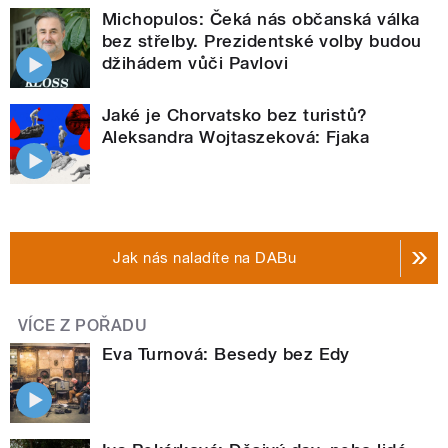
Michopulos: Čeká nás občanská válka
bez střelby. Prezidentské volby budou
džihádem vůči Pavlovi
Jaké je Chorvatsko bez turistů?
Aleksandra Wojtaszeková: Fjaka
Jak nás naladíte na DABu
VÍCE Z POŘADU
Eva Turnová: Besedy bez Edy