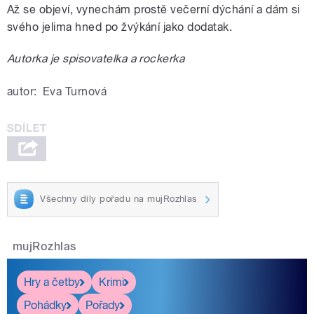
Až se objeví, vynechám prostě večerní dýchání a dám si
svého jelima hned po žvýkání jako dodatak.
Autorka je spisovatelka a rockerka
autor:
Eva Turnová
Všechny díly pořadu na mujRozhlas
mujRozhlas
Hry a četby
Krimi
Pohádky
Pořady