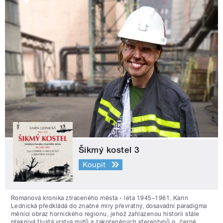
Šikmý kostel 3
Koupit
Románová kronika ztraceného města - léta 1945–1961. Karin
Lednická předkládá do značné míry převratný, dosavadní paradigma
měnící obraz hornického regionu, jehož zahlazenou historii stále
překrývá tlustá vrstva mýtů a zakořeněných stereotypů o „černé