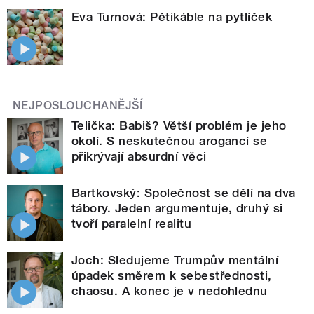
Eva Turnová: Pětikáble na pytlíček
NEJPOSLOUCHANĚJŠÍ
Telička: Babiš? Větší problém je jeho
okolí. S neskutečnou arogancí se
přikrývají absurdní věci
Bartkovský: Společnost se dělí na dva
tábory. Jeden argumentuje, druhý si
tvoří paralelní realitu
Joch: Sledujeme Trumpův mentální
úpadek směrem k sebestřednosti,
chaosu. A konec je v nedohlednu