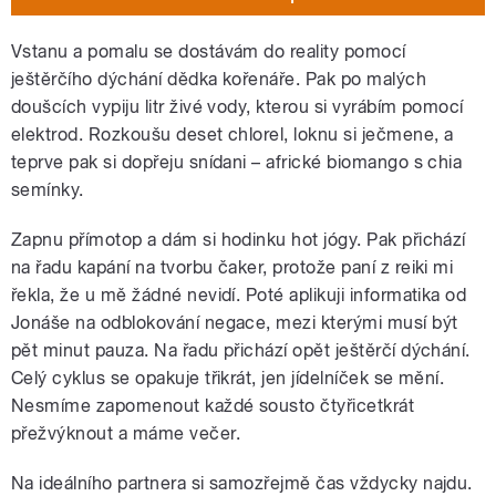
Vstanu a pomalu se dostávám do reality pomocí
ještěrčího dýchání dědka kořenáře. Pak po malých
doušcích vypiju litr živé vody, kterou si vyrábím pomocí
elektrod. Rozkoušu deset chlorel, loknu si ječmene, a
teprve pak si dopřeju snídani – africké biomango s chia
semínky.
Zapnu přímotop a dám si hodinku hot jógy. Pak přichází
na řadu kapání na tvorbu čaker, protože paní z reiki mi
řekla, že u mě žádné nevidí. Poté aplikuji informatika od
Jonáše na odblokování negace, mezi kterými musí být
pět minut pauza. Na řadu přichází opět ještěrčí dýchání.
Celý cyklus se opakuje třikrát, jen jídelníček se mění.
Nesmíme zapomenout každé sousto čtyřicetkrát
přežvýknout a máme večer.
Na ideálního partnera si samozřejmě čas vždycky najdu.