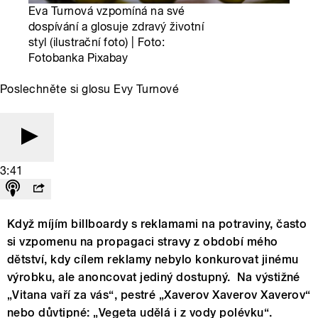
Eva Turnová vzpomíná na své
dospívání a glosuje zdravý životní
styl (ilustrační foto) | Foto:
Fotobanka Pixabay
Poslechněte si glosu Evy Turnové
3:41
Když míjím billboardy s reklamami na potraviny, často
si vzpomenu na propagaci stravy z období mého
dětství, kdy cílem reklamy nebylo konkurovat jinému
výrobku, ale anoncovat jediný dostupný. Na výstižné
„Vitana vaří za vás“, pestré „Xaverov Xaverov Xaverov“
nebo důvtipné: „Vegeta udělá i z vody polévku“.