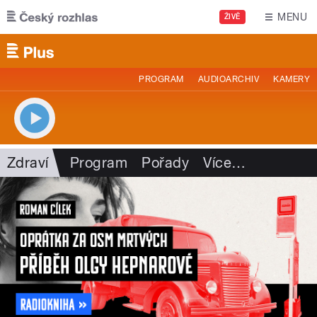
Přejít k hlavnímu obsahu
MENU
ŽIVĚ
PROGRAM
AUDIOARCHIV
KAMERY
Zdraví
Program
Pořady
Více
…