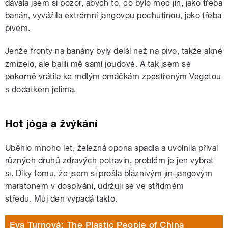
dávala jsem si pozor, abych to, co bylo moc jin, jako třeba
banán, vyvážila extrémní jangovou pochutinou, jako třeba
pivem.
Jenže fronty na banány byly delší než na pivo, takže akné
zmizelo, ale balili mě samí joudové. A tak jsem se
pokorně vrátila ke mdlým omáčkám zpestřeným Vegetou
s dodatkem jelima.
Hot jóga a žvýkání
Uběhlo mnoho let, železná opona spadla a uvolnila příval
různých druhů zdravých potravin, problém je jen vybrat
si. Díky tomu, že jsem si prošla bláznivým jin-jangovým
maratonem v dospívání, udržuji se ve střídmém
středu. Můj den vypadá takto.
Eva Turnová: The Plastic People of China