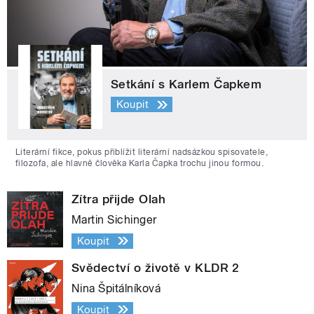
Setkání s Karlem Čapkem
Koupit
Literární fikce, pokus přiblížit literární nadsázkou spisovatele,
filozofa, ale hlavně člověka Karla Čapka trochu jinou formou.
Zítra přijde Olah
Martin Sichinger
Koupit
Svědectví o životě v KLDR 2
Nina Špitálníková
Koupit