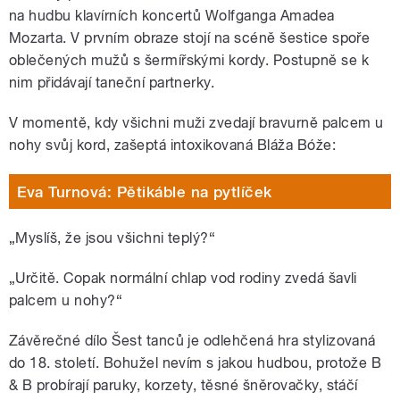
na hudbu klavírních koncertů Wolfganga Amadea
Mozarta. V prvním obraze stojí na scéně šestice spoře
oblečených mužů s šermířskými kordy. Postupně se k
nim přidávají taneční partnerky.
V momentě, kdy všichni muži zvedají bravurně palcem u
nohy svůj kord, zašeptá intoxikovaná Bláža Bóže:
Eva Turnová: Pětikáble na pytlíček
„Myslíš, že jsou všichni teplý?“
„Určitě. Copak normální chlap vod rodiny zvedá šavli
palcem u nohy?“
Závěrečné dílo Šest tanců je odlehčená hra stylizovaná
do 18. století. Bohužel nevím s jakou hudbou, protože B
& B probírají paruky, korzety, těsné šněrovačky, stáčí