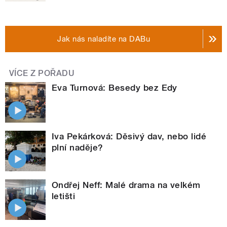
Jak nás naladíte na DABu
VÍCE Z POŘADU
Eva Turnová: Besedy bez Edy
Iva Pekárková: Děsivý dav, nebo lidé
plní naděje?
Ondřej Neff: Malé drama na velkém
letišti