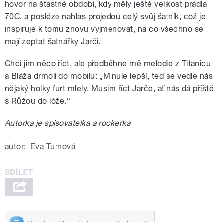
hovor na šťastné období, kdy měly ještě velikost prádla
70C, a posléze nahlas projedou celý svůj šatník, což je
inspiruje k tomu znovu vyjmenovat, na co všechno se
mají zeptat šatnářky Jarči.
Chci jim něco říct, ale předběhne mě melodie z Titanicu
a Bláža drmolí do mobilu: „Minule lepší, teď se vedle nás
nějaký holky furt mlely. Musim říct Jarče, ať nás dá příště
s Růžou do lóže.“
Autorka je spisovatelka a rockerka
autor:
Eva Turnová