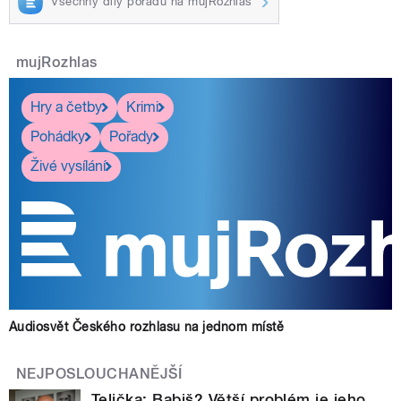
Všechny díly pořadu na mujRozhlas
mujRozhlas
Hry a četby
Krimi
Pohádky
Pořady
Živé vysílání
Audiosvět Českého rozhlasu na jednom místě
NEJPOSLOUCHANĚJŠÍ
Telička: Babiš? Větší problém je jeho