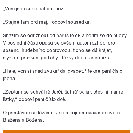
„Voni jsou snad nahoře bez!“
„Stejně tam prd maj,“ odpoví sousedka.
Snažím se odříznout od narušitelek a nořím se do hudby.
V poslední části opusu se ovšem autor rozhodl pro
absenci hudebního doprovodu, ticho se dá krájet,
slyšíme praskání podlahy i těžký dech tanečníků.
„Hele, von si snad zvukař dal dvacet,“ řekne paní číslo
jedna.
„Zeptám se schválně Jarči, šatnářky, jak přes ni máme
lístky,“ odpoví paní číslo dvě.
O přestávce si dáváme víno a pojmenováváme dvojici
Blažena a Božena.