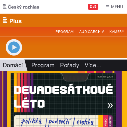
Přejít k hlavnímu obsahu
MENU
ŽIVĚ
PROGRAM
AUDIOARCHIV
KAMERY
Domácí
Program
Pořady
Více
…