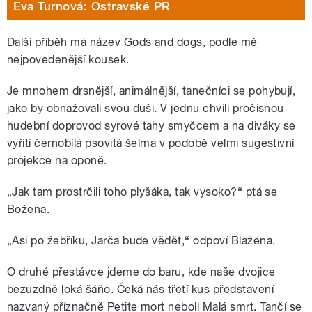
Eva Turnová: Ostravské PR
Další příběh má název Gods and dogs, podle mě
nejpovedenější kousek.
Je mnohem drsnější, animálnější, tanečníci se pohybují,
jako by obnažovali svou duši. V jednu chvíli pročísnou
hudební doprovod syrové tahy smyčcem a na diváky se
vyřítí černobílá psovitá šelma v podobě velmi sugestivní
projekce na oponě.
„Jak tam prostrčili toho plyšáka, tak vysoko?“ ptá se
Božena.
„Asi po žebříku, Jarča bude vědět,“ odpoví Blažena.
O druhé přestávce jdeme do baru, kde naše dvojice
bezuzdně loká šáňo. Čeká nás třetí kus představení
nazvaný příznačně Petite mort neboli Malá smrt. Tančí se