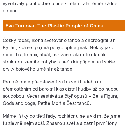
vyvolávaly pocit dobré práce s tělem, ale téměř žádné
emoce.
Eva Turnová: The Plastic People of China
Český rodák, ikona světového tance a choreograf Jiří
Kylián, zdá se, pojímá pohyb úplně jinak. Někdy jako
modlitbu, terapii, rituál, pak zase jako intelektuální
strukturu, zemité pohyby tanečníků připomínají spíše
prvky bojového umění než tance.
Pro mě bude představení zajímavé i hudebním
přemostěním od barokní klasicistní hudby až po hudbu
soudobou. Večer sestává ze čtyř opusů – Bella Figura,
Gods and dogs, Petite Mort a Šest tanců.
Máme lístky do třetí řady, rozhlédnu se a vidím, že jsme
tu zjevně nejmladší. Zhasnou světla a zazní první tóny