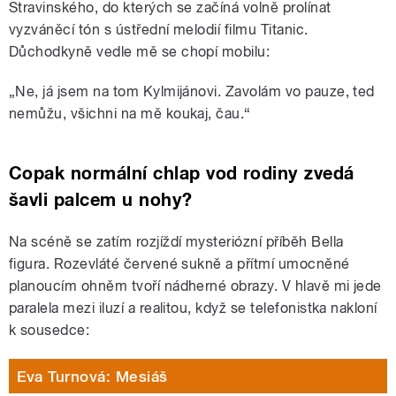
Stravinského, do kterých se začíná volně prolínat
vyzváněcí tón s ústřední melodií filmu Titanic.
Důchodkyně vedle mě se chopí mobilu:
„Ne, já jsem na tom Kylmijánovi. Zavolám vo pauze, ted
nemůžu, všichni na mě koukaj, čau.“
Copak normální chlap vod rodiny zvedá
šavli palcem u nohy?
Na scéně se zatím rozjíždí mysteriózní příběh Bella
figura. Rozevláté červené sukně a přítmí umocněné
planoucím ohněm tvoří nádherné obrazy. V hlavě mi jede
paralela mezi iluzí a realitou, když se telefonistka nakloní
k sousedce:
Eva Turnová: Mesiáš