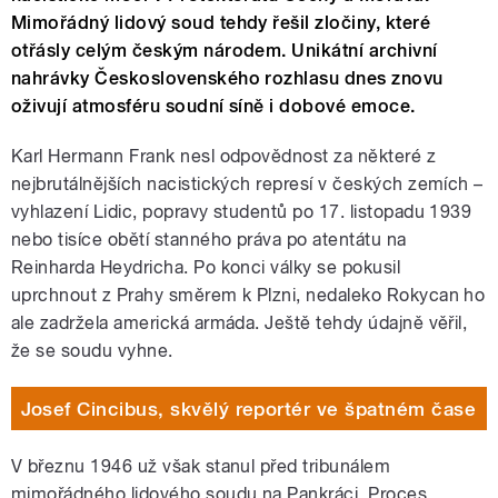
Mimořádný lidový soud tehdy řešil zločiny, které
otřásly celým českým národem. Unikátní archivní
nahrávky Československého rozhlasu dnes znovu
oživují atmosféru soudní síně i dobové emoce.
Karl Hermann Frank nesl odpovědnost za některé z
nejbrutálnějších nacistických represí v českých zemích –
vyhlazení Lidic, popravy studentů po 17. listopadu 1939
nebo tisíce obětí stanného práva po atentátu na
Reinharda Heydricha. Po konci války se pokusil
uprchnout z Prahy směrem k Plzni, nedaleko Rokycan ho
ale zadržela americká armáda. Ještě tehdy údajně věřil,
že se soudu vyhne.
Josef Cincibus, skvělý reportér ve špatném čase
V březnu 1946 už však stanul před tribunálem
mimořádného lidového soudu na Pankráci. Proces