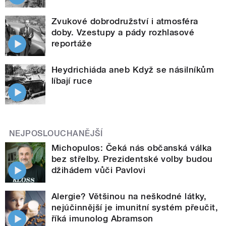
Zvukové dobrodružství i atmosféra
doby. Vzestupy a pády rozhlasové
reportáže
Heydrichiáda aneb Když se násilníkům
líbají ruce
NEJPOSLOUCHANĚJŠÍ
Michopulos: Čeká nás občanská válka
bez střelby. Prezidentské volby budou
džihádem vůči Pavlovi
Alergie? Většinou na neškodné látky,
nejúčinnější je imunitní systém přeučit,
říká imunolog Abramson