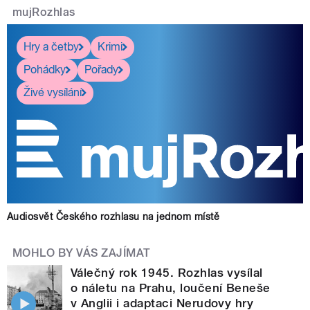
mujRozhlas
Hry a četby
Krimi
Pohádky
Pořady
Živé vysílání
Audiosvět Českého rozhlasu na jednom místě
MOHLO BY VÁS ZAJÍMAT
Válečný rok 1945. Rozhlas vysílal
o náletu na Prahu, loučení Beneše
v Anglii i adaptaci Nerudovy hry