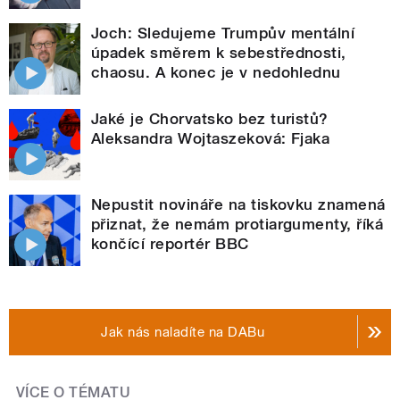
Joch: Sledujeme Trumpův mentální
úpadek směrem k sebestřednosti,
chaosu. A konec je v nedohlednu
Jaké je Chorvatsko bez turistů?
Aleksandra Wojtaszeková: Fjaka
Nepustit novináře na tiskovku znamená
přiznat, že nemám protiargumenty, říká
končící reportér BBC
Jak nás naladíte na DABu
VÍCE O TÉMATU