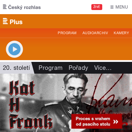
Přejít k hlavnímu obsahu
MENU
ŽIVĚ
PROGRAM
AUDIOARCHIV
KAMERY
20. století
Program
Pořady
Více
…