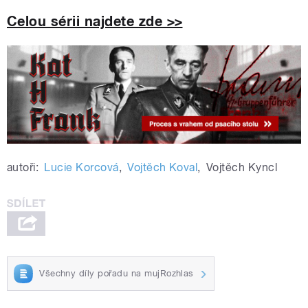
Celou sérii najdete zde >>
autoři:
Lucie Korcová
,
Vojtěch Koval
,
Vojtěch Kyncl
Všechny díly pořadu na mujRozhlas